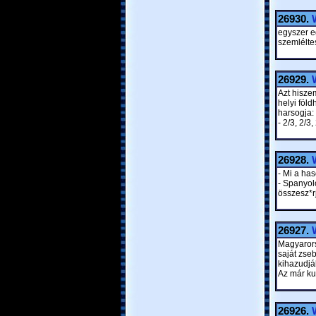
26930.
egyszer e
szemléltes
26929.
Azt hisze
helyi föl
harsogja:
- 2/3, 2/3, 
26928.
- Mi a ha
- Spanyol
összesz*r
26927.
Magyarors
saját zse
kihazudjá
Az már ku
26926.