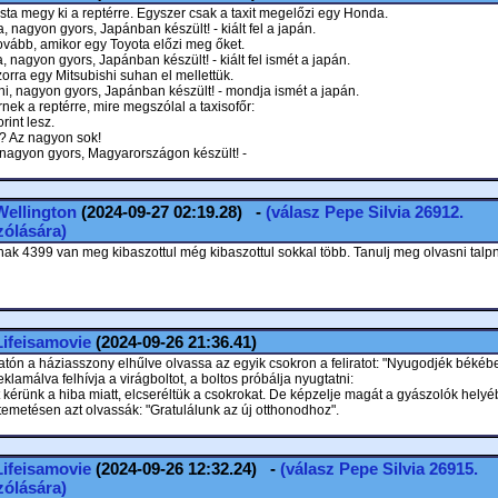
sta megy ki a reptérre. Egyszer csak a taxit megelőzi egy Honda.
, nagyon gyors, Japánban készült! - kiált fel a japán.
vább, amikor egy Toyota előzi meg őket.
a, nagyon gyors, Japánban készült! - kiált fel ismét a japán.
rra egy Mitsubishi suhan el mellettük.
shi, nagyon gyors, Japánban készült! - mondja ismét a japán.
nek a reptérre, mire megszólal a taxisofőr:
rint lesz.
? Az nagyon sok!
, nagyon gyors, Magyarországon készült! -
Wellington
(2024-09-27 02:19.28) -
(válasz
Pepe Silvia
26912.
ólására)
ak 4399 van meg kibaszottul még kibaszottul sokkal több. Tanulj meg olvasni talp
Lifeisamovie
(2024-09-26 21:36.41)
atón a háziasszony elhűlve olvassa az egyik csokron a feliratot: "Nyugodjék békéb
lamálva felhívja a virágboltot, a boltos próbálja nyugtatni:
 kérünk a hiba miatt, elcseréltük a csokrokat. De képzelje magát a gyászolók helyéb
temetésen azt olvassák: "Gratulálunk az új otthonodhoz".
Lifeisamovie
(2024-09-26 12:32.24) -
(válasz
Pepe Silvia
26915.
ólására)