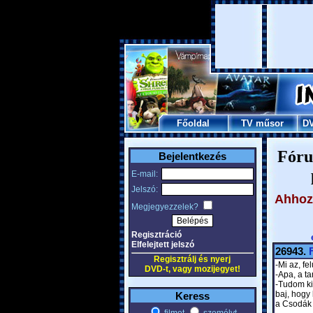
Főoldal
TV műsor
D
Fóru
Bejelentkezés
E-mail:
Jelszó:
Ahhoz,
Megjegyezzelek?
Regisztráció
Elfelejtett jelszó
26943.
Regisztrálj és nyerj
-Mi az, fe
DVD-t, vagy mozijegyet!
-Apa, a t
-Tudom ki
baj, hogy
Keress
a Csodák 