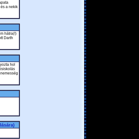
sapata
 és a nekik
m hátra(!)
tt Darth
yozta hol
isiskolás
rű nemesség
lására)