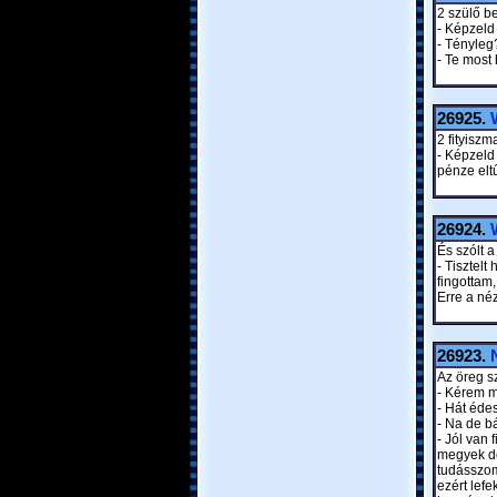
2 szülő be
- Képzeld
- Tényleg
- Te most
26925.
2 fityiszm
- Képzeld 
pénze eltű
26924.
És szólt a
- Tisztel
fingottam,
Erre a néz
26923.
Az öreg sz
- Kérem m
- Hát édes
- Na de b
- Jól van 
megyek do
tudásszom
ezért lefe