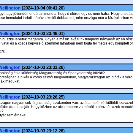
Wellington
(2024-10-04 00:41.20)
gy nagy jövendőmondó azt mondta, hogy ő előremegy és nem hátra. Hogy a tudás
se bemutatót tartott. Lábával kettőt dobbantott, mire országa már a középkorban vol
Wellington
(2024-10-03 23:46.01)
m büszke lehetek magamra. Ugyan a másik lakásunk tulajdoni hányadát az én rész
dhivatal és a közös képviselő szemmel láthatóan nem fogta fel mégis egy komplett o
2/3...!
Wellington
(2024-10-03 23:33.26)
sonlóság és a különbség Magyarország és Spanyolország között?
országban a bikák a vörös színtől megvadulnak, Magyarországon az idióták a vörös
ják magukat.
Wellington
(2024-10-03 23:26.25)
zágon nagyon sok jó gazdasági szakember van: az állam pénzét külföldi szavazók
bükbe áramoltatják. Hogy közben az utca embere zsebéből a pénzt és azok maradé
k?
tyát sem érdekel.
Wellington
(2024-10-03 23:12.26)