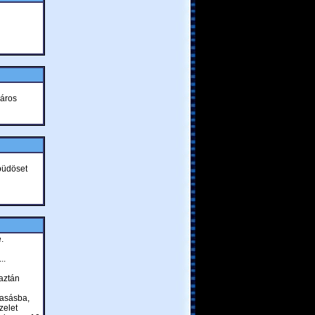
város
büdöset
.
..
 aztán
vasásba,
zelet