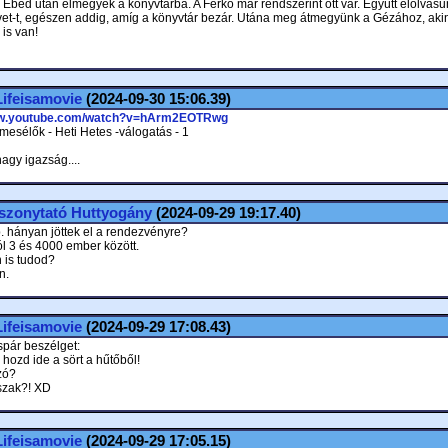
. Ebéd után elmegyek a könyvtárba. A Ferkó már rendszerint ott vár. Együtt elolvas
vet-t, egészen addig, amíg a könyvtár bezár. Utána meg átmegyünk a Gézához, aki
is van!
Lifeisamovie
(2024-09-30 15:06.39)
ww.youtube.com/watch?v=hArm2EOTRwg
mesélők - Heti Hetes -válogatás - 1
agy igazság....
Iszonytató Huttyogány
(2024-09-29 19:17.40)
. hányan jöttek el a rendezvényre?
l 3 és 4000 ember között.
 is tudod?
n.
Lifeisamovie
(2024-09-29 17:08.43)
pár beszélget:
hozd ide a sört a hűtőből!
zó?
szak?! XD
Lifeisamovie
(2024-09-29 17:05.15)