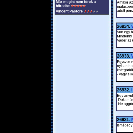
Már megint nem férek a
Amikor az 
bőrödbe
malacpers
adott pénz
Vincent Pastore
26934.
Van egy b
Mindenki ú
Vader az ú
26933.
Egyszer v
nyíltan h
kategóriá
- vagyis k
26932.
Egy anyuk
-Doktor ú
-Ne aggód
26931.
Ismét egy 