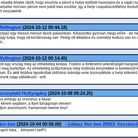
ebadta kölyke rájött, hogy elszórta a pénzt a hülye külföldi haverjaira és a saját c
elyébe nincsen pénze nem jutott más eszébe, így a helyi csapatvezetőkhöz fordult
t visszakérte.
Wellington
(2024-10-12 00:44.18)
olygó egy messzi-messzi távoli galaxisban. Kibaszottul gyorsan megy előre - de ne
gy tudja, hogy ott köztársaság van. Pedig ott diktatúra és személyi kultusz van és o
r...
Wellington
(2024-10-12 00:14.45)
olt egy ország meg az elmebeteg királya. Folyton a történelmi jelentőségét hangsúl
ol meg burkoltan. Az elmebeteg pofázmánya még históriás könyvekbe is belekerült k
ban. És akik felállva tapsikoltak üldözési mániája eme bizonyítékán a helyi kékvé
orunk nagy vállalkozói - volt.
Iszonytató Huttyogány
(2024-10-08 09:24.25)
a elmegy az orvoshoz a fiával:
r kérem segítsen, a fiam túlságosan eleven!
jon asszonyom, hamarosan twelve lesz!
Nor-bee
(2024-10-04 00:56.00) -
(válasz
Nor-bee
26923. hozzászó
apró hiba: ...könyvet-t (wtf?)