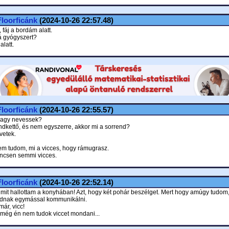
Floorficánk
(2024-10-26 22:57.48)
, fáj a bordám alatt.
 rá gyógyszert?
latt.
Floorficánk
(2024-10-26 22:55.57)
vagy nevessek?
ndkettő, és nem egyszerre, akkor mi a sorrend?
vetek.
m tudom, mi a vicces, hogy rámugrasz.
ncsen semmi vicces.
Floorficánk
(2024-10-26 22:52.14)
 mit hallottam a konyhában! Azt, hogy két pohár beszélget. Mert hogy amúgy tudom
udnak egymással kommunikálni.
ár, vicc!
 még én nem tudok viccet mondani...