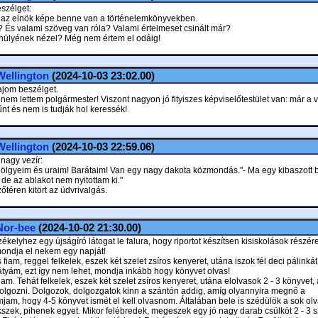
szélget:
 az elnök képe benne van a történelemkönyvekben.
? És valami szöveg van róla? Valami értelmeset csinált már?
 hülyének nézel? Még nem értem el odáig!
Wellington
(2024-10-03 23:02.00)
ajom beszélget.
nem lettem polgármester! Viszont nagyon jó fityiszes képviselőtestület van: már a 
nt és nem is tudják hol keressék!
Wellington
(2024-10-03 22:59.06)
 nagy vezír:
t hölgyeim és uraim! Barátaim! Van egy nagy dakota közmondás."- Ma egy kibaszott 
 de az ablakot nem nyitottam ki."
őtéren kitört az üdvrivalgás.
Nor-bee
(2024-10-02 21:30.00)
ékelyhez egy újságíró látogat le falura, hogy riportot készítsen kisiskolások részére
ondja el nekem egy napját!
 fiam, reggel felkelek, eszek két szelet zsíros kenyeret, utána iszok fél deci pálinkát.
átyám, ezt így nem lehet, mondja inkább hogy könyvet olvas!
fiam. Tehát felkelek, eszek két szelet zsíros kenyeret, utána elolvasok 2 - 3 könyvet,
lgozni. Dolgozok, dolgozgatok kinn a szántón addig, amíg olyannyira megnő a
jam, hogy 4-5 könyvet ismét el kell olvasnom. Általában bele is szédülök a sok ol
kszek, pihenek egyet. Mikor felébredek, megeszek egy jó nagy darab csülköt 2 - 3 s