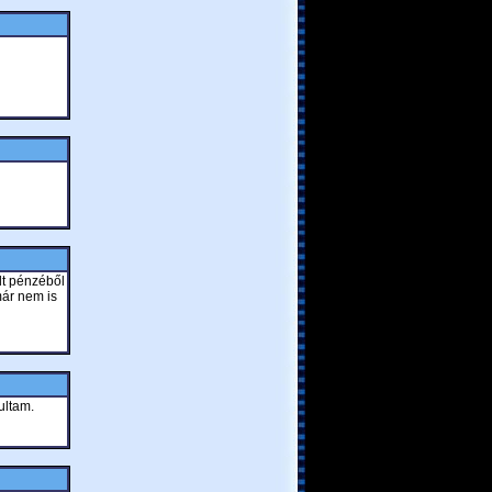
lt pénzéből
már nem is
ultam.