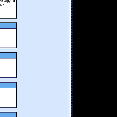
unk vagy 10
nek