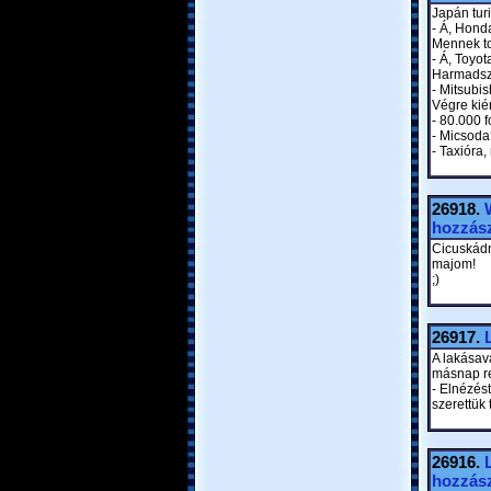
Japán turi
- Á, Honda
Mennek to
- Á, Toyot
Harmadszo
- Mitsubi
Végre kiér
- 80.000 fo
- Micsoda
- Taxióra
26918.
hozzász
Cicuskádn
majom!
;)
26917.
A lakásav
másnap rek
- Elnézést
szerettük 
26916.
hozzász