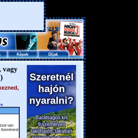
k
Képek
Díjak
, vagy
)
kezned,
re
zzal van
 tizenévest