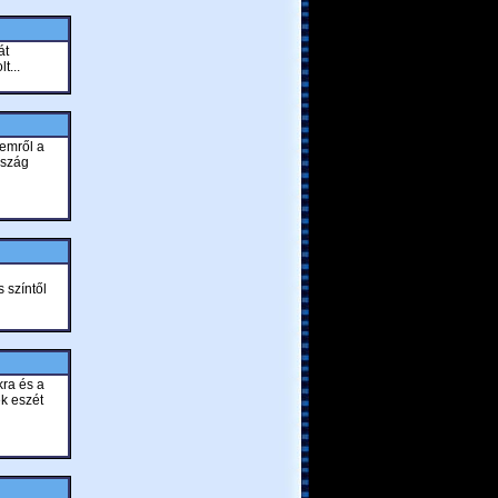
át
t...
emről a
rszág
 színtől
ra és a
k eszét