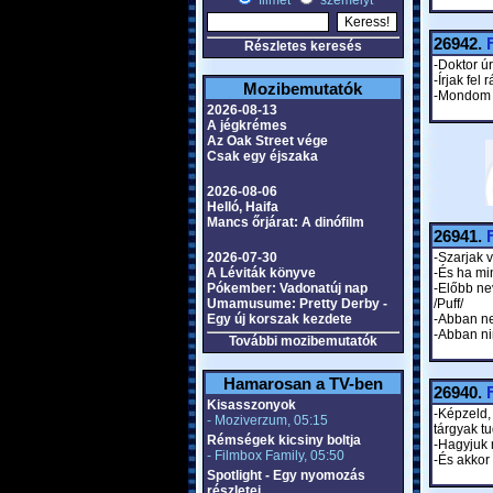
filmet
személyt
26942.
Részletes keresés
-Doktor úr
-Írjak fel
Mozibemutatók
-Mondom a
2026-08-13
A jégkrémes
Az Oak Street vége
Csak egy éjszaka
2026-08-06
Helló, Haifa
Mancs őrjárat: A dinófilm
26941.
2026-07-30
-Szarjak 
A Léviták könyve
-És ha mi
Pókember: Vadonatúj nap
-Előbb ne
Umamusume: Pretty Derby -
/Puff/
Egy új korszak kezdete
-Abban ne
-Abban ni
További mozibemutatók
Hamarosan a TV-ben
26940.
Kisasszonyok
-Képzeld,
- Moziverzum, 05:15
tárgyak t
Rémségek kicsiny boltja
-Hagyjuk m
- Filmbox Family, 05:50
-És akkor
Spotlight - Egy nyomozás
részletei