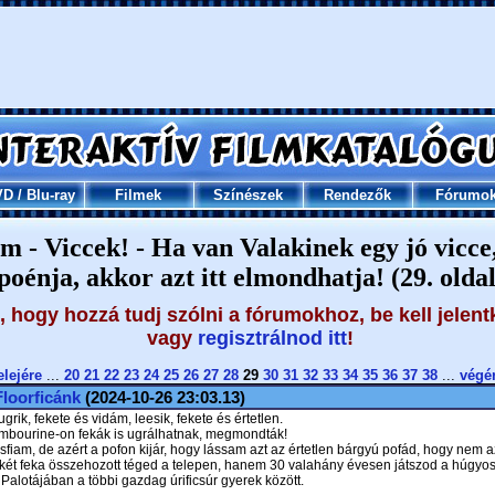
VD
/
Blu-ray
Filmek
Színészek
Rendezők
Fórumo
m - Viccek! - Ha van Valakinek egy jó vicce
poénja, akkor azt itt elmondhatja! (29. oldal
 hogy hozzá tudj szólni a fórumokhoz, be kell jelent
vagy
regisztrálnod itt
!
elejére
...
20
21
22
23
24
25
26
27
28
29
30
31
32
33
34
35
36
37
38
...
végé
Floorficánk
(2024-10-26 23:03.13)
lugrik, fekete és vidám, leesik, fekete és értetlen.
ambourine-on fekák is ugrálhatnak, megmondták!
sfiam, de azért a pofon kijár, hogy lássam azt az értetlen bárgyú pofád, hogy nem a
 két feka összehozott téged a telepen, hanem 30 valahány évesen játszod a húgyos
Palotájában a többi gazdag úrificsúr gyerek között.