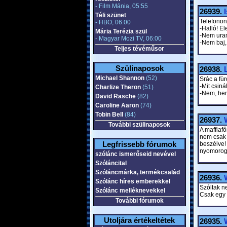
- Film Mánia, 05:55
26939.
Téli szünet
Telefonon
- HBO, 06:00
-Halló! E
Mária Terézia szül
-Nem uram
- Magyar Mozi TV, 06:00
-Nem baj, 
Teljes tévéműsor
Szülinaposok
26938.
Michael Shannon
(52)
Srác a für
-Mit csin
Charlize Theron
(51)
-Nem, he
David Rasche
(82)
Caroline Aaron
(74)
Tobin Bell
(84)
26937.
További szülinaposok
A maffiafő
nem csak b
Legfrissebb fórumok
beszélve!
nyomorogn
szólánc ismerőseid nevével
Szóláncital
Szóláncmárka, termékcsalád
26936.
Szólánc híres emberekkel
Szóltak n
Szólánc melléknevekkel
Csak egy r
További fórumok
Utoljára értékeltétek
26935.