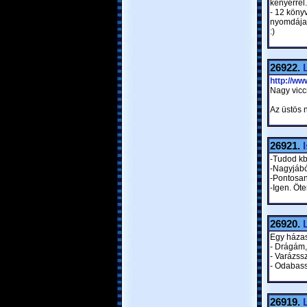
kenyérrel
- 12 köny
nyomdája 
:)
26922.
http://w
Nagy vicc
Az üstös n
26921.
-Tudod kb
-Nagyjábó
-Pontosan
-Igen. Öte
26920.
Egy házas
- Drágám, 
- Varázss
- Odabas
26919.