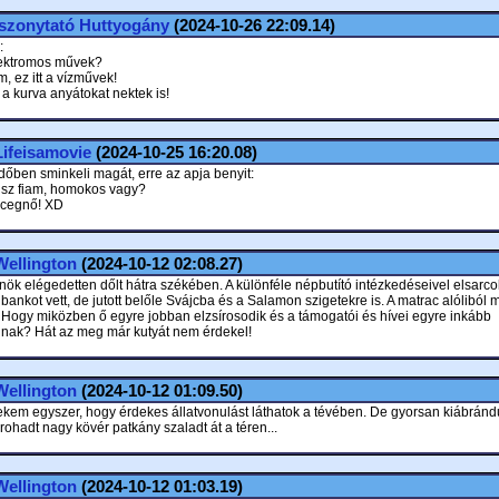
Iszonytató Huttyogány
(2024-10-26 22:09.14)
:
lektromos művek?
, ez itt a vízművek!
a kurva anyátokat nektek is!
Lifeisamovie
(2024-10-25 16:20.08)
dőben sminkeli magát, erre az apja benyit:
álsz fiam, homokos vagy?
rcegnő! XD
Wellington
(2024-10-12 02:08.27)
nök elégedetten dőlt hátra székében. A különféle népbutító intézkedéseivel elsarco
ankot vett, de jutott belőle Svájcba és a Salamon szigetekre is. A matrac alóliból 
 Hogy miközben ő egyre jobban elzsírosodik és a támogatói és hívei egyre inkább
ak? Hát az meg már kutyát nem érdekel!
Wellington
(2024-10-12 01:09.50)
ekem egyszer, hogy érdekes állatvonulást láthatok a tévében. De gyorsan kiábránd
ohadt nagy kövér patkány szaladt át a téren...
Wellington
(2024-10-12 01:03.19)