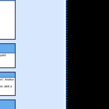
nyaló
en". Amikor
e, akik a