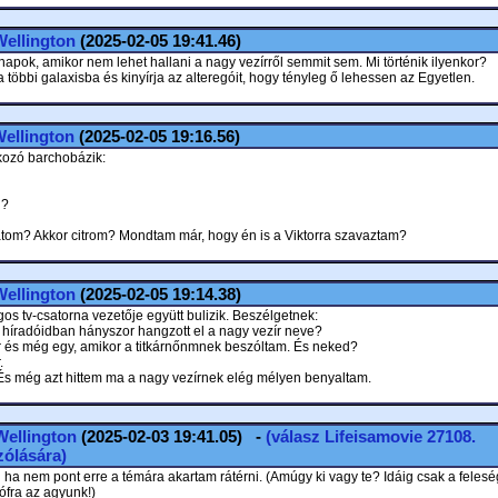
ellington
(2025-02-05 19:41.46)
napok, amikor nem lehet hallani a nagy vezírről semmit sem. Mi történik ilyenkor?
 többi galaxisba és kinyírja az alteregóit, hogy tényleg ő lehessen az Egyetlen.
ellington
(2025-02-05 19:16.56)
lkozó barchobázik:
ú?
hatom? Akkor citrom? Mondtam már, hogy én is a Viktorra szavaztam?
ellington
(2025-02-05 19:14.38)
os tv-csatorna vezetője együtt bulizik. Beszélgetnek:
a híradóidban hányszor hangzott el a nagy vezír neve?
r és még egy, amikor a titkárnőnmnek beszóltam. És neked?
.
És még azt hittem ma a nagy vezírnek elég mélyen benyaltam.
Wellington
(2025-02-03 19:41.05) -
(válasz
Lifeisamovie
27108.
ólására)
 ha nem pont erre a témára akartam rátérni. (Amúgy ki vagy te? Idáig csak a fele
rófra az agyunk!)