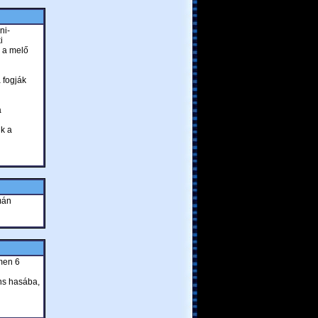
ni-
i
i a melő
 fogják
a
k a
mán
emen 6
ns hasába,