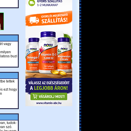
ét vagy
 milyen
latoss buzi
be tettek
és ezt hogy
en
van, tudok-
van szó.