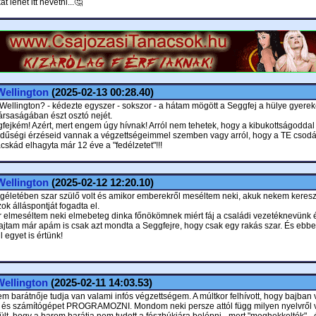
t lehet itt nevetni...🤔
Wellington
(2025-02-13 00:28.40)
A Wellington? - kédezte egyszer - sokszor - a hátam mögött a Seggfej a hülye gyerek
ársaságában észt osztó nejét.
ejkém! Azért, mert engem úgy hívnak! Arról nem tehetek, hogy a kibukottságoddal
dűségi érzéseid vannak a végzettségeimmel szemben vagy arról, hogy a TE csodá
cskád elhagyta már 12 éve a "fedélzetet"!!!
Wellington
(2025-02-12 12:20.10)
géletében szar szülő volt és amikor emberekről meséltem neki, akuk nekem kereszt
k álláspontját fogadta el.
 elmeséltem neki elmebeteg dinka főnökömnek miért fáj a családi vezetéknevünk 
 rajtam már apám is csak azt mondta a Seggfejre, hogy csak egy rakás szar. És ebb
l egyet is értünk!
ellington
(2025-02-11 14:03.53)
m barátnője tudja van valami infós végzettségem. A múltkor felhívott, hogy bajban 
i és számítógépet PROGRAMOZNI. Mondom neki persze attól függ milyen nyelvről 