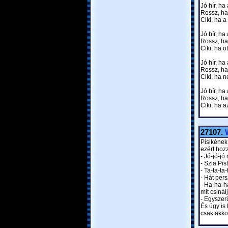
Jó hír, ha
Rossz, ha 
Ciki, ha a
Jó hír, ha
Rossz, ha 
Ciki, ha ö
Jó hír, ha 
Rossz, ha 
Ciki, ha n
Jó hír, ha
Rossz, ha 
Ciki, ha a
27107.
Pisikének
ezért hozz
- Jó-jó-jó
- Szia Pis
- Ta-ta-ta
- Hát per
- Ha-ha-h
mit csinál
- Egyszer
És úgy is 
csak akko