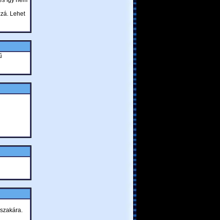
 és így nem
zá. Lehet
ű
szakára.