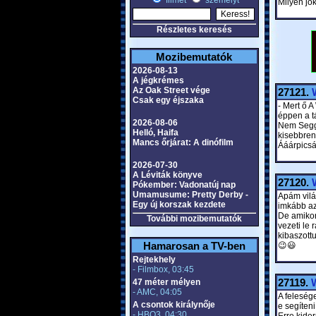
filmet
személyt
Milyen jóka
Részletes keresés
Mozibemutatók
2026-08-13
A jégkrémes
Az Oak Street vége
27121.
Csak egy éjszaka
- Mert ő 
éppen a t
2026-08-06
Nem Seggf
Helló, Haifa
kisebbren
Mancs őrjárat: A dinófilm
Ááárpicsá
2026-07-30
A Léviták könyve
27120.
Pókember: Vadonatúj nap
Umamusume: Pretty Derby -
Apám vilá
Egy új korszak kezdete
imkább azo
De amikor
További mozibemutatók
vezeti le
kibaszottu
Hamarosan a TV-ben
😉😃
Rejtekhely
- Filmbox, 03:45
27119.
W
47 méter mélyen
- AMC, 04:05
A felesége
A csontok királynője
e segíten
- HBO3, 04:30