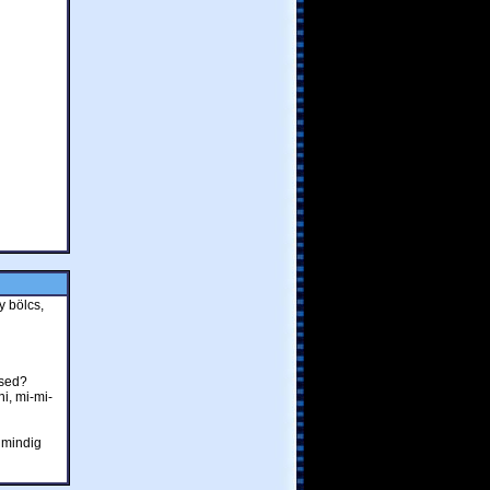
y bölcs,
ésed?
i, mi-mi-
e mindig