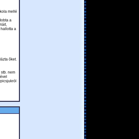
kola mellé
dobta a
iáit,
hallotta a
ázta őket.
 stb. nem
sével
picsjukról