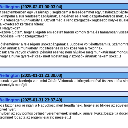
Wellington
(2025-02-01 00:03.04)
tt szeptemberben egy vasárnap(!) segítettem a feleségemmel együtt hálózatot építe
krimpelni a suli rendszergazdájának, a nejének és a volt igazgató-helyettesnek, ak
n a feleségem uhnkabátyja. Ott volt még a rendszergazdék legkisebb kölyke is, ak
a következőt kérdezte tőlem:
 a Nagyokos?
kezdve tudtam, hogy a lejjebb emlegetett barom komoly téma és hamarosan vissza
rződéssel - rendszergazdaként.
jótéteménye" a feleségem unokabátyjának a Büdöske volt élettársam is. Számomr
lóan annak a munkahelyi rögzítéséhez is sok köze van a rokonnak.
csak arra vagyok kíváncsi például eselteg nem hívják-e meg munkatársnak mondju
 vagy a hülye gyerekét csak mert mostanság viszont ők ártanak nekem sokat...!
Wellington
(2025-01-31 23:39.08)
snak olyan karrierja van, mint Orbán Viktornak: a környéken lévő összes idióta si
bármelyik meséjét.
Wellington
(2025-01-31 23:37.40)
cs biztonsági őr irigyli a Nagyokost, mert beadta neki, hogy első blikkre az egyet
livel nyert.
yiben az egy pontos cetlijét nyereménynek tekintjük, amivel lyukat beszélt a doce
 örömmel fogadta az engem lejárató meséjét...!