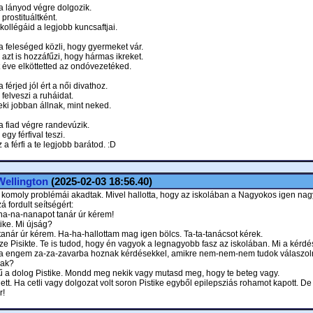
 a lányod végre dolgozik.
prostituáltként.
 kollégáid a legjobb kuncsaftjai.
 a feleséged közli, hogy gyermeket vár.
azt is hozzáfűzi, hogy hármas ikreket.
t éve elköttetted az ondóvezetéked.
a férjed jól ért a női divathoz.
felveszi a ruháidat.
eki jobban állnak, mint neked.
 a fiad végre randevúzik.
egy férfival teszi.
z a férfi a te legjobb barátod. :D
Wellington
(2025-02-03 18:56.40)
 komoly problémái akadtak. Mivel hallotta, hogy az iskolában a Nagyokos igen nag
á fordult seítségért:
 na-na-nanapot tanár úr kérem!
tike. Mi újság?
-tanár úr kérem. Ha-ha-hallottam mag igen bölcs. Ta-ta-tanácsot kérek.
sze Pisikte. Te is tudod, hogy én vagyok a legnagyobb fasz az iskolában. Mi a kérd
a engem za-za-zavarba hoznak kérdésekkel, amikre nem-nem-nem tudok válaszoln
jak?
ű a dolog Pistike. Mondd meg nekik vagy mutasd meg, hogy te beteg vagy.
lett. Ha cetli vagy dolgozat volt soron Pistike egyből epilepsziás rohamot kapott. D
r!