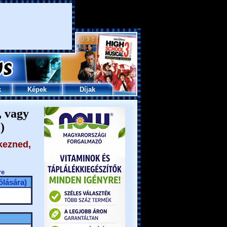
k
Képek
Díjak
, vagy
)
kezned,
re
lására)