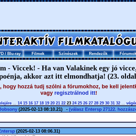
VD
/
Blu-ray
Filmek
Színészek
Rendezők
Fórumo
m - Viccek! - Ha van Valakinek egy jó vicce
poénja, akkor azt itt elmondhatja! (23. oldal
 hogy hozzá tudj szólni a fórumokhoz, be kell jelent
vagy
regisztrálnod itt
!
elejére
...
14
15
16
17
18
19
20
21
22
23
24
25
26
27
28
29
30
31
32
...
végé
Dobsony
(2025-02-13 08:10.21) -
(válasz
Entersp
27122. hozzászó
Entersp
(2025-02-13 08:06.31)