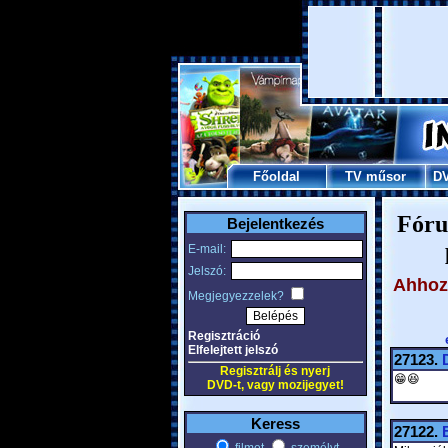
Főoldal
TV műsor
D
Fóru
Bejelentkezés
E-mail:
Jelszó:
Ahhoz,
Megjegyezzelek?
Regisztráció
Elfelejtett jelszó
27123.
Regisztrálj és nyerj
😁😆
DVD-t, vagy mozijegyet!
Keress
27122.