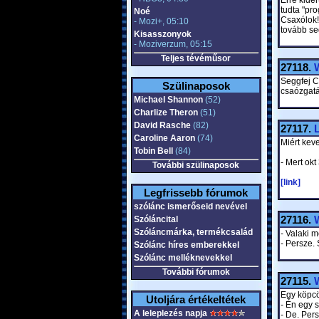
Erre kider
tudta "pro
Noé
Csaxólok!
- Mozi+, 05:10
tovább se
Kisasszonyok
- Moziverzum, 05:15
Teljes tévéműsor
27118.
W
Seggfej Cs
Szülinaposok
csaózgatá
Michael Shannon
(52)
Charlize Theron
(51)
David Rasche
(82)
27117.
L
Caroline Aaron
(74)
Miért kev
Tobin Bell
(84)
- Mert okt
További szülinaposok
[link]
Legfrissebb fórumok
szólánc ismerőseid nevével
27116.
W
Szóláncital
Szóláncmárka, termékcsalád
- Valaki 
- Persze.
Szólánc híres emberekkel
Szólánc melléknevekkel
További fórumok
27115.
W
Egy köpcö
Utoljára értékeltétek
- Én egy 
A leleplezés napja
- De. Per