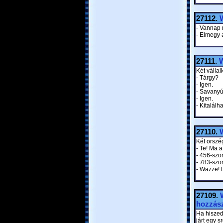
27112.
W
- Vannap 
- Elmegy a
27111.
W
Két válla
- Tárgy?
- Igen.
- Savany
- Igen.
- Kitalál
27110.
W
Két orszég
- Te! Ma 
- 456-szo
- 783-szor
- Wazze! 
27109.
hozzász
Ha hiszed
járt egy s