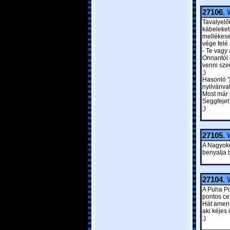
27106.
Tavalyelő
kábeleket 
mellékese
vége felé 
- Te vagy
Onnantól 
venni sze
;)
Hasonló "
nyilvánva
Most már 
Seggfejet
;)
27105.
A Nagyoko
benyalja 
27104.
A Puha Pö
pontos cet
Hát amenn
aki kéjes
;)