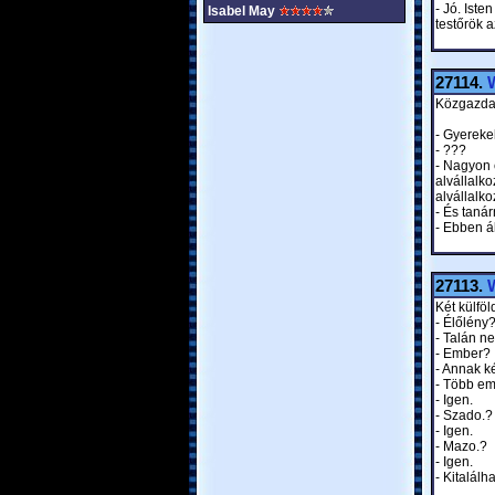
- Jó. Ist
Isabel May
testőrök a
27114.
W
Közgazda
- Gyerekek
- ???
- Nagyon e
alvállalko
alvállalko
- És taná
- Ebben á
27113.
W
Két külföl
- Élőlény
- Talán n
- Ember?
- Annak k
- Több em
- Igen.
- Szado.?
- Igen.
- Mazo.?
- Igen.
- Kitalál