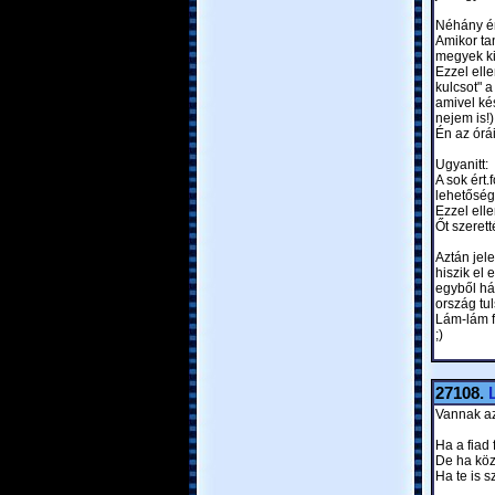
Néhány é
Amikor ta
megyek ki
Ezzel ell
kulcsot" a
amivel ké
nejem is!)
Én az órá
Ugyanitt:
A sok ért.
lehetőség
Ezzel ell
Őt szeret
Aztán jel
hiszik el
egyből há
ország tul
Lám-lám f
;)
27108.
Vannak az 
Ha a fiad 
De ha köz
Ha te is s