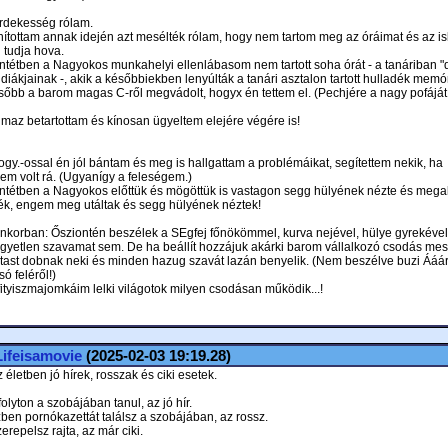
rdekesség rólam.
nítottam annak idején azt mesélték rólam, hogy nem tartom meg az óráimat és az is
 tudja hova.
entétben a Nagyokos munkahelyi ellenlábasom nem tartott soha órát - a tanáriban "
 diákjainak -, akik a későbbiekben lenyúlták a tanári asztalon tartott hulladék memór
sőbb a barom magas C-ről megvádolt, hogyx én tettem el. (Pechjére a nagy pofáját 
imaz betartottam és kínosan ügyeltem elejére végére is!
fogy.-ossal én jól bántam és meg is hallgattam a problémáikat, segítettem nekik, ha
em volt rá. (Ugyanígy a feleségem.)
entétben a Nagyokos előttük és mögöttük is vastagon segg hülyének nézte és megal
ték, engem meg utáltak és segg hülyének néztek!
enkorban: Ősziontén beszélek a SEgfej főnökömmel, kurva nejével, hülye gyrekével
 egyetlen szavamat sem. De ha beállít hozzájuk akárki barom vállalkozó csodás me
tast dobnak neki és minden hazug szavát lazán benyelik. (Nem beszélve buzi Ááár
só feléről!)
ityiszmajomkáim lelki világotok milyen csodásan működik...!
Lifeisamovie
(2025-02-03 19:19.28)
életben jó hírek, rosszak és ciki esetek.
folyton a szobájában tanul, az jó hír.
ben pornókazettát találsz a szobájában, az rossz.
zerepelsz rajta, az már ciki.