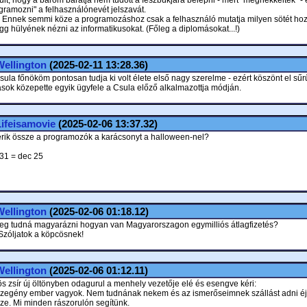
ült, hogy a barom barátja nem tudott a fészbúkjára belépni - mert "meghekkelték" -
gramozni" a felhasználónevét jelszavát.
 Ennek semmi köze a programozáshoz csak a felhasználó mutatja milyen sötét hoz
gg hülyének nézni az informatikusokat. (Főleg a diplomásokat...!)
ellington
(2025-02-11 13:28.36)
ula főnököm pontosan tudja ki volt élete első nagy szerelme - ezért köszönt el sűr
sok közepette egyik ügyfele a Csula előző alkalmazottja módján.
ifeisamovie
(2025-02-06 13:37.32)
erik össze a programozók a karácsonyt a halloween-nel?
 31 = dec 25
ellington
(2025-02-06 01:18.12)
meg tudná magyarázni hogyan van Magyarorszagon egymilliós átlagfizetés?
 Szóljatok a köpcösnek!
ellington
(2025-02-06 01:12.11)
s zsír új öltönyben odagurul a menhely vezetője elé és esengve kéri:
szegény ember vagyok. Nem tudnának nekem és az ismerőseimnek szállást adni éj
sze. Mi minden rászorulón segítünk.