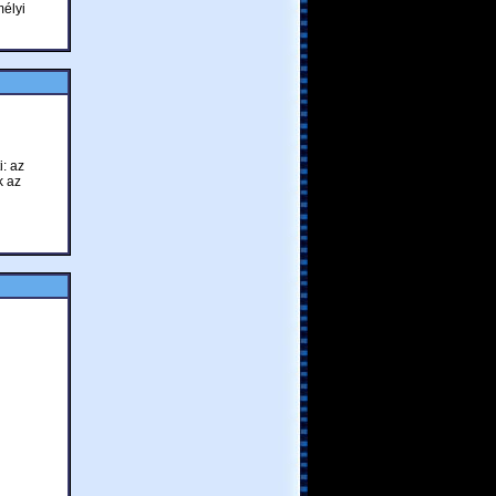
mélyi
i: az
k az