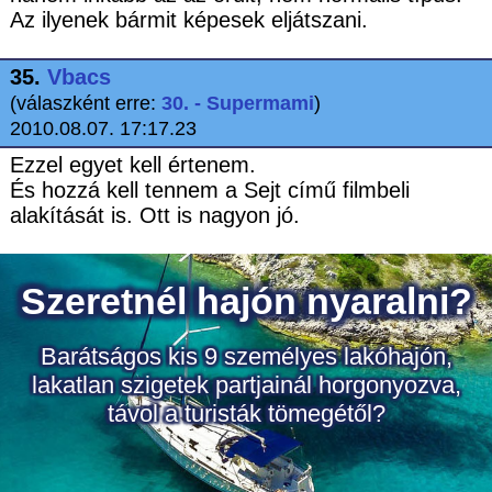
Az ilyenek bármit képesek eljátszani.
35.
Vbacs
(válaszként erre:
30. - Supermami
)
2010.08.07. 17:17.23
Ezzel egyet kell értenem.
És hozzá kell tennem a Sejt című filmbeli
alakítását is. Ott is nagyon jó.