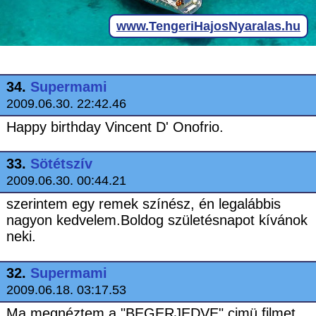
34.
Supermami
2009.06.30. 22:42.46
Happy birthday Vincent D' Onofrio.
33.
Sötétszív
2009.06.30. 00:44.21
szerintem egy remek színész, én legalábbis
nagyon kedvelem.Boldog születésnapot kívánok
neki.
32.
Supermami
2009.06.18. 03:17.53
Ma megnéztem a "BEGERJEDVE" cimü filmet