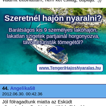
44.
Angelika58
2012.06.30. 00:42.36
Jól fölragadtunk miatta az Esküdt