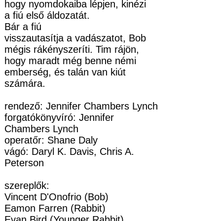
hogy nyomdokaiba lépjen, kinézi
a fiú első áldozatát.
Bár a fiú
visszautasítja a vadászatot, Bob
mégis rákényszeríti. Tim rájön,
hogy maradt még benne némi
emberség, és talán van kiút
számára.
rendező: Jennifer Chambers Lynch
forgatókönyvíró: Jennifer
Chambers Lynch
operatőr: Shane Daly
vágó: Daryl K. Davis, Chris A.
Peterson
szereplők:
Vincent D'Onofrio (Bob)
Eamon Farren (Rabbit)
Evan Bird (Younger Rabbit)