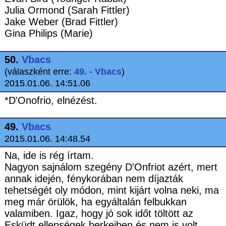
Julia Ormond (Sarah Fittler)
Jake Weber (Brad Fittler)
Gina Philips (Marie)
50.
Vbacs
(válaszként erre:
49. - Vbacs
)
2015.01.06. 14:51.06
*D'Onofrio, elnézést.
49.
Vbacs
2015.01.06. 14:48.54
Na, ide is rég írtam.
Nagyon sajnálom szegény D'Onfriot azért, mert
annak idején, fénykorában nem díjazták
tehetségét oly módon, mint kijárt volna neki, ma
meg már örülök, ha egyáltalán felbukkan
valamiben. Igaz, hogy jó sok időt töltött az
Esküdt ellenségek berkeiben és nem is volt