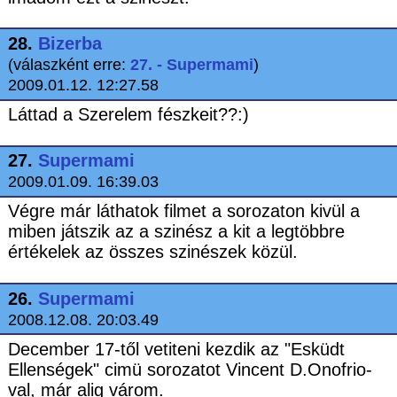
28.
Bizerba
(válaszként erre:
27. - Supermami
)
2009.01.12. 12:27.58
Láttad a Szerelem fészkeit??:)
27.
Supermami
2009.01.09. 16:39.03
Végre már láthatok filmet a sorozaton kivül a
miben játszik az a szinész a kit a legtöbbre
értékelek az összes szinészek közül.
26.
Supermami
2008.12.08. 20:03.49
December 17-től vetiteni kezdik az "Esküdt
Ellenségek" cimü sorozatot Vincent D.Onofrio-
val, már alig várom.