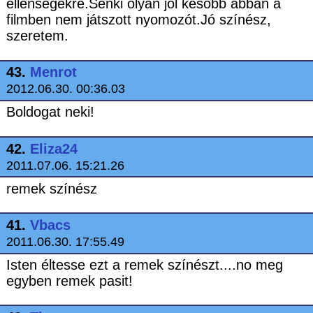
ellenségekre.Senki olyan jól később abban a
filmben nem játszott nyomozót.Jó színész,
szeretem.
43.
Menrot
2012.06.30. 00:36.03
Boldogat neki!
42.
Eliza24
2011.07.06. 15:21.26
remek színész
41.
Vbacs
2011.06.30. 17:55.49
Isten éltesse ezt a remek színészt....no meg
egyben remek pasit!