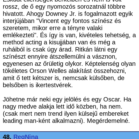
rossz, de ő egy nyomozós sorozatnál többre
hivatott. Ahogy Downey Jr. is fogalmazott egyik
interjújában "Vincent egy fontos színész és
szeretem, mikor erre a tényre valaki
emlékezteti". És így is van, kivételes tehetség, a
method acting a kisujjában van és még a
ruháiból is csak úgy árad. Ritkán látni egy
színészt ennyire átszellemülni a vásznon,
egyenesen az őrületig olykor. Képtelenség olyan
tökéletes Orson Welles alakítást összehozni,
amit ő tett kétszer is, nemcsak külsőben, de
belsőben is ikertestvérek.
Jöhetne már neki egy jelölés és egy Oscar. Ha
nagy medve alakja lett idő közben, ha nem.
(csak mert nem trend ilyen külsejű embereket
leading man-ként alkalmazni). Megérdemelné.
48.
RegNina