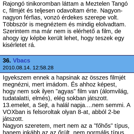
Rajongó tinikoromban láttam a Meztelen Tangó
c, filmjét és teljesen odavoltam érte. Nagyon-
nagyon férfias, vonzó érdekes szerepe volt.
Többször is megnéztem és mindig elolvadtam.
Szerintem ma már nem is elérhető a film, de
ahogy igy képbe került lehet, hogy teszek egy
kisérletet rá.
36.
Vbacs
2010.08.14. 12:58.28
Igyekszem ennek a hapsinak az összes filmjét
megnézni, mert imádom. És ahhoz képest,
hogy nem sok ilyen "agyas" film van (álomvilág,
tudatalatti, elmés), elég sokban játszott.
13.emelet, a Sejt, a halál napja....nem semmi. A
VOXban is felsoroltak olyan 8-at, abból 2-be
játszott.
Nagyon szeretem, mert nem az a "főhős" típus,
hanem inkább az az őrült, nem normális típus.