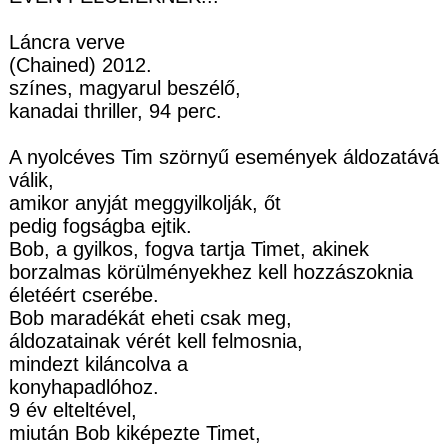
Láncra verve
(Chained) 2012.
színes, magyarul beszélő,
kanadai thriller, 94 perc.
A nyolcéves Tim szörnyű események áldozatává
válik,
amikor anyját meggyilkolják, őt
pedig fogságba ejtik.
Bob, a gyilkos, fogva tartja Timet, akinek
borzalmas körülményekhez kell hozzászoknia
életéért cserébe.
Bob maradékát eheti csak meg,
áldozatainak vérét kell felmosnia,
mindezt kiláncolva a
konyhapadlóhoz.
9 év elteltével,
miután Bob kiképezte Timet,