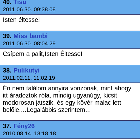
40.
Tisu
2011.06.30. 09:38.08
Isten éltesse!
39.
Miss bambi
2011.06.30. 08:04.29
Csípem a palit,Isten Éltesse!
38.
Pulikutyi
2011.02.11. 11:02.19
Én nem találom annyira vonzónak, mint ahogy
itt áradoztok róla, mindig ugyanúgy, kicsit
modorosan játszik, és egy kövér malac lett
belőle....Legalábbis szerintem...
37.
Fény26
2010.08.14. 13:18.18