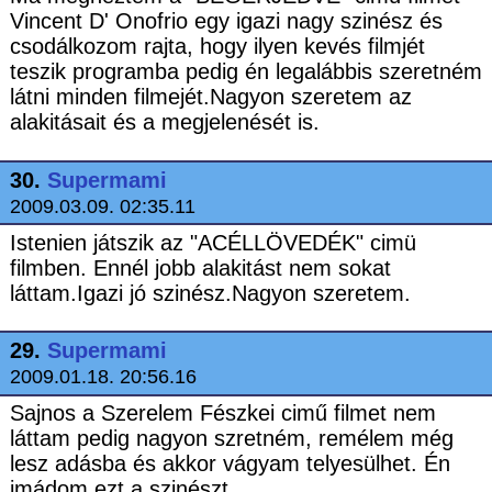
Vincent D' Onofrio egy igazi nagy szinész és
csodálkozom rajta, hogy ilyen kevés filmjét
teszik programba pedig én legalábbis szeretném
látni minden filmejét.Nagyon szeretem az
alakitásait és a megjelenését is.
30.
Supermami
2009.03.09. 02:35.11
Istenien játszik az "ACÉLLÖVEDÉK" cimü
filmben. Ennél jobb alakitást nem sokat
láttam.Igazi jó szinész.Nagyon szeretem.
29.
Supermami
2009.01.18. 20:56.16
Sajnos a Szerelem Fészkei cimű filmet nem
láttam pedig nagyon szretném, remélem még
lesz adásba és akkor vágyam telyesülhet. Én
imádom ezt a szinészt.