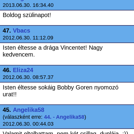
2013.06.30. 16:34.40
Boldog szülinapot!
47.
Vbacs
2012.06.30. 11:12.09
Isten éltesse a drága Vincentet! Nagy
kedvencem.
46.
Eliza24
2012.06.30. 08:57.37
Isten éltesse sokáig Bobby Goren nyomozó
urat!!
45.
Angelika58
(válaszként erre:
44. - Angelika58
)
2012.06.30. 00:44.03
Valamit eltolhattam, nem két csillag, duplája. :))