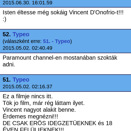
2015.06.30. 16:01.59
Isten éltesse még sokáig Vincent D'Onofrio-t!!!
:)
52.
Typeo
(válaszként erre:
51. - Typeo
)
2015.05.02. 02:40.49
Paramount channel-en mostanában szokták
adni.
51.
Typeo
2015.05.02. 02:16.37
Ez a filmje nincs itt.
Tök jo film, már rég láttam ilyet.
Vincent nagyot alakit benne.
Érdemes megnézni!!!
DE CSAK ERÖS IDEGZETÜEKNEK és 18
ÉVEN FELÜLIEKNEK!!!