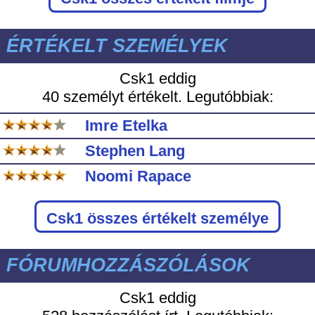
ÉRTÉKELT SZEMÉLYEK
Csk1 eddig
40 személyt értékelt. Legutóbbiak:
Imre Etelka
Stephen Lang
Noomi Rapace
Csk1
összes értékelt személye
FÓRUMHOZZÁSZÓLÁSOK
Csk1 eddig