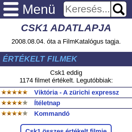
Menü
CSK1 ADATLAPJA
2008.08.04. óta a FilmKatalógus tagja.
ÉRTÉKELT FILMEK
Csk1 eddig
1174 filmet értékelt. Legutóbbiak:
Viktória - A zürichi expressz
Ítéletnap
Kommandó
Csk1
összes értékelt filmje