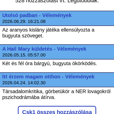
528 hozzászólást írt. Legutóbbiak:
Utolsó padban - Vélemények
2026.06.29. 16:21.08
Az aranyos kislány játéka ellensúlyozta a
bugyuta szöveget.
A Hail Mary küldetés - Vélemények
2026.05.15. 05:57.00
Két és fél óra bárgyú, bugyuta ökörködés.
Itt érzem magam otthon - Vélemények
2026.04.24. 14:02.30
Társadalomkritika, görbetükör a NER lovagokról
pszichodrámába átírva.
Csk1
összes hozzászólása