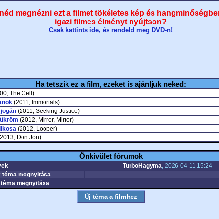
néd megnézni ezt a filmet tökéletes kép és hangminőségbe
igazi filmes élményt nyújtson?
Csak kattints ide, és rendeld meg DVD-n!
Ha tetszik ez a film, ezeket is ajánljuk neked:
00, The Cell)
lanok
(2011, Immortals)
 jogán
(2011, Seeking Justice)
tükröm
(2012, Mirror, Mirror)
ilkosa
(2012, Looper)
2013, Don Jon)
Önkívület fórumok
yek
TurboHagyma
, 2026-04-11 15:24
 téma megnyitása
téma megnyitása