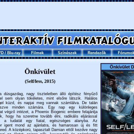
VD
/
Blu-ray
Filmek
Színészek
Rendezők
Fórumo
Önkívület 
Önkívület
(Self/less, 2015)
a dúsgazdag, nagy tiszteletben álló építész fényűző
el sem olyan tökéletes, mint elsőre látszik. Halálos
gel küzd, és napjai meg vannak számlálva. De talán
eszve minden számára. Egy nap egy különleges
at végző intézet, a Phoenix Biogenic embere felajánlja
, hogy ha szeretne tovább élni, radikális eljárással
ik a tudatát egy fiatal, egészséges alanyba. Az
er igent mond az ajánlatra, és hamarosan új és fitt
bred. A középkorú, tapasztalt Damian ettől kezdve nagy