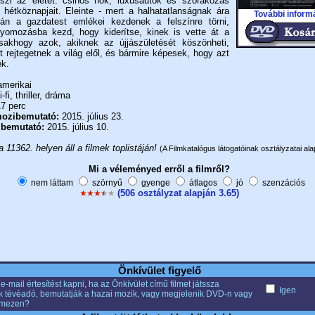
eszi az életet: csinos nők, luxusautók és szórakozás
 a hétköznapjait. Eleinte - mert a halhatatlanságnak ára
További inform
tán a gazdatest emlékei kezdenek a felszínre törni,
yomozásba kezd, hogy kiderítse, kinek is vette át a
sakhogy azok, akiknek az újjászületését köszönheti,
ot rejtegetnek a világ elől, és bármire képesek, hogy azt
k.
merikai
-fi, thriller, dráma
7 perc
ozibemutató:
2015. július 23.
 bemutató:
2015. július 10.
a 11362. helyen áll a filmek toplistáján!
(A Filmkatalógus látogatóinak osztályzatai ala
Mi a véleményed erről a filmről?
nem láttam
szörnyű
gyenge
átlagos
jó
szenzációs
(506 osztályzat alapján 3.65)
Önkívület figyelő
e-mail értesítést kapni, ha az Önkívület című filmet játssza
Igen
k tévéadó, bemutatják a hazai mozik, vagy megjelenik DVD-n vagy
emezen?