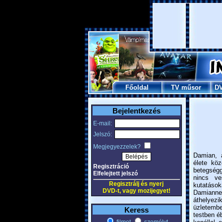
Főoldal
TV műsor
D
Bejelentkezés
E-mail:
Jelszó:
Megjegyezzelek?
Damian, 
élete köz
Regisztráció
betegség
Elfelejtett jelszó
nincs v
Regisztrálj és nyerj
kutatások
DVD-t, vagy mozijegyet!
Damiannek
áthelyez
üzletemb
Keress
testben é