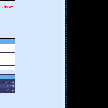
n, hogy
27 hsz
0 hsz
0 hsz