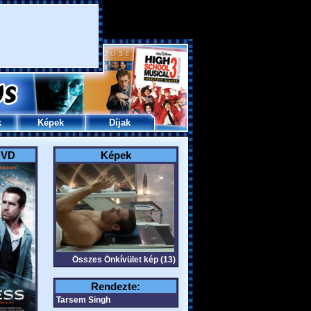
k
Képek
Díjak
DVD
Képek
Összes Önkívület kép (13)
Rendezte:
Tarsem Singh