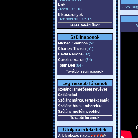
Noé
2026. augu
- Mozi+, 05:10
Kisasszonyok
- Moziverzum, 05:15
M
Teljes tévéműsor
Szülinaposok
Michael Shannon
(52)
Charlize Theron
(51)
David Rasche
(82)
Caroline Aaron
(74)
Tobin Bell
(84)
További szülinaposok
Legfrissebb fórumok
szólánc ismerőseid nevével
Szóláncital
Szóláncmárka, termékcsalád
Szólánc híres emberekkel
Szólánc melléknevekkel
További fórumok
Utoljára értékeltétek
A leleplezés napja