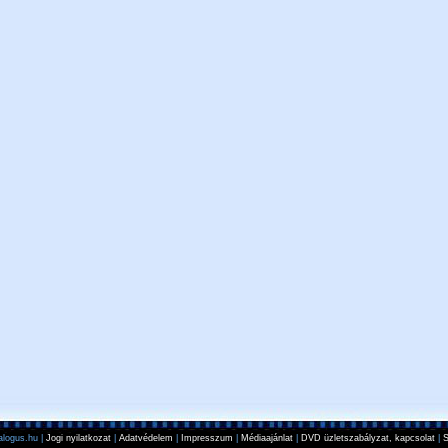
logus.hu |
Jogi nyilatkozat
|
Adatvédelem
|
Impresszum
|
Médiaajánlat
|
DVD üzletszabályzat, kapcsolat
|
S