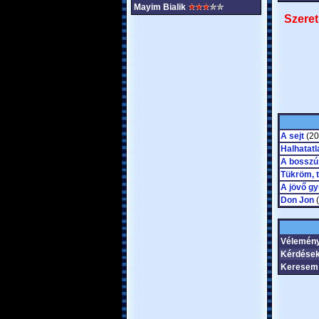
Mayim Bialik
Szeret
A sejt
(20
Halhatat
A bosszú
Tükröm, 
A jövő gy
Don Jon
(
Vélemén
Kérdések
Keresem 