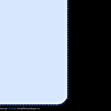
itemap
| E-mail:
info@filmkatalogus.hu