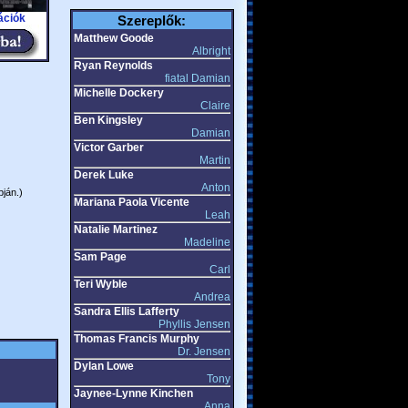
ációk
Szereplők:
Matthew Goode
Albright
Ryan Reynolds
fiatal Damian
Michelle Dockery
Claire
Ben Kingsley
Damian
Victor Garber
Martin
Derek Luke
Anton
pján.)
Mariana Paola Vicente
Leah
Natalie Martinez
Madeline
Sam Page
Carl
Teri Wyble
Andrea
Sandra Ellis Lafferty
Phyllis Jensen
Thomas Francis Murphy
Dr. Jensen
Dylan Lowe
Tony
Jaynee-Lynne Kinchen
Anna