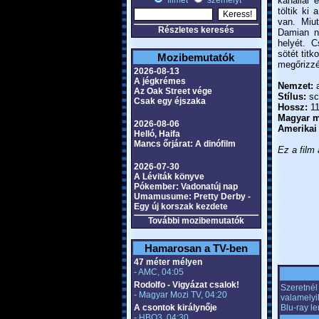
filmet
személyt
kanállal 
töltik ki
van. Miu
Részletes keresés
Damian n
helyét. C
sötét titk
Mozibemutatók
megőrizzé
2026-08-13
A jégkrémes
Nemzet:
a
Az Oak Street vége
Stílus:
sci
Csak egy éjszaka
Hossz:
11
Magyar m
2026-08-06
Amerikai
Helló, Haifa
Mancs őrjárat: A dinófilm
Ez a film 
2026-07-30
A Léviták könyve
Pókember: Vadonatúj nap
Umamusume: Pretty Derby -
Egy új korszak kezdete
További mozibemutatók
Hamarosan a TV-ben
47 méter mélyen
- AMC, 04:05
Rodolfo - Vigyázat csalok!
Szeretnél 
- Magyar Mozi TV, 04:20
valamelyi
A csontok királynője
Blu-ray l
- HBO3, 04:30