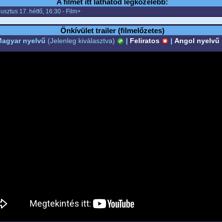
A filmet itt láthatod legközelebb:
sztus 17. hétfő, 16:30 - Film+
Önkívület trailer (filmelőzetes)
agyar nyelvű
(Jelenleg kiválasztva)
|
Feliratos
|
Angol nyelvű