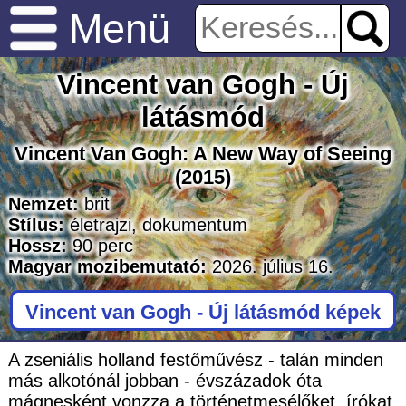
Menü
Vincent van Gogh - Új
látásmód
Vincent Van Gogh: A New Way of Seeing
(2015)
Nemzet:
brit
Stílus:
életrajzi
,
dokumentum
Hossz:
90
perc
Magyar mozibemutató:
2026. július 16.
Vincent van Gogh - Új látásmód képek
A zseniális holland festőművész - talán minden
más alkotónál jobban - évszázadok óta
mágnesként vonzza a történetmesélőket, írókat