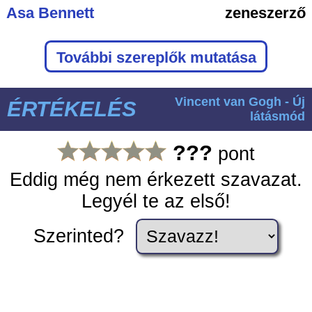
Asa Bennett
zeneszerző
További szereplők mutatása
Vincent van Gogh - Új
ÉRTÉKELÉS
látásmód
???
pont
Eddig még nem érkezett szavazat.
Legyél te az első!
Szerinted?