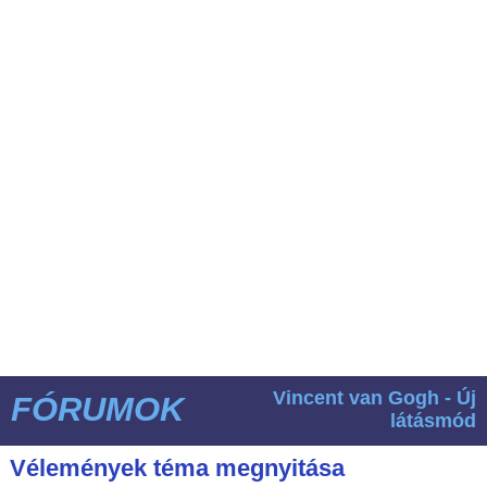
Vincent van Gogh - Új
FÓRUMOK
látásmód
Vélemények téma megnyitása