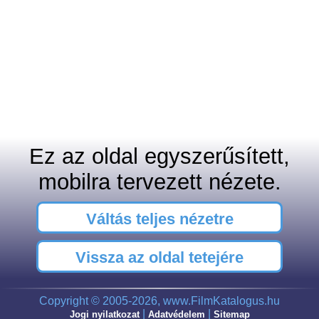
Ez az oldal egyszerűsített,
mobilra tervezett nézete.
Váltás teljes nézetre
Vissza az oldal tetejére
Copyright © 2005-2026, www.FilmKatalogus.hu
|
|
Jogi nyilatkozat
Adatvédelem
Sitemap