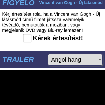
FIGYELŐ
Vincent van Gogh - Új látásmód
Kérj értesítést róla, ha a Vincent van Gogh - Új
látásmód című filmet játssza valamelyik
tévéadó, bemutatják a moziban, vagy
megjelenik DVD vagy Blu-ray lemezen!
Kérek értesítést!
TRAILER