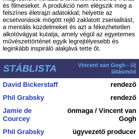
és filmeseket. A produkció nem elégszik meg a
felszínes életrajzi adatokkal; helyette az
ecsetvonások mögött rejlő zaklatott zsenialitást,
a mentális küzdelmeket és azt a fékezhetetlen
alkotóvágyat kutatja, amely végül az egyetemes
művészettörténet egyik legrejtélyesebb és
leginkább inspiráló alakjává tette őt.
Vincent van Gogh - Új
STÁBLISTA
látásmód
David Bickerstaff
rendező
Phil Grabsky
rendező
Jamie de
önmaga / Vincent van
Courcey
Gogh
Phil Grabsky
ügyvezető producer