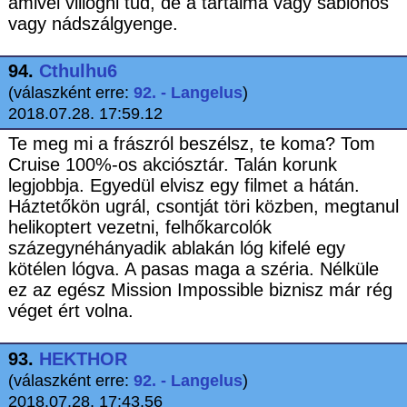
amivel villogni tud, de a tartalma vagy sablonos
vagy nádszálgyenge.
94.
Cthulhu6
(válaszként erre:
92. - Langelus
)
2018.07.28. 17:59.12
Te meg mi a frászról beszélsz, te koma? Tom
Cruise 100%-os akciósztár. Talán korunk
legjobbja. Egyedül elvisz egy filmet a hátán.
Háztetőkön ugrál, csontját töri közben, megtanul
helikoptert vezetni, felhőkarcolók
százegynéhányadik ablakán lóg kifelé egy
kötélen lógva. A pasas maga a széria. Nélküle
ez az egész Mission Impossible biznisz már rég
véget ért volna.
93.
HEKTHOR
(válaszként erre:
92. - Langelus
)
2018.07.28. 17:43.56