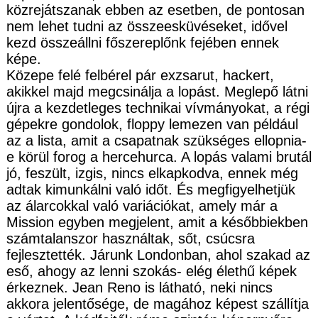
közrejátszanak ebben az esetben, de pontosan
nem lehet tudni az összeesküvéseket, idővel
kezd összeállni főszereplőnk fejében ennek
képe.
Közepe felé felbérel pár exzsarut, hackert,
akikkel majd megcsinálja a lopást. Meglepő látni
újra a kezdetleges technikai vívmányokat, a régi
gépekre gondolok, floppy lemezen van például
az a lista, amit a csapatnak szükséges ellopnia-
e körül forog a hercehurca. A lopás valami brutál
jó, feszült, izgis, nincs elkapkodva, ennek még
adtak kimunkálni való időt. És megfigyelhetjük
az álarcokkal való variációkat, amely már a
Mission egyben megjelent, amit a későbbiekben
számtalanszor használtak, sőt, csúcsra
fejlesztették. Járunk Londonban, ahol szakad az
eső, ahogy az lenni szokás- elég élethű képek
érkeznek. Jean Reno is látható, neki nincs
akkora jelentősége, de magához képest szállítja