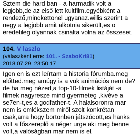
Sztem die hard ban - a-harmadik volt a
legjobb,de az első lett kultfilm.egyébként a
rendező,mindkettonel ugyanaz.willis szerint a
negy a legjobb amit alkotnia sikerült,es o
eredetileg olyannak csinálta volna az összeset.
104.
V laszlo
(válaszként erre:
101. - SzaboKri81
)
2018.07.29. 23:50.17
Igen en is ezt leírtam a historia fórumba.meg
előtted.meg amúgy is a vuk animációs nem de?
de ha meg nézed,a top-10-filmek listáját -a
filmek nagyresze mind gyermeteg ,kivéve a
se7en-t,es a godfather-t. A halalsoronra mar
nem is emlékszem miről szolt konkrétan
csak,arra hogy börtönben játszódott,es hanks
volt a főszereplő a néger urge aki meg benne
volt,a valóságban mar nem is el.