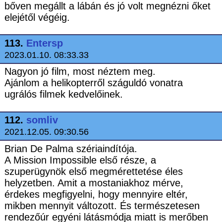
bőven megállt a lábán és jó volt megnézni őket
elejétől végéig.
113.
Entersp
2023.01.10. 08:33.33
Nagyon jó film, most néztem meg.
Ajánlom a helikopterről száguldó vonatra
ugrálós filmek kedvelőinek.
112.
somliv
2021.12.05. 09:30.56
Brian De Palma szériaindítója.
A Mission Impossible első része, a
szuperügynök első megmérettetése éles
helyzetben. Amit a mostaniakhoz mérve,
érdekes megfigyelni, hogy mennyire eltér,
mikben mennyit változott. És természetesen
rendezőúr egyéni látásmódja miatt is merőben