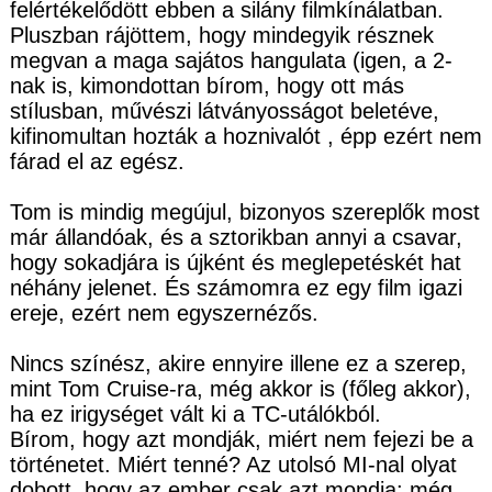
felértékelődött ebben a silány filmkínálatban.
Pluszban rájöttem, hogy mindegyik résznek
megvan a maga sajátos hangulata (igen, a 2-
nak is, kimondottan bírom, hogy ott más
stílusban, művészi látványosságot beletéve,
kifinomultan hozták a hoznivalót , épp ezért nem
fárad el az egész.
Tom is mindig megújul, bizonyos szereplők most
már állandóak, és a sztorikban annyi a csavar,
hogy sokadjára is újként és meglepetéskét hat
néhány jelenet. És számomra ez egy film igazi
ereje, ezért nem egyszernézős.
Nincs színész, akire ennyire illene ez a szerep,
mint Tom Cruise-ra, még akkor is (főleg akkor),
ha ez irigységet vált ki a TC-utálókból.
Bírom, hogy azt mondják, miért nem fejezi be a
történetet. Miért tenné? Az utolsó MI-nal olyat
dobott, hogy az ember csak azt mondja: még,