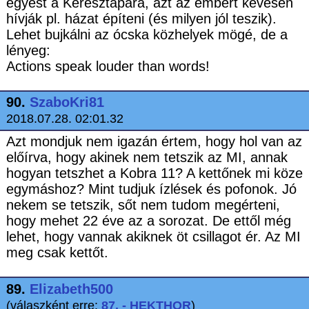
egyest a Keresztapára, azt az embert kevesen
hívják pl. házat építeni (és milyen jól teszik).
Lehet bujkálni az ócska közhelyek mögé, de a
lényeg:
Actions speak louder than words!
90.
SzaboKri81
2018.07.28. 02:01.32
Azt mondjuk nem igazán értem, hogy hol van az
előírva, hogy akinek nem tetszik az MI, annak
hogyan tetszhet a Kobra 11? A kettőnek mi köze
egymáshoz? Mint tudjuk ízlések és pofonok. Jó
nekem se tetszik, sőt nem tudom megérteni,
hogy mehet 22 éve az a sorozat. De ettől még
lehet, hogy vannak akiknek öt csillagot ér. Az MI
meg csak kettőt.
89.
Elizabeth500
(válaszként erre:
87. - HEKTHOR
)