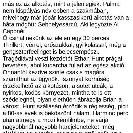
más ez az alkotás, mint a jelenlegiek. Palma
nem kispályás név ebben a szakmában,
mivelhogy már jópár kasszasikerű alkotás van a
háta mögött: Sebhelyesarcú, Aki legyőzte Al
Caponét…
Ő csinál nekünk az elején egy 30 perces
Thrillert, vérrel, erőszakkal, gyilkolással, még a
gengszterfeelinget is belecsempészi.
Tragédiával veszi kezdetét Ethan Hunt prágai
bevetése, ahol kudarcba fullad az egész akció.
Onnantól kezdve szinte csakis magára
számíthat az ügynök. Iszonyat korhűség
érzékelhető az alkotáson, a sötét utcák, a
nyirkos, ködös környezet, mintha te is ott
szédelegnél, olyan élethűen ábrázolja Brian a
várost. Hunt szállásán érződik a régiesség, picit
a 80-as évek is beköszönt nálam. Harminc perc
után átmegy a mozi kémfilmbe, ne várjál
nagyobbnál nagyobb harcjeleneteket, még