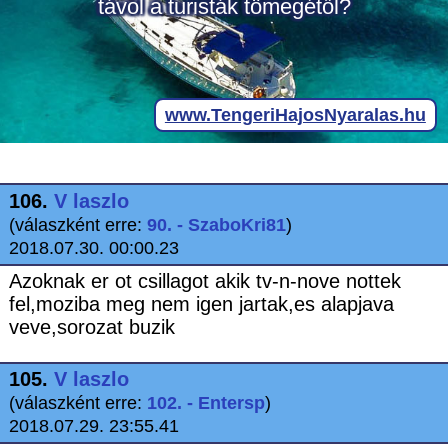
106.
V laszlo
(válaszként erre:
90. - SzaboKri81
)
2018.07.30. 00:00.23
Azoknak er ot csillagot akik tv-n-nove nottek
fel,moziba meg nem igen jartak,es alapjava
veve,sorozat buzik
105.
V laszlo
(válaszként erre:
102. - Entersp
)
2018.07.29. 23:55.41