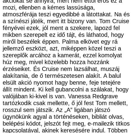
akciókat se annyira, mert nem ettől erős ez a
mozi, ellenben a kémes lassúsága,
atmoszférája teszi egyedibbé a látottakat. Na és
a színészi játék, mert itt bizony van. Tom Cruise
fényévei ezek, jól ment a szekere, lapozd fel
mikben szerepelt ez idő tájt, és láthatod, hogy
miről beszélek éppen. Palma elkövet egy rá
jellemző eszközt, azt, miképpen közel teszi a
szereplők arcához a kamerát, ezzel komolyat
húz meg, mivel közelebb hozza hozzánk
érzéseiket. És Cruise nem lazsálhat, muszáj
alakítania, de ő természetesen alakít. A balul
elsült akció nyomot hagy benne, feje tetejére
állít mindent. Ki kell gubancolni a szálakat, hogy
valójában ki-kivel is van. Vanessa Redgrave
tartózkodik csak mellette, ő jól fest Tom mellett,
rosszul sem játszik. Az „A” ligában játszó
ügynökünk agyal a történéseken, bibliát olvas,
belépési kódot, jelszót fejt meg, e-mailezik titkos
kapcsolatával, akinek keresésére indul. Többen