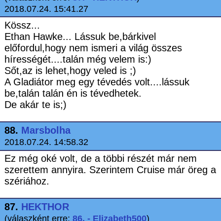
2018.07.24. 15:41.27
Kössz...
Ethan Hawke... Lássuk be,bárkivel
előfordul,hogy nem ismeri a világ összes
hírességét....talán még velem is:)
Sőt,az is lehet,hogy veled is ;)
A Gladiátor meg egy tévedés volt....lássuk
be,talán talán én is tévedhetek.
De akár te is;)
88.
Marsbolha
2018.07.24. 14:58.32
Ez még oké volt, de a többi részét már nem
szerettem annyira. Szerintem Cruise már öreg a
szériához.
87.
HEKTHOR
(válaszként erre:
86. - Elizabeth500
)