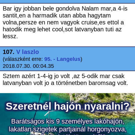
Bar igy jobban bele gondolva Nalam mar,a 4-is
santit,en a harmadik utan abba hagytam
volna,persze en nem vagyok cruise,es ettol a
hatodik meg lehet cool,sot latvanyban tuti az
lessz.
107.
V laszlo
(válaszként erre:
95. - Langelus
)
2018.07.30. 00:04.35
Sztem azért 1-4-ig jo volt ,az 5-odik mar csak
latvanyban volt jo a történetben baromsag volt.