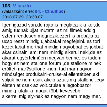
103.
V laszlo
(válaszként erre:
94. - Cthulhu6
)
2018.07.29. 23:30.07
Igen igazad van,de rajta is meglátszik a kor,de
amig tudnak ujjat mutatni az mi filmek addig
sztem rendesen megnézik.ezert is próbálja az
ucso reszt mindig ujabbakal megfejelni.,es tori
kezet labat,merthat mindig nagyobbat es jobbat
akar csinalni ami nem mindig sikerül neki,de az
akarat egyértelműen megvan benne.,es tudom
hogy ez nem stallone forum ,de stallone minek
erőlteti mar?stallone -nem tud mar nagyon
minőséget produkalni-cruise-al ellentétben,aki
valjuk be nem csak akcio sztar,mig stallone ,egy
életen at csak az volt.cruise a legtöbbször
mindig kitalalja magát több kevesebb
sikerrel.mig sly-nak ez nagyon nem megy mar.