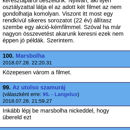
keresztapáról beszélünk. Nyilván, aki ilyen
osztályzattal látja el az adott két filmet az nem
gondolhatja komolyan. Viszont itt most egy
rendkívül sikeres sorozatot (22 év) állítasz
szembe egy akció-kémfilmmel. Szóval ha már
nagyon összevetést akarunk keresni ezek nem
éppen jó példák. Szerintem.
100.
Marsbolha
2018.07.28. 22:20.31
Közepesen várom a filmet.
99.
Az utolso szamuráj
(válaszként erre:
95. - Langelus
)
2018.07.28. 21:59.27
Inkább lépj be marsbolha nickeddel, hogy
übereld ezt