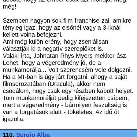
még!
Szemben nagyon sok film franchise-zal, amikre
tényleg igaz, hogy az elsőnél vagy a 3-iknál
kellett volna befejezni.
Ami még külön erény, hogy zseniálisan
választják ki a negatív szereplőket is.
Valaki írta, Johnatan Rhys Myers mekkor ász.
Lehet, hogy a végeredmény jó, de a
munkamorálja... Volt szerencsém vele dolgozni.
Ha a MI-ban is úgy járt forgatni, ahogy a saját
filmsorozatában (Dracula), akkor nem
csodálom, hogy csak egy részben kapott helyet.
Tom munkamorálját pedig kifejezetten csípem,
mert a végeredmény - bármilyen feszültség is
van a forgatások alatt - tökéletes. Az idő őt
igazolja.
110.
Sergio Alba