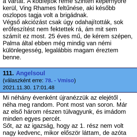
a vártat. A kódfejtők réme szintén képernyőre
kerül, Ving Rhames feltűnése, aki később
oszlopos tagja volt a brigádnak.
Végső akciózást csak úgy odahajították, sok
erőfeszítést nem fektettek rá, ám mit sem
számít ez most. 25 éves mű, de kérem szépen,
Palma által ebben még mindig van némi
különlegesség, legalábbis magam éreztem
benne.
111.
Angelsoul
(válaszként erre:
78. - Vmiso
)
2021.11.30. 17:01.48
Mi néhány évenként újranézzük az elejétől ,
néha meg random. Pont most van soron. Már
az első három részen túlvagyunk, és imádom
minden egyes percét.
Sőt, az az igazság, hogy az 1. rész nem volt
nagy kedvenc, mikor először láttam, de azóta