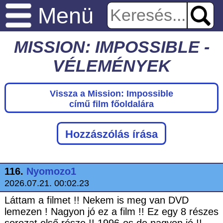
Menü
MISSION: IMPOSSIBLE -
VÉLEMÉNYEK
Vissza a Mission: Impossible
című film főoldalára
Hozzászólás írása
116.
Nyomozo1
2026.07.21. 00:02.23
Láttam a filmet !! Nekem is meg van DVD
lemezen ! Nagyon jó ez a film !! Ez egy 8 részes
sorozat első része !! 1996-os de nagyon jó !!