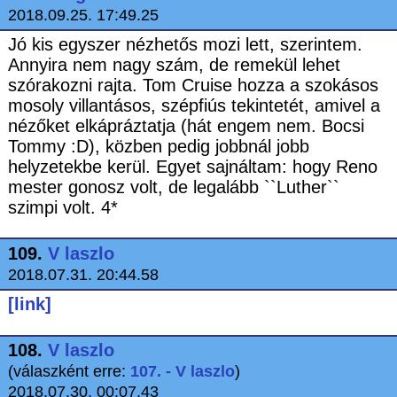
2018.09.25. 17:49.25
Jó kis egyszer nézhetős mozi lett, szerintem.
Annyira nem nagy szám, de remekül lehet
szórakozni rajta. Tom Cruise hozza a szokásos
mosoly villantásos, szépfiús tekintetét, amivel a
nézőket elkápráztatja (hát engem nem. Bocsi
Tommy :D), közben pedig jobbnál jobb
helyzetekbe kerül. Egyet sajnáltam: hogy Reno
mester gonosz volt, de legalább ``Luther``
szimpi volt. 4*
109.
V laszlo
2018.07.31. 20:44.58
[link]
108.
V laszlo
(válaszként erre:
107. - V laszlo
)
2018.07.30. 00:07.43