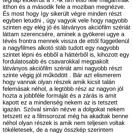
tegnap előkerült a 7.-ik film első fele magamnak
itthon és a második fele a moziban megnézve.
És most hogy így sikerült végre minden részt
egyben letudni , úgy vagyok vele hogy nagyobb
szinten egy elég jó és látványos akciófilm szériát
láttam szerencsére, aminek a gyökerei ugye a
tévés frontra mennek vissza de ettől függetlenül
a nagyfilmes alkotó stáb tudott egy nagyobb
szintet lépni és ebből a háttérből is, kihozott egy
fordulatosabb és csavarokkal megpakolt
látványos akciófilm szériát ami nagyobb részt
szinte végig jól működött . Bár azt elismerem
hogy vannak olyan részek amik kicsit talán
felemásak néhol, a legtöbb rész az nagyon jól
hozta a jobbféle formáját és a zárás is amit
kapott ez a mindenség nekem az is tetszett
igazán. Szóval simán nézve a dolgokat nekem
tetszett ez a filmsorozat még ha akadtak benne
néhol olyan részek is amik nem teljesen voltak
tökéletesek, de a nagy összkép szerintem