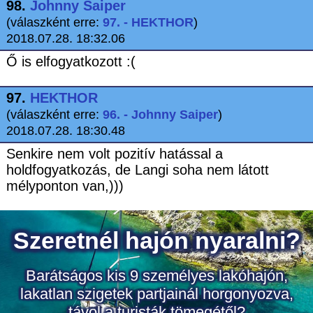
98.
Johnny Saiper
(válaszként erre:
97. - HEKTHOR
)
2018.07.28. 18:32.06
Ő is elfogyatkozott :(
97.
HEKTHOR
(válaszként erre:
96. - Johnny Saiper
)
2018.07.28. 18:30.48
Senkire nem volt pozitív hatással a
holdfogyatkozás, de Langi soha nem látott
mélyponton van,)))