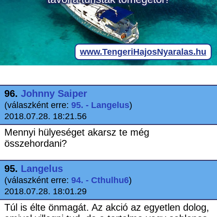
96.
Johnny Saiper
(válaszként erre:
95. - Langelus
)
2018.07.28. 18:21.56
Mennyi hülyeséget akarsz te még
összehordani?
95.
Langelus
(válaszként erre:
94. - Cthulhu6
)
2018.07.28. 18:01.29
Túl is élte önmagát. Az akció az egyetlen dolog,