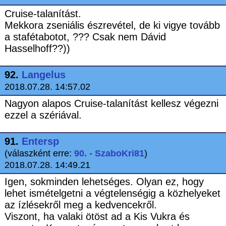
Cruise-talanítást.
Mekkora zseniális észrevétel, de ki vigye tovább
a stafétabotot, ??? Csak nem Dávid
Hasselhoff??))
92.
Langelus
2018.07.28. 14:57.02
Nagyon alapos Cruise-talanítást kellesz végezni
ezzel a szériával.
91.
Entersp
(válaszként erre:
90. - SzaboKri81
)
2018.07.28. 14:49.21
Igen, sokminden lehetséges. Olyan ez, hogy
lehet ismételgetni a végtelenségig a közhelyeket
az ízlésekről meg a kedvencekről.
Viszont, ha valaki ötöst ad a Kis Vukra és