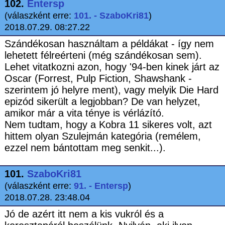
102.
Entersp
(válaszként erre:
101. - SzaboKri81
)
2018.07.29. 08:27.22
Szándékosan használtam a példákat - így nem
lehetett félreérteni (még szándékosan sem).
Lehet vitatkozni azon, hogy '94-ben kinek járt az
Oscar (Forrest, Pulp Fiction, Shawshank -
szerintem jó helyre ment), vagy melyik Die Hard
epizód sikerült a legjobban? De van helyzet,
amikor már a vita ténye is vérlázító.
Nem tudtam, hogy a Kobra 11 sikeres volt, azt
hittem olyan Szulejmán kategória (remélem,
ezzel nem bántottam meg senkit...).
101.
SzaboKri81
(válaszként erre:
91. - Entersp
)
2018.07.28. 23:48.04
Jó de azért itt nem a kis vukról és a