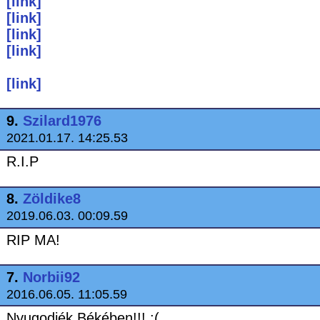
[link]
[link]
[link]
[link]
[link]
9.
Szilard1976
2021.01.17. 14:25.53
R.I.P
8.
Zöldike8
2019.06.03. 00:09.59
RIP MA!
7.
Norbii92
2016.06.05. 11:05.59
Nyugodjék Békében!!! :(