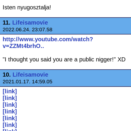
Isten nyugosztalja!
11.
Lifeisamovie
2022.06.24. 23:07.58
http://www.youtube.com/watch?
v=ZZMt4brhO..
"I thought you said you are a public nigger!" XD
10.
Lifeisamovie
2021.01.17. 14:59.05
[link]
[link]
[link]
[link]
[link]
[link]