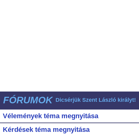
FÓRUMOK
Dicsérjük Szent László királyt!
Vélemények téma megnyitása
Kérdések téma megnyitása