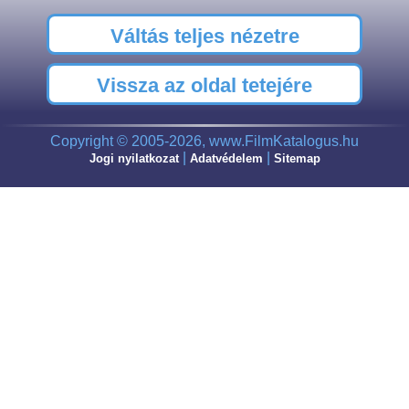
Váltás teljes nézetre
Vissza az oldal tetejére
Copyright © 2005-2026, www.FilmKatalogus.hu
|
|
Jogi nyilatkozat
Adatvédelem
Sitemap