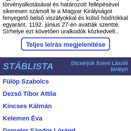
törvényalkotásával és határozott fellépésével
sikeresen számolt le a Magyar Királyságot
fenyegető belső viszályokkal és külső hódítókkal
egyaránt. 1192. június 27-én avatták szentté.
Sírhelye ezt követően uralkodók közkedvelt..
Teljes leírás megjelenítése
Dicsérjük Szent László
STÁBLISTA
királyt!
Fülöp Szabolcs
Dezső Tibor Attila
Kincses Kálmán
Kelemen Éva
Demeter Sándor Lóránd