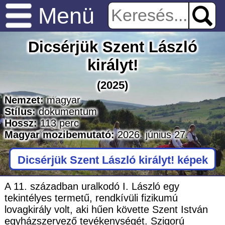
Menü
Dicsérjük Szent László
királyt!
(2025)
Nemzet:
magyar
Stílus:
dokumentum
Hossz:
113
perc
Magyar mozibemutató:
2026. június 27.
Dicsérjük Szent László királyt! képek
A 11. században uralkodó I. László egy
tekintélyes termetű, rendkívüli fizikumú
lovagkirály volt, aki hűen követte Szent István
egyházszervező tevékenységét. Szigorú