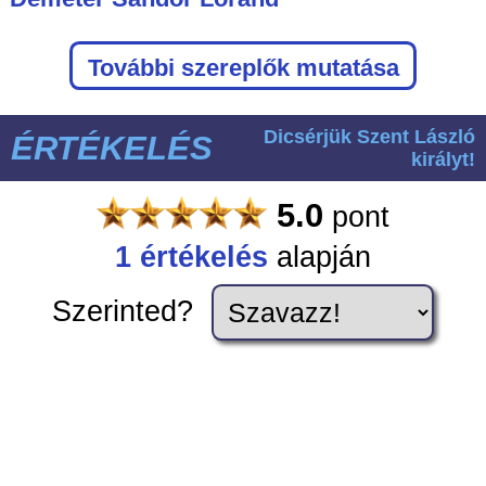
További szereplők mutatása
Dicsérjük Szent László
ÉRTÉKELÉS
királyt!
5.0
pont
1
értékelés
alapján
Szerinted?