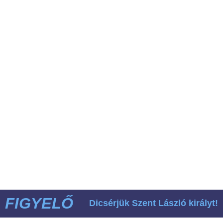
FIGYELŐ
Dicsérjük Szent László királyt!