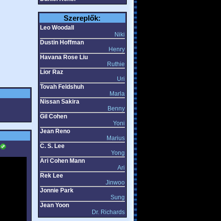
Szereplők:
Leo Woodall
Niki
Dustin Hoffman
Henry
Havana Rose Liu
Ruthie
Lior Raz
Uri
Tovah Feldshuh
Marla
Nissan Sakira
Benny
Gil Cohen
Yoni
Jean Reno
Marius
C. S. Lee
Yong
Ari Cohen Mann
Ari
Rek Lee
Jinwoo
Jonnie Park
Sung
Jean Yoon
Dr. Richards