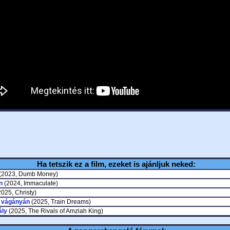
Ha tetszik ez a film, ezeket is ajánljuk neked:
(2023, Dumb Money)
n
(2024, Immaculate)
025, Christy)
 vágányán
(2025, Train Dreams)
ály
(2025, The Rivals of Amziah King)