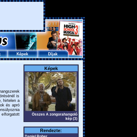
k
Képek
Díjak
Képek
 hangszerek
örésénél is
 hirtelen a
sok és apró
ensúlyoznia
elforgatott
Összes A zongorahangoló
kép (3)
Rendezte:
Daniel Roher