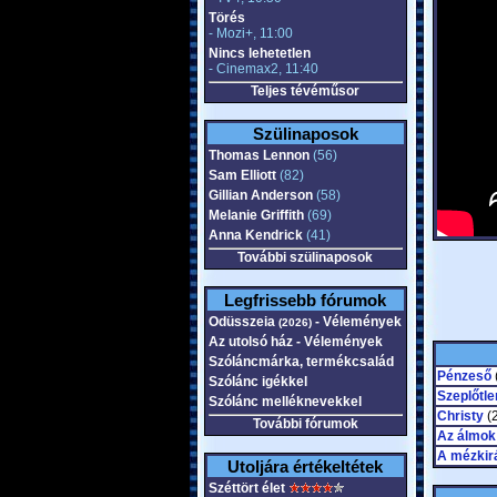
Törés
- Mozi+, 11:00
Nincs lehetetlen
- Cinemax2, 11:40
Teljes tévéműsor
Szülinaposok
Thomas Lennon
(56)
Sam Elliott
(82)
Gillian Anderson
(58)
Melanie Griffith
(69)
Anna Kendrick
(41)
További szülinaposok
Legfrissebb fórumok
Odüsszeia
- Vélemények
(2026)
Az utolsó ház - Vélemények
Szóláncmárka, termékcsalád
Pénzeső
Szólánc igékkel
Szeplőtle
Szólánc melléknevekkel
Christy
(2
További fórumok
Az álmok
A mézkir
Utoljára értékeltétek
Széttört élet