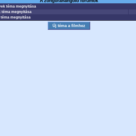
A zongorahangoló fórumok
ek téma megnyitása
 téma megnyitása
téma megnyitása