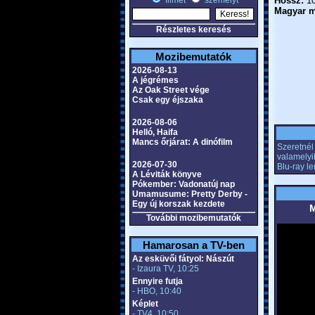
filmet
személyt
Hossz:
10
Magyar m
Részletes keresés
Mozibemutatók
2026-08-13
A jégrémes
Az Oak Street vége
Csak egy éjszaka
2026-08-06
Helló, Haifa
Mancs őrjárat: A dinófilm
Szeretnél 
valamelyi
2026-07-30
Blu-ray l
A Léviták könyve
Pókember: Vadonatúj nap
Umamusume: Pretty Derby -
Egy új korszak kezdete
M
További mozibemutatók
Hamarosan a TV-ben
Az esküvői fátyol: Nászút
- Izaura TV, 10:25
Ennyire futja
- HBO, 10:40
Képlet
- TV4, 10:50