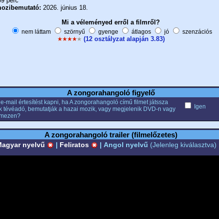
9 perc
ozibemutató:
2026. június 18.
Mi a véleményed erről a filmről?
nem láttam
szörnyű
gyenge
átlagos
jó
szenzációs
(12 osztályzat alapján 3.83)
A zongorahangoló figyelő
e-mail értesítést kapni, ha A zongorahangoló című filmet játssza
Igen
k tévéadó, bemutatják a hazai mozik, vagy megjelenik DVD-n vagy
emezen?
A zongorahangoló trailer (filmelőzetes)
agyar nyelvű
|
Feliratos
|
Angol nyelvű
(Jelenleg kiválasztva)