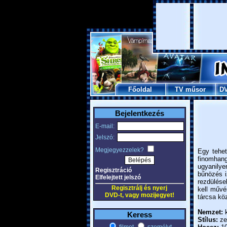
Főoldal
TV műsor
D
Bejelentkezés
E-mail:
Jelszó:
Megjegyezzelek?
Egy tehet
finomhang
ugyanilyen
Regisztráció
bűnözés i
Elfelejtett jelszó
rezdülése
Regisztrálj és nyerj
kell művé
DVD-t, vagy mozijegyet!
tárcsa kö
Nemzet:
k
Keress
Stílus:
ze