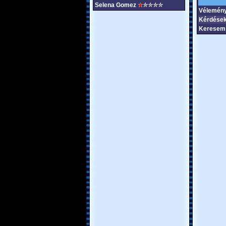
Selena Gomez
Vélemény
Kérdések
Keresem 