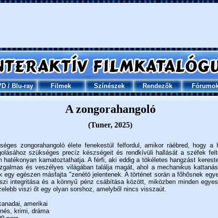
VD
/
Blu-ray
Filmek
Színészek
Rendezők
Fórumo
A zongorahangoló
(Tuner, 2025)
séges zongorahangoló élete fenekestül felfordul, amikor ráébred, hogy a
olásához szükséges precíz készségeit és rendkívüli hallását a széfek felt
 hatékonyan kamatoztathatja. A férfi, aki eddig a tökéletes hangzást kereste,
zgalmas és veszélyes világában találja magát, ahol a mechanikus kattaná
k egy egészen másfajta "zenétö jelentenek. A történet során a főhősnek egy
szi integritása és a könnyű pénz csábítása között, miközben minden egyes 
zelebb viszi őt egy olyan sorshoz, amelyből nincs visszaút.
anadai, amerikai
nés, krimi, dráma