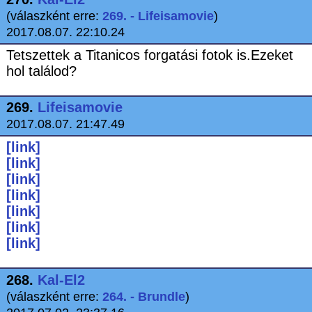
(válaszként erre:
269. - Lifeisamovie
)
2017.08.07. 22:10.24
Tetszettek a Titanicos forgatási fotok is.Ezeket
hol találod?
269.
Lifeisamovie
2017.08.07. 21:47.49
[link]
[link]
[link]
[link]
[link]
[link]
[link]
268.
Kal-El2
(válaszként erre:
264. - Brundle
)