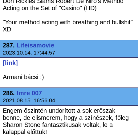
Don Rickles Slams Robert De Niro's Method
Acting on the Set of "Casino" (HD)
"Your method acting with breathing and bullshit"
XD
287.
Lifeisamovie
2023.10.14. 17:44.57
[link]
Armani bácsi :)
286.
Imre 007
2021.08.15. 16:56.04
Engem őszintén undorított a sok erőszak
benne, de elismerem, hogy a színészek, főleg
Sharon Stone fantasztikusak voltak, le a
kalappal előttük!