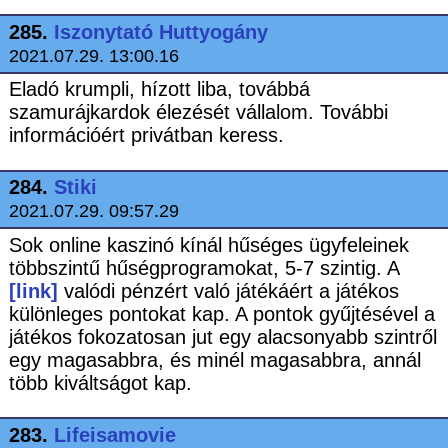
285.
Iszonytató Huttyogány
2021.07.29. 13:00.16
Eladó krumpli, hízott liba, továbbá
szamurájkardok élezését vállalom. További
információért privátban keress.
284.
Stiki
2021.07.29. 09:57.29
Sok online kaszinó kínál hűséges ügyfeleinek
többszintű hűségprogramokat, 5-7 szintig. A
[link]
valódi pénzért való játékáért a játékos
különleges pontokat kap. A pontok gyűjtésével a
játékos fokozatosan jut egy alacsonyabb szintről
egy magasabbra, és minél magasabbra, annál
több kiváltságot kap.
283.
Lifeisamovie