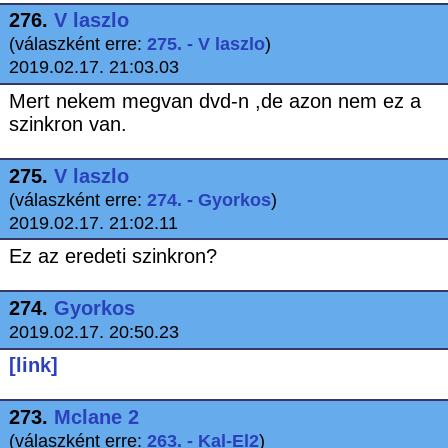
276.
V laszlo
(válaszként erre:
275. - V laszlo
)
2019.02.17. 21:03.03
Mert nekem megvan dvd-n ,de azon nem ez a
szinkron van.
275.
V laszlo
(válaszként erre:
274. - Gyorkos
)
2019.02.17. 21:02.11
Ez az eredeti szinkron?
274.
Gyorkos
2019.02.17. 20:50.23
[link]
273.
Mclane 2
(válaszként erre:
263. - Kal-El2
)