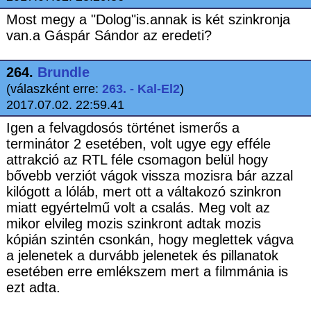
Most megy a "Dolog"is.annak is két szinkronja
van.a Gáspár Sándor az eredeti?
264.
Brundle
(válaszként erre:
263. - Kal-El2
)
2017.07.02. 22:59.41
Igen a felvagdosós történet ismerős a
terminátor 2 esetében, volt ugye egy efféle
attrakció az RTL féle csomagon belül hogy
bővebb verziót vágok vissza mozisra bár azzal
kilógott a lóláb, mert ott a váltakozó szinkron
miatt egyértelmű volt a csalás. Meg volt az
mikor elvileg mozis szinkront adtak mozis
kópián szintén csonkán, hogy meglettek vágva
a jelenetek a durvább jelenetek és pillanatok
esetében erre emlékszem mert a filmmánia is
ezt adta.