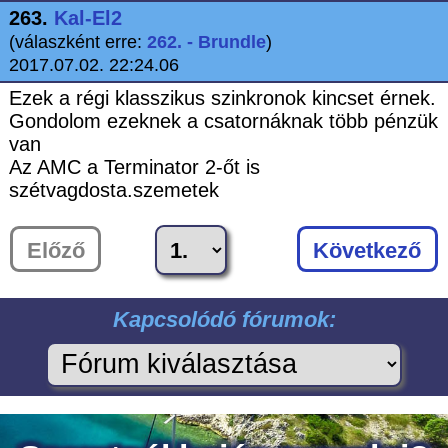
263.
Kal-El2
(válaszként erre:
262. - Brundle
)
2017.07.02. 22:24.06
Ezek a régi klasszikus szinkronok kincset érnek.
Gondolom ezeknek a csatornáknak több pénzük
van
Az AMC a Terminator 2-őt is
szétvagdosta.szemetek
Előző
Következő
Kapcsolódó fórumok: