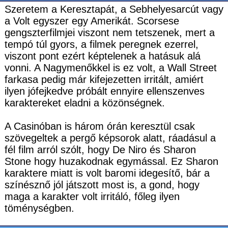
Szeretem a Keresztapát, a Sebhelyesarcút vagy
a Volt egyszer egy Amerikát. Scorsese
gengszterfilmjei viszont nem tetszenek, mert a
tempó túl gyors, a filmek peregnek ezerrel,
viszont pont ezért képtelenek a hatásuk alá
vonni. A Nagymenőkkel is ez volt, a Wall Street
farkasa pedig már kifejezetten irritált, amiért
ilyen jófejkedve próbált ennyire ellenszenves
karaktereket eladni a közönségnek.
A Casinóban is három órán keresztül csak
szövegeltek a pergő képsorok alatt, ráadásul a
fél film arról szólt, hogy De Niro és Sharon
Stone hogy huzakodnak egymással. Ez Sharon
karaktere miatt is volt baromi idegesítő, bár a
színésznő jól játszott most is, a gond, hogy
maga a karakter volt irritáló, főleg ilyen
töménységben.