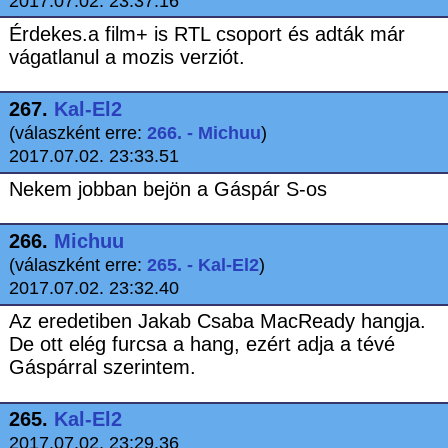
2017.07.02. 23:37.16
Érdekes.a film+ is RTL csoport és adták már
vágatlanul a mozis verziót.
267.
Kal-El2
(válaszként erre:
266. - Michuu
)
2017.07.02. 23:33.51
Nekem jobban bejön a Gáspár S-os
266.
Michuu
(válaszként erre:
265. - Kal-El2
)
2017.07.02. 23:32.40
Az eredetiben Jakab Csaba MacReady hangja.
De ott elég furcsa a hang, ezért adja a tévé
Gáspárral szerintem.
265.
Kal-El2
2017.07.02. 23:29.36