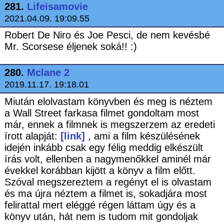
281.
Lifeisamovie
2021.04.09. 19:09.55
Robert De Niro és Joe Pesci, de nem kevésbé
Mr. Scorsese éljenek soká!! :)
280.
Mclane 2
2019.11.17. 19:18.01
Miután elolvastam könyvben és meg is néztem
a Wall Street farkasa filmet gondoltam most
már, ennek a filmnek is megszerzem az eredeti
írott alapját:
[link]
, ami a film készülésének
idején inkább csak egy félig meddig elkészült
írás volt, ellenben a nagymenőkkel aminél már
évekkel korábban kijött a könyv a film előtt.
Szóval megszereztem a regényt el is olvastam
és ma újra néztem a filmet is, sokadjára most
felirattal mert eléggé régen láttam úgy és a
könyv után, hát nem is tudom mit gondoljak