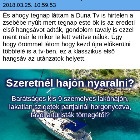
2018.03.25. 10:59.53
És ahogy tegnap láttam a Duna Tv is hirtelen a
zsebébe nyúlt mert tegnap este ők is az eredeti
első hangsávot adták, gondolom tavaly is ezzel
ment már le mikor le lett vetítve náluk. Úgy
hogy örömmel látom hogy kezd újra előkerülni
többfelé is a tv-ben, ez a klasszikus első
hangsáv az utánzatok helyett.