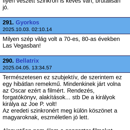
Ilyen veszett szinkron is kevés van, brutálisan
jó.
291.
Gyorkos
2025.10.03. 02:10.14
Milyen szép világ volt a 70-es, 80-as években
Las Vegasban!
290.
Bellatrix
2025.04.05. 13:34.57
Természetesen ez szubjektív, de szerintem ez
egy hibátlan remekmű. Mindenkinek járt volna
az Oscar ezért a filmért. Rendezés,
forgatókönyv, alakítások... stb De a királyok
királya az Joe P. volt!
Az eredeti szinkronért meg külön köszönet a
magyaroknak, eszméletlen jó lett.