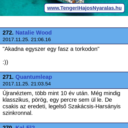
272.
Natalie Wood
2017.11.25. 21:06.16
"Akadna egyszer egy fasz a torkodon"
:))
271.
Quantumleap
2017.11.25. 21:03.54
Újranéztem, több mint 10 év után. Még mindig
klasszikus, pörög, egy percre sem ül le. De
csakis az eredeti, legelső Szakácsis-Harsányis
szinkronnal.
270.
Kal-El2