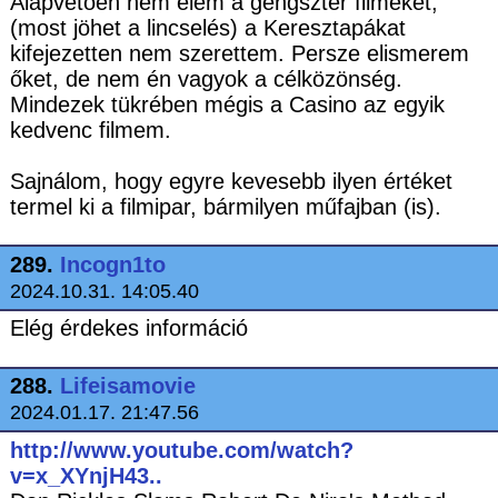
Alapvetően nem élem a gengszter filmeket,
(most jöhet a lincselés) a Keresztapákat
kifejezetten nem szerettem. Persze elismerem
őket, de nem én vagyok a célközönség.
Mindezek tükrében mégis a Casino az egyik
kedvenc filmem.
Sajnálom, hogy egyre kevesebb ilyen értéket
termel ki a filmipar, bármilyen műfajban (is).
289.
Incogn1to
2024.10.31. 14:05.40
Elég érdekes információ
288.
Lifeisamovie
2024.01.17. 21:47.56
http://www.youtube.com/watch?
v=x_XYnjH43..