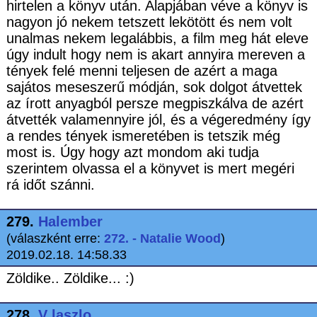
hirtelen a könyv után. Alapjában véve a könyv is
nagyon jó nekem tetszett lekötött és nem volt
unalmas nekem legalábbis, a film meg hát eleve
úgy indult hogy nem is akart annyira mereven a
tények felé menni teljesen de azért a maga
sajátos meseszerű módján, sok dolgot átvettek
az írott anyagból persze megpiszkálva de azért
átvették valamennyire jól, és a végeredmény így
a rendes tények ismeretében is tetszik még
most is. Úgy hogy azt mondom aki tudja
szerintem olvassa el a könyvet is mert megéri
rá időt szánni.
279.
Halember
(válaszként erre:
272. - Natalie Wood
)
2019.02.18. 14:58.33
Zöldike.. Zöldike... :)
278.
V laszlo