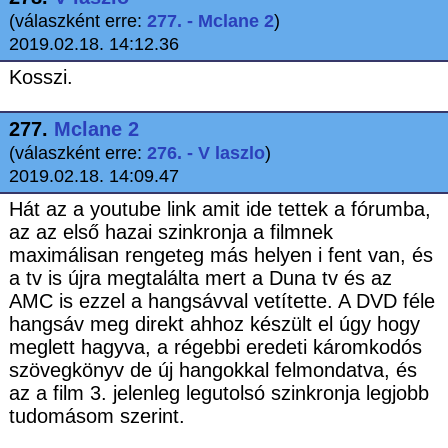
(válaszként erre:
277. - Mclane 2
)
2019.02.18. 14:12.36
Kosszi.
277.
Mclane 2
(válaszként erre:
276. - V laszlo
)
2019.02.18. 14:09.47
Hát az a youtube link amit ide tettek a fórumba,
az az első hazai szinkronja a filmnek
maximálisan rengeteg más helyen i fent van, és
a tv is újra megtalálta mert a Duna tv és az
AMC is ezzel a hangsávval vetítette. A DVD féle
hangsáv meg direkt ahhoz készült el úgy hogy
meglett hagyva, a régebbi eredeti káromkodós
szövegkönyv de új hangokkal felmondatva, és
az a film 3. jelenleg legutolsó szinkronja legjobb
tudomásom szerint.