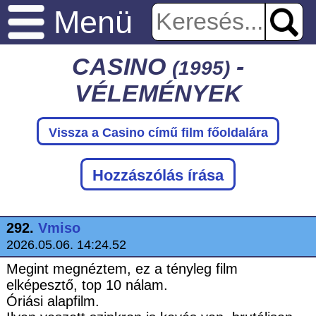
Menü
CASINO
-
(1995)
VÉLEMÉNYEK
Vissza a Casino
című film főoldalára
Hozzászólás írása
292.
Vmiso
2026.05.06. 14:24.52
Megint megnéztem, ez a tényleg film
elképesztő, top 10 nálam.
Óriási alapfilm.