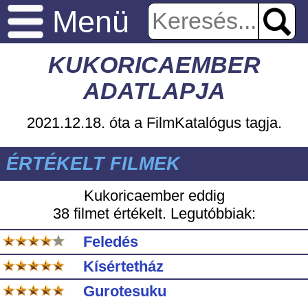
Menü
KUKORICAEMBER
ADATLAPJA
2021.12.18. óta a FilmKatalógus tagja.
ÉRTÉKELT FILMEK
Kukoricaember eddig
38 filmet értékelt. Legutóbbiak:
Feledés
Kísértetház
Gurotesuku