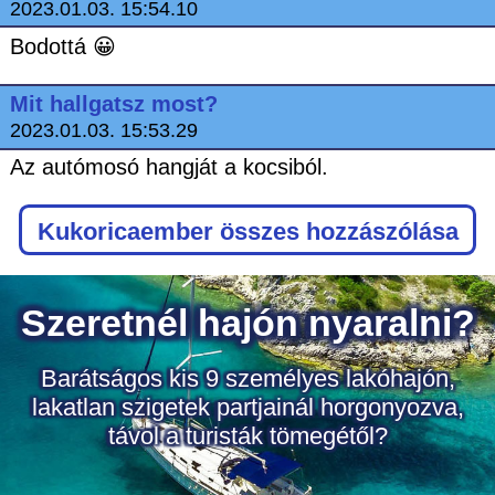
2023.01.03. 15:54.10
Bodottá 😀
Mit hallgatsz most?
2023.01.03. 15:53.29
Az autómosó hangját a kocsiból.
Kukoricaember
összes hozzászólása