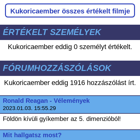
Kukoricaember
összes értékelt filmje
ÉRTÉKELT SZEMÉLYEK
Kukoricaember eddig
0 személyt értékelt.
FÓRUMHOZZÁSZÓLÁSOK
Kukoricaember eddig
1916 hozzászólást írt.
Ronald Reagan - Vélemények
2023.01.03. 15:55.29
Földön kívüli gyíkember az 5. dimenzióból!
Mit hallgatsz most?