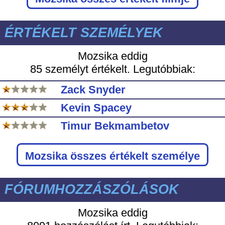
ÉRTÉKELT SZEMÉLYEK
Mozsika eddig
85 személyt értékelt. Legutóbbiak:
Zack Snyder
Kevin Spacey
Timur Bekmambetov
Mozsika
összes értékelt személye
FÓRUMHOZZÁSZÓLÁSOK
Mozsika eddig