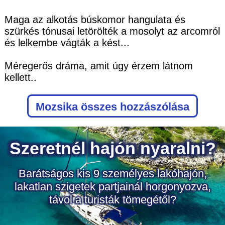
Maga az alkotás búskomor hangulata és
szürkés tónusai letörölték a mosolyt az arcomról
és lelkembe vágták a kést...
Méregerős dráma, amit úgy érzem látnom
kellett..
Mozsika
összes hozzászólása