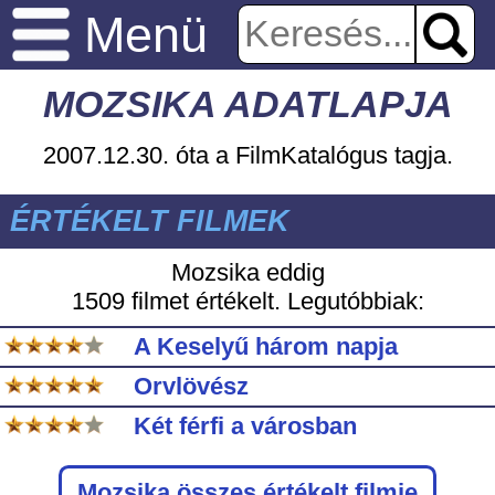
Menü
MOZSIKA ADATLAPJA
2007.12.30. óta a FilmKatalógus tagja.
ÉRTÉKELT FILMEK
Mozsika eddig
1509 filmet értékelt. Legutóbbiak:
A Keselyű három napja
Orvlövész
Két férfi a városban
Mozsika
összes értékelt filmje