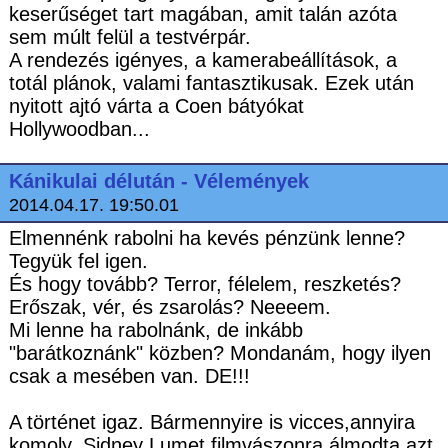
keserűséget tart magában, amit talán azóta
sem múlt felül a testvérpár.
A rendezés igényes, a kamerabeállítások, a
totál plánok, valami fantasztikusak. Ezek után
nyitott ajtó várta a Coen bátyókat
Hollywoodban...
Kánikulai délután - Vélemények
2014.04.17. 19:50.01
Elmennénk rabolni ha kevés pénzünk lenne?
Tegyük fel igen.
És hogy tovább? Terror, félelem, reszketés?
Erőszak, vér, és zsarolás? Neeeem.
Mi lenne ha rabolnánk, de inkább
"barátkoznánk" közben? Mondanám, hogy ilyen
csak a mesében van. DE!!!
A történet igaz. Bármennyire is vicces,annyira
komoly. Sidney Lumet filmvászonra álmodta azt