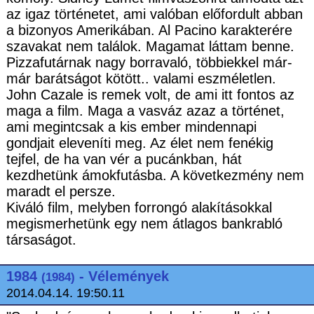
az igaz történetet, ami valóban előfordult abban
a bizonyos Amerikában. Al Pacino karakterére
szavakat nem találok. Magamat láttam benne.
Pizzafutárnak nagy borravaló, többiekkel már-
már barátságot kötött.. valami eszméletlen.
John Cazale is remek volt, de ami itt fontos az
maga a film. Maga a vasváz azaz a történet,
ami megintcsak a kis ember mindennapi
gondjait eleveníti meg. Az élet nem fenékig
tejfel, de ha van vér a pucánkban, hát
kezdhetünk ámokfutásba. A következmény nem
maradt el persze.
Kiváló film, melyben forrongó alakításokkal
megismerhetünk egy nem átlagos bankrabló
társaságot.
1984
- Vélemények
(1984)
2014.04.14. 19:50.11