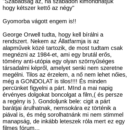
"Szabadság az, ha szabadon kimondhatjuk
hogy kétszer kettő az négy"
Gyomorba vágott engem is!!
George Orwell tudta, hogy kell bírálni a
rendszert. Nekem az Állatfarmja is az
alapművek közé tartozik, de most tudtam csak
megnézni az 1984-et, ami egy brutál erős,
tömény anti-utópia egy olyan szörnyűséges
társadalmi képről, amelyet senki nem szeretne
megélni. Tilos az érzelem, a nő nem lehet nőies,
még a GONDOLAT is tilos!!!! És minden
percünket figyelni a párt. MInd a mai napig
érvényes dolgokat boncolgat a film,( és persze
a regény is ). Gondoljunk bele: cigit a párt
barátjai árulhatnak, nemsokára ez történik a
piával is, és még sorolhatnánk mi nem stimmel
manapság, de inkább leteszek róla mert ez egy
filmes fórum...