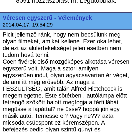
8091 hozzászólást írt. Legutóbbiak:
Véresen egyszerű - Vélemények
2014.04.17. 19:54.29
Picit jellemző ránk, hogy nem becsülünk meg
olyan filmeket, amiket kellene. Ezer oka lehet,
de ezt az alulértékeltséget jelen esetben nem
tudom hová tenni.
Coen fivérek első mozgóképes alkotása véresen
egyszerű volt. Maga a sztori amilyen
egyszerűen indul, olyan agyacsavartan ér véget,
de ami itt még erősebb. Az maga a
FESZÜLTSÉG, amit talán Alfred Hictchcock is
megemlegetne. Este sötétben , autólámpa előtt
fetrengő szökött halott megfogja a férfi lábát.
megüsse a lapáttal? ne üsse? hoppá jön egy
másik autó. Temesse el? Vagy ne??? azta
micsoda csúcspont ez kéremszépen. A
befejezés pedig olyan szintű gúnyt és