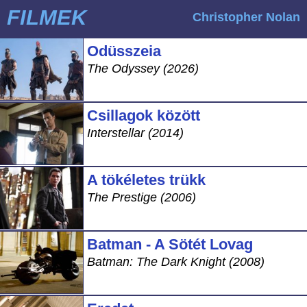
FILMEK
Christopher Nolan
Odüsszeia
The Odyssey (2026)
Csillagok között
Interstellar (2014)
A tökéletes trükk
The Prestige (2006)
Batman - A Sötét Lovag
Batman: The Dark Knight (2008)