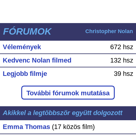
FÓRUMOK
Christopher Nolan
Vélemények
672 hsz
Kedvenc Nolan filmed
132 hsz
Legjobb filmje
39 hsz
További fórumok mutatása
Akikkel a legtöbbször együtt dolgozott
Emma Thomas
(17 közös film)