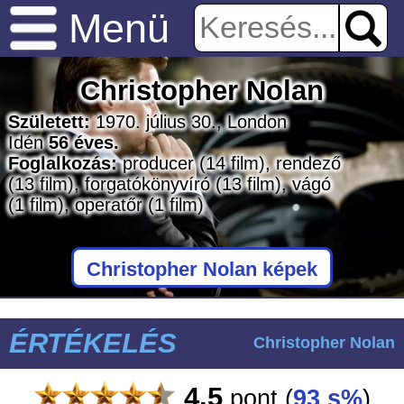
Menü
Christopher Nolan
Született:
1970. július 30., London
Idén
56 éves.
Foglalkozás:
producer
(14 film)
, rendező
(13 film)
, forgatókönyvíró
(13 film)
, vágó
(1 film)
, operatőr
(1 film)
Christopher Nolan képek
ÉRTÉKELÉS
Christopher Nolan
4.5
pont
(
93 s%
)