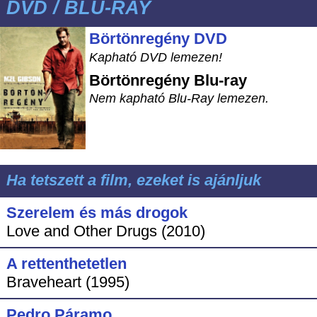
DVD / BLU-RAY
Börtönregény DVD
Kapható DVD lemezen!
Börtönregény
Blu-ray
Nem kapható Blu-Ray lemezen.
Ha tetszett a film, ezeket is ajánljuk
Szerelem és más drogok
Love and Other Drugs (2010)
A rettenthetetlen
Braveheart (1995)
Pedro Páramo