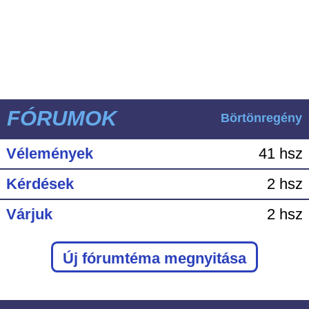
FÓRUMOK
Börtönregény
Vélemények
41 hsz
Kérdések
2 hsz
Várjuk
2 hsz
Új fórumtéma megnyitása