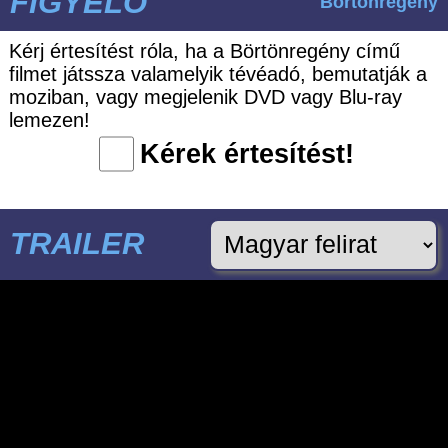
FIGYELŐ
Börtönregény
Kérj értesítést róla, ha a Börtönregény című
filmet játssza valamelyik tévéadó, bemutatják a
moziban, vagy megjelenik DVD vagy Blu-ray
lemezen!
Kérek értesítést!
TRAILER