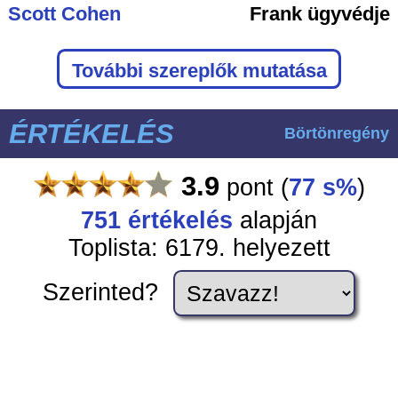
Scott Cohen
Frank ügyvédje
További szereplők mutatása
ÉRTÉKELÉS
Börtönregény
3.9
pont
(
77 s%
)
751
értékelés
alapján
Toplista: 6179. helyezett
Szerinted?