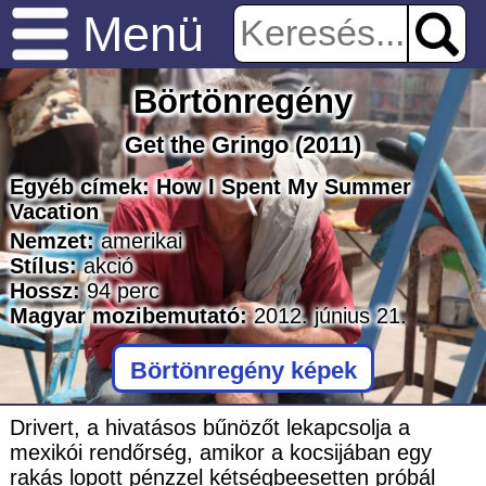
Menü
Börtönregény
Get the Gringo
(2011)
Egyéb címek:
How I Spent My Summer
Vacation
Nemzet:
amerikai
Stílus:
akció
Hossz:
94
perc
Magyar mozibemutató:
2012. június 21.
Börtönregény képek
Drivert, a hivatásos bűnözőt lekapcsolja a
mexikói rendőrség, amikor a kocsijában egy
rakás lopott pénzzel kétségbeesetten próbál