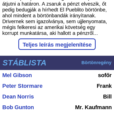
átjutni a határon. A zsaruk a pénzt elveszik, őt
pedig bedugják a hírhedt El Pueblito börtönbe,
ahol mindent a börtönbandák irányítanak.
Drivernek sem igazolványa, sem ujjlenyomata,
mégis felkeresi az amerikai követség egy
korrupt munkatársa, aki hallott a pénzről...
Teljes leírás megjelenítése
STÁBLISTA
Börtönregény
Mel Gibson
sofőr
Peter Stormare
Frank
Dean Norris
Bill
Bob Gunton
Mr. Kaufmann