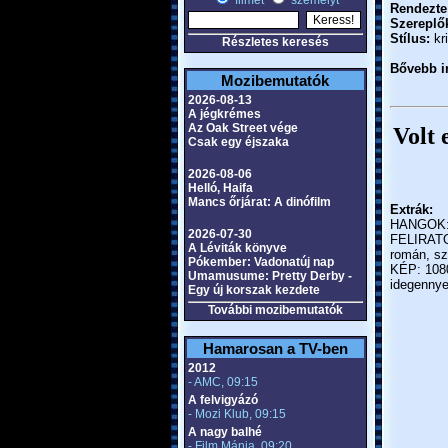
filmet
személyt
Rendezte
Szereplő
Stílus:
kri
Részletes keresés
Bővebb in
Mozibemutatók
2026-08-13
A jégkrémes
Az Oak Street vége
Volt 
Csak egy éjszaka
2026-08-06
Helló, Haifa
Mancs őrjárat: A dinófilm
Extrák:
HANGOK: m
2026-07-30
FELIRATOK:
A Léviták könyve
román, sz
Pókember: Vadonatúj nap
KÉP: 1080p
Umamusume: Pretty Derby -
idegennye
Egy új korszak kezdete
További mozibemutatók
Hamarosan a TV-ben
2012
- AMC, 09:15
A felvigyázó
- Mozi Klub, 09:15
A nagy balhé
- Film Mánia, 09:20