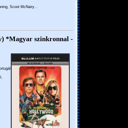
ning, Scoot McNairy...
y) *Magyar szinkronnal -
ortugál,
ó,