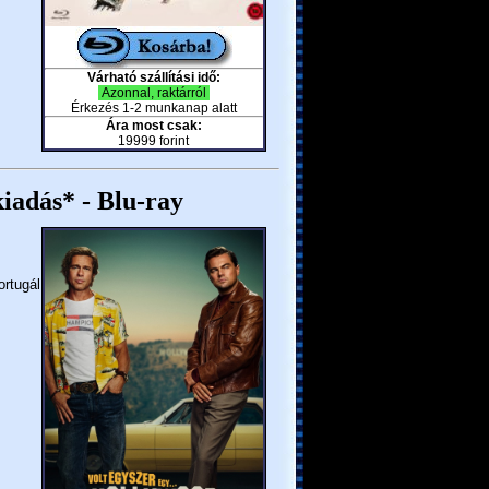
Várható szállítási idő:
Azonnal, raktárról
Érkezés 1-2 munkanap alatt
Ára most csak:
19999 forint
iadás* - Blu-ray
ortugál,