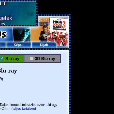
k
Képek
Díjak
Blu-ray
3D Blu-ray
Blu-ray
9)
lton korábbi televíziós sztár, aki úgy
Cliff...
(teljes tartalom)