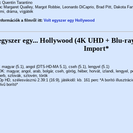
:
Quentin Tarantino
k:
Margaret Qualley, Margot Robbie, Leonardo DiCaprio, Brad Pitt, Dakota Fan
mi, dráma, vígjáték
formációk a filmről itt:
Volt egyszer egy Hollywood
egyszer egy... Hollywood (4K UHD + Blu-ra
Import*
agyar (5.1), angol (DTS-HD-MA 5.1), cseh (5.1), lengyel (5.1)
 magyar, angol, arab, bolgár, cseh, görög, héber, horvát, izlandi, lengyel, p
erb, szlovák, szlovén, török
 HD, szélesvásznú 2.39:1 (16:9), játékidő: kb. 161 perc *A borító illusztráci
lvű borító*