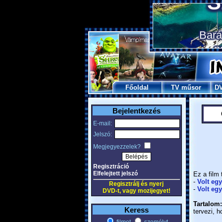
Főoldal
TV műsor
D
Bejelentkezés
E-mail:
Jelszó:
Megjegyezzelek?
Regisztráció
Elfelejtett jelszó
Ez a film 
-
Volt egy
Regisztrálj és nyerj
-
Volt egy
DVD-t, vagy mozijegyet!
Tartalom:
Keress
tervezi, h