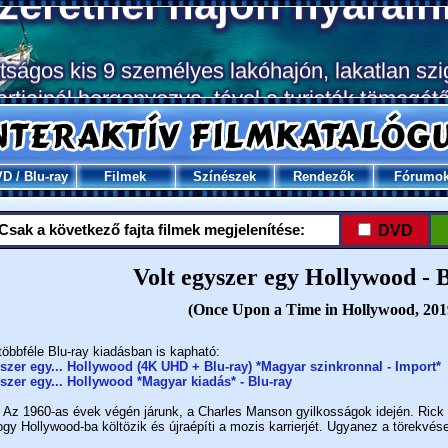
VD
/
Blu-ray
Filmek
Színészek
Rendezők
Fórumo
Csak a következő fajta filmek megjelenítése:
DVD
Volt egyszer egy Hollywood - 
(Once Upon a Time in Hollywood, 201
többféle Blu-ray kiadásban is kapható:
szer egy... Hollywood (4K UHD + Blu-ray) *Magyar szinkronnal - Import*
szer egy... Hollywood *Magyar kiadás* - Blu-ray
Az 1960-as évek végén járunk, a Charles Manson gyilkosságok idején. Rick Da
ogy Hollywood-ba költözik és újraépíti a mozis karrierjét. Ugyanez a törekvése 