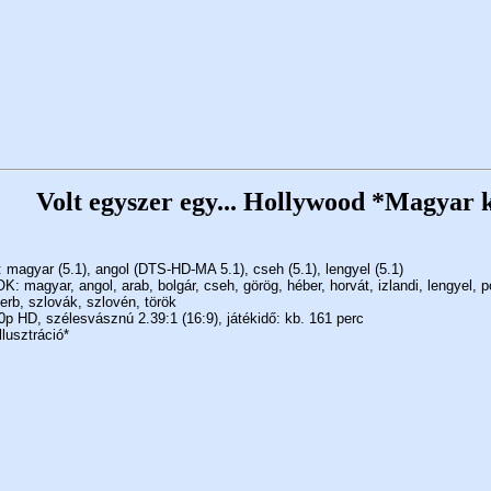
Volt egyszer egy... Hollywood *Magyar k
agyar (5.1), angol (DTS-HD-MA 5.1), cseh (5.1), lengyel (5.1)
 magyar, angol, arab, bolgár, cseh, görög, héber, horvát, izlandi, lengyel, p
erb, szlovák, szlovén, török
p HD, szélesvásznú 2.39:1 (16:9), játékidő: kb. 161 perc
llusztráció*