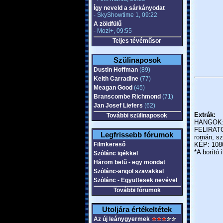
Így neveld a sárkányodat
- SkyShowtime 1, 09:22
A zöldfülű
- Mozi+, 09:55
Teljes tévéműsor
Szülinaposok
Dustin Hoffman
(89)
Keith Carradine
(77)
Meagan Good
(45)
Branscombe Richmond
(71)
Jan Josef Liefers
(62)
Extrák:
További szülinaposok
HANGOK: m
FELIRATOK:
Legfrissebb fórumok
román, sz
Filmkereső
KÉP: 1080
*A borító i
Szólánc igékkel
Három betű - egy mondat
Szólánc-angol szavakkal
Szólánc - Együttesek nevével
További fórumok
Utoljára értékeltétek
Az új leánygyermek