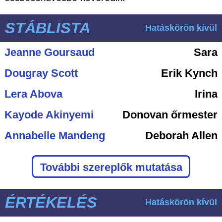
STÁBLISTA
Hatáskörön kívül
Jeanne Goursaud
Sara
Dougray Scott
Erik Kynch
Lera Abova
Irina
Kayode Akinyemi
Donovan őrmester
Annabelle Mandeng
Deborah Allen
További szereplők mutatása
ÉRTÉKELÉS
Hatáskörön kívül