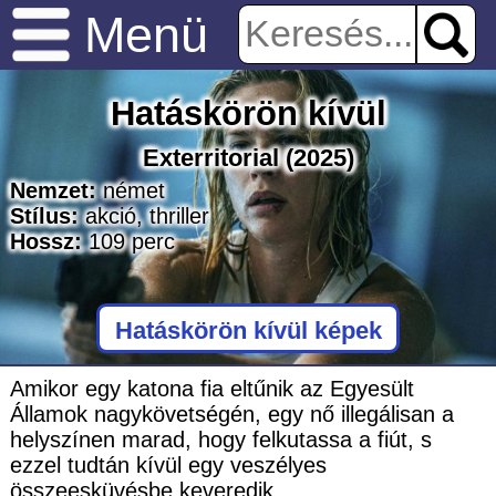
Menü
Hatáskörön kívül
Exterritorial
(2025)
Nemzet:
német
Stílus:
akció
,
thriller
Hossz:
109
perc
Hatáskörön kívül képek
Amikor egy katona fia eltűnik az Egyesült
Államok nagykövetségén, egy nő illegálisan a
helyszínen marad, hogy felkutassa a fiút, s
ezzel tudtán kívül egy veszélyes
összeesküvésbe keveredik.