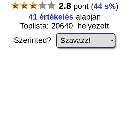
2.8
pont
(
44 s%
)
41
értékelés
alapján
Toplista: 20640. helyezett
Szerinted?