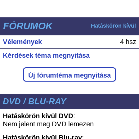
FÓRUMOK
Hatáskörön kívül
Vélemények
4 hsz
Kérdések téma megnyitása
Új fórumtéma megnyitása
DVD / BLU-RAY
Hatáskörön kívül DVD
:
Nem jelent meg DVD lemezen.
Hatáskörön kívül
Blu-ray
: