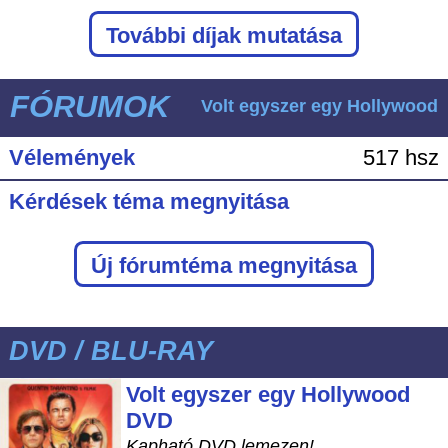
További díjak mutatása
FÓRUMOK
Volt egyszer egy Hollywood
Vélemények
517 hsz
Kérdések téma megnyitása
Új fórumtéma megnyitása
DVD / BLU-RAY
Volt egyszer egy Hollywood
DVD
Kapható DVD lemezen!