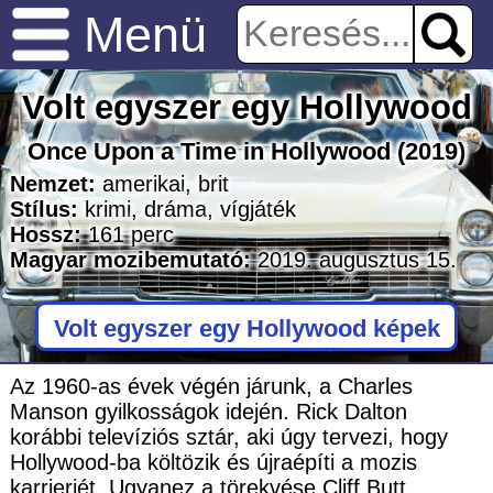
Menü
Volt egyszer egy Hollywood
Once Upon a Time in Hollywood
(2019)
Nemzet:
amerikai
,
brit
Stílus:
krimi
,
dráma
,
vígjáték
Hossz:
161
perc
Magyar mozibemutató:
2019. augusztus 15.
Volt egyszer egy Hollywood képek
Az 1960-as évek végén járunk, a Charles
Manson gyilkosságok idején. Rick Dalton
korábbi televíziós sztár, aki úgy tervezi, hogy
Hollywood-ba költözik és újraépíti a mozis
karrierjét. Ugyanez a törekvése Cliff Butt