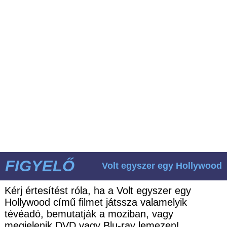
FIGYELŐ
Volt egyszer egy Hollywood
Kérj értesítést róla, ha a Volt egyszer egy
Hollywood című filmet játssza valamelyik
tévéadó, bemutatják a moziban, vagy
megjelenik DVD vagy Blu-ray lemezen!