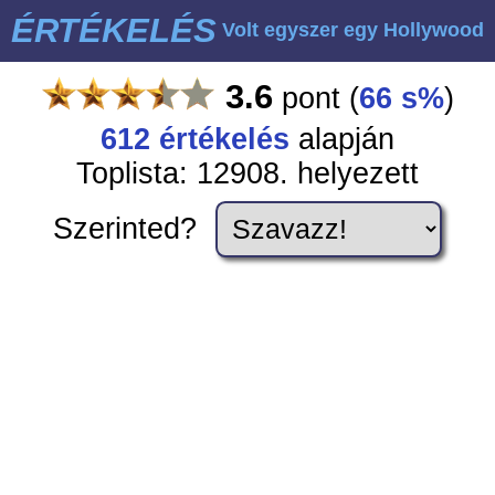
ÉRTÉKELÉS
Volt egyszer egy Hollywood
3.6
pont
(
66 s%
)
612
értékelés
alapján
Toplista: 12908. helyezett
Szerinted?