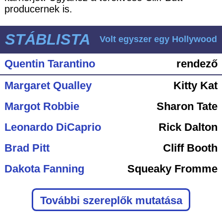
producernek is.
STÁBLISTA
Volt egyszer egy Hollywood
Quentin Tarantino
rendező
Margaret Qualley
Kitty Kat
Margot Robbie
Sharon Tate
Leonardo DiCaprio
Rick Dalton
Brad Pitt
Cliff Booth
Dakota Fanning
Squeaky Fromme
További szereplők mutatása