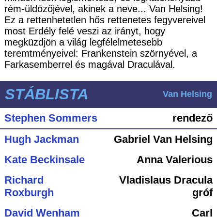
rém-üldözőjével, akinek a neve... Van Helsing!
Ez a rettenhetetlen hős rettenetes fegyvereivel
most Erdély felé veszi az irányt, hogy
megküzdjön a világ legfélelmetesebb
teremtményeivel: Frankenstein szörnyével, a
Farkasemberrel és magával Draculával.
STÁBLISTA
Van Helsing
Stephen Sommers
rendező
Hugh Jackman
Gabriel Van Helsing
Kate Beckinsale
Anna Valerious
Richard
Vladislaus Dracula
Roxburgh
gróf
David Wenham
Carl