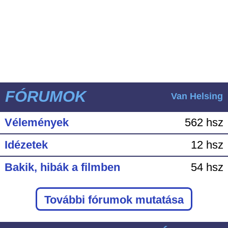
FÓRUMOK
Van Helsing
Vélemények
562 hsz
Idézetek
12 hsz
Bakik, hibák a filmben
54 hsz
További fórumok mutatása