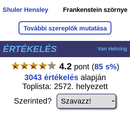
Shuler Hensley
Frankenstein szörnye
További szereplők mutatása
ÉRTÉKELÉS
Van Helsing
4.2
pont
(
85 s%
)
3043
értékelés
alapján
Toplista: 2572. helyezett
Szerinted?