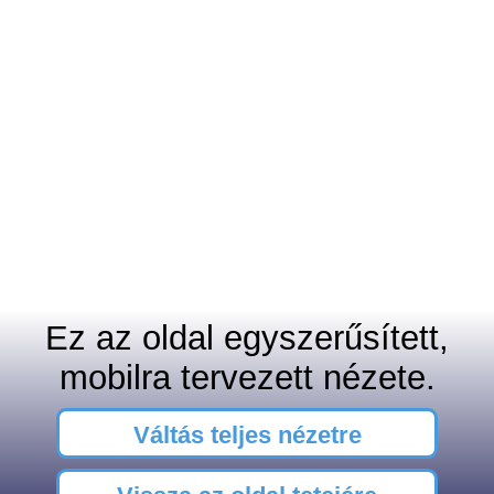
Ez az oldal egyszerűsített,
mobilra tervezett nézete.
Váltás teljes nézetre