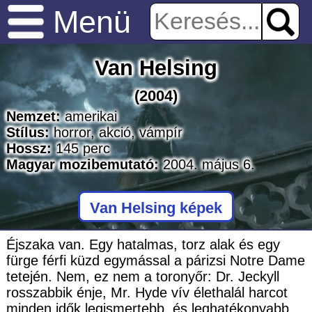
Menü
Van Helsing
(2004)
Nemzet:
amerikai
Stílus:
horror
,
akció
,
vámpír
Hossz:
145
perc
Magyar mozibemutató:
2004. május 6.
Van Helsing képek
Éjszaka van. Egy hatalmas, torz alak és egy
fürge férfi küzd egymással a párizsi Notre Dame
tetején. Nem, ez nem a toronyőr: Dr. Jeckyll
rosszabbik énje, Mr. Hyde vív élethalál harcot
minden idők legismertebb, és leghatékonyabb