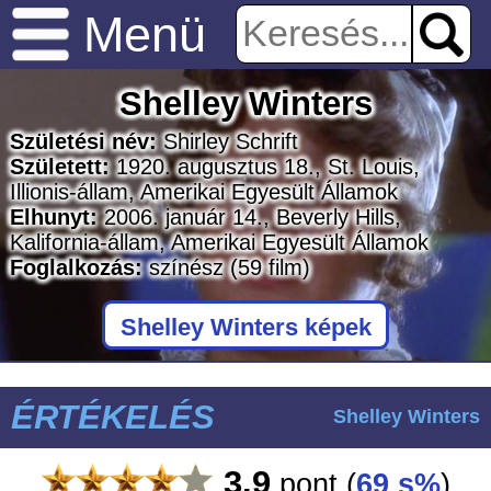
Menü
Shelley Winters
Születési név:
Shirley Schrift
Született:
1920. augusztus 18., St. Louis,
Illionis-állam, Amerikai Egyesült Államok
Elhunyt:
2006. január 14., Beverly Hills,
Kalifornia-állam, Amerikai Egyesült Államok
Foglalkozás:
színész
(59 film)
Shelley Winters képek
ÉRTÉKELÉS
Shelley Winters
3.9
pont
(
69 s%
)