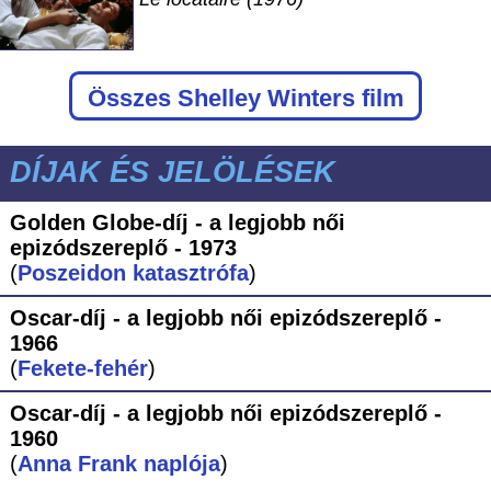
Összes Shelley Winters film
DÍJAK ÉS JELÖLÉSEK
Golden Globe-díj - a legjobb női
epizódszereplő - 1973
(
Poszeidon katasztrófa
)
Oscar-díj - a legjobb női epizódszereplő -
1966
(
Fekete-fehér
)
Oscar-díj - a legjobb női epizódszereplő -
1960
(
Anna Frank naplója
)