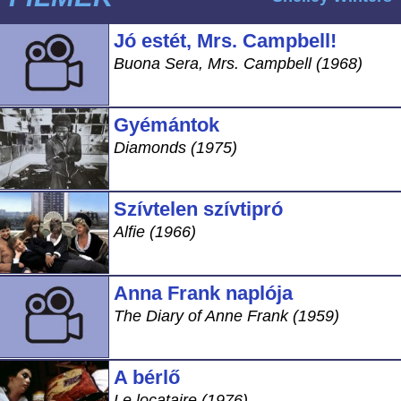
Jó estét, Mrs. Campbell!
Buona Sera, Mrs. Campbell (1968)
Gyémántok
Diamonds (1975)
Szívtelen szívtipró
Alfie (1966)
Anna Frank naplója
The Diary of Anne Frank (1959)
A bérlő
Le locataire (1976)