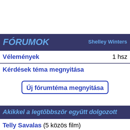
FÓRUMOK
Shelley Winters
Vélemények
1 hsz
Kérdések téma megnyitása
Új fórumtéma megnyitása
Akikkel a legtöbbször együtt dolgozott
Telly Savalas
(5 közös film)