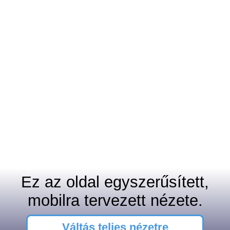
Ez az oldal egyszerűsített,
mobilra tervezett nézete.
Váltás teljes nézetre