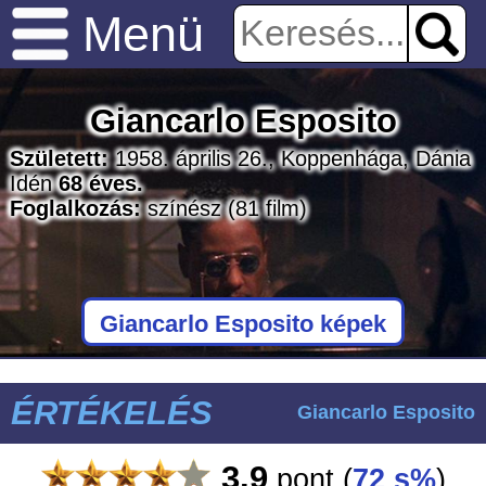
Menü
Giancarlo Esposito
Született:
1958. április 26., Koppenhága, Dánia
Idén
68 éves.
Foglalkozás:
színész
(81 film)
Giancarlo Esposito képek
ÉRTÉKELÉS
Giancarlo Esposito
3.9
pont
(
72 s%
)