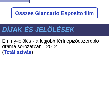
Összes Giancarlo Esposito film
DÍJAK ÉS JELÖLÉSEK
Emmy-jelölés - a legjobb férfi epizódszereplő
dráma sorozatban - 2012
(
Totál szívás
)