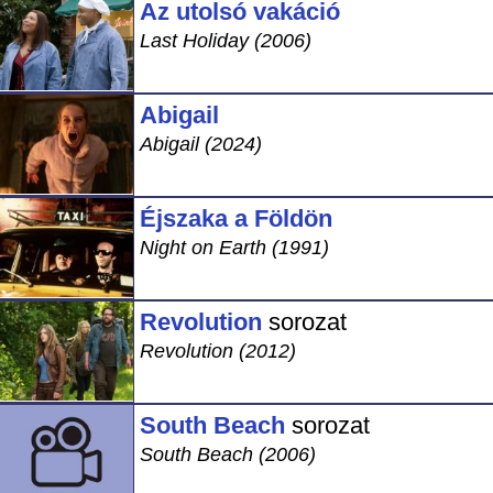
Az utolsó vakáció
Last Holiday (2006)
Abigail
Abigail (2024)
Éjszaka a Földön
Night on Earth (1991)
Revolution
sorozat
Revolution (2012)
South Beach
sorozat
South Beach (2006)