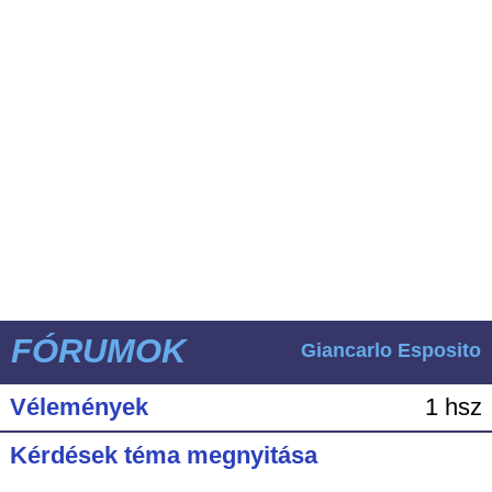
FÓRUMOK
Giancarlo Esposito
Vélemények
1 hsz
Kérdések téma megnyitása