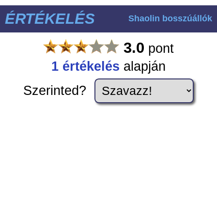
ÉRTÉKELÉS
Shaolin bosszúállók
3.0
pont
1
értékelés
alapján
Szerinted?