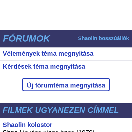
FÓRUMOK
Shaolin bosszúállók
Vélemények téma megnyitása
Kérdések téma megnyitása
Új fórumtéma megnyitása
FILMEK UGYANEZEN CÍMMEL
Shaolin kolostor