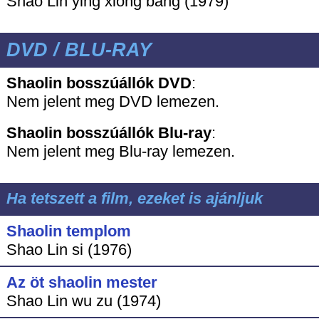
Shao Lin ying xiong bang (1979)
DVD / BLU-RAY
Shaolin bosszúállók DVD
:
Nem jelent meg DVD lemezen.
Shaolin bosszúállók
Blu-ray
:
Nem jelent meg Blu-ray lemezen.
Ha tetszett a film, ezeket is ajánljuk
Shaolin templom
Shao Lin si (1976)
Az öt shaolin mester
Shao Lin wu zu (1974)