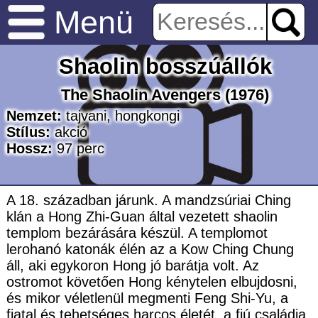
Menü
Shaolin bosszúállók
The Shaolin Avengers
(1976)
Nemzet:
tajvani
,
hongkongi
Stílus:
akció
Hossz:
97
perc
A 18. században járunk. A mandzsúriai Ching
klán a Hong Zhi-Guan által vezetett shaolin
templom bezárására készül. A templomot
lerohanó katonák élén az a Kow Ching Chung
áll, aki egykoron Hong jó barátja volt. Az
ostromot követően Hong kénytelen elbujdosni,
és mikor véletlenül megmenti Feng Shi-Yu, a
fiatal és tehetséges harcos életét, a fiú családja