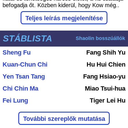
befogadja őt. Közben kiderül, hogy Kow még..
Teljes leírás megjelenítése
STÁBLISTA
Shaolin bosszúállók
Sheng Fu
Fang Shih Yu
Kuan-Chun Chi
Hu Hui Chien
Yen Tsan Tang
Fang Hsiao-yu
Chi Chin Ma
Miao Tsui-hua
Fei Lung
Tiger Lei Hu
További szereplők mutatása