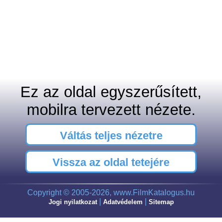
Ez az oldal egyszerűsített,
mobilra tervezett nézete.
Váltás teljes nézetre
Vissza az oldal tetejére
Copyright © 2005-2026, www.FilmKatalogus.hu
|
|
Jogi nyilatkozat
Adatvédelem
Sitemap