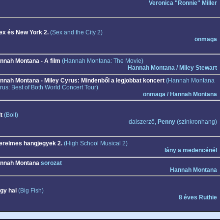
Veronica "Ronnie" Miller
ex és New York 2.
(Sex and the City 2)
önmaga
nnah Montana - A film
(Hannah Montana: The Movie)
Hannah Montana / Miley Stewart
nnah Montana - Miley Cyrus: Mindenből a legjobbat koncert
(Hannah Montana
rus: Best of Both World Concert Tour)
önmaga / Hannah Montana
t
(Bolt)
dalszerző,
Penny
(szinkronhang)
erelmes hangjegyek 2.
(High School Musical 2)
lány a medencénél
nnah Montana
sorozat
Hannah Montana
gy hal
(Big Fish)
8 éves Ruthie