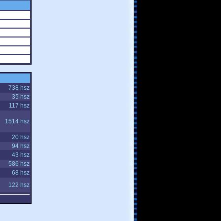
738 hsz
35 hsz
117 hsz
1514 hsz
20 hsz
94 hsz
43 hsz
586 hsz
68 hsz
122 hsz