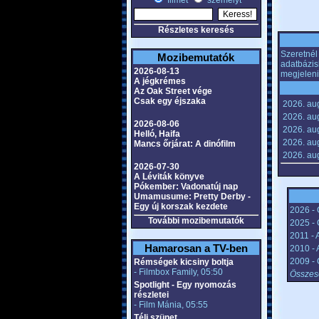
filmet
személyt
Részletes keresés
Szeretnél 
Mozibemutatók
adatbázis
2026-08-13
megjeleni
A jégkrémes
Az Oak Street vége
Csak egy éjszaka
2026. au
2026. aug
2026-08-06
2026. aug
Helló, Haifa
2026. aug
Mancs őrjárat: A dinófilm
2026. aug
2026-07-30
A Léviták könyve
Pókember: Vadonatúj nap
Umamusume: Pretty Derby -
Egy új korszak kezdete
2026 - 
További mozibemutatók
2025 - 
2011 - 
Hamarosan a TV-ben
2010 - 
2009 - 
Rémségek kicsiny boltja
- Filmbox Family, 05:50
Összese
Spotlight - Egy nyomozás
részletei
- Film Mánia, 05:55
Téli szünet