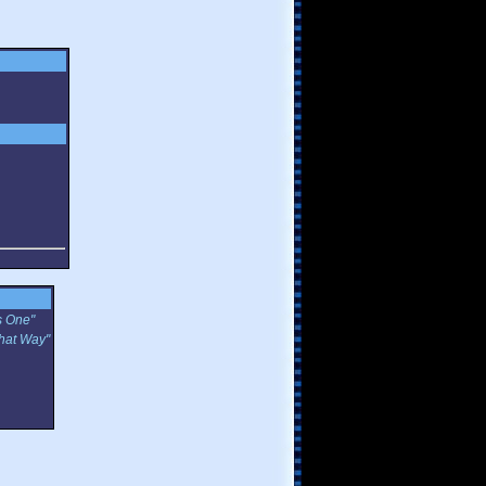
s One"
That Way"