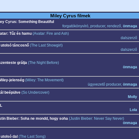
Miley Cyrus filmek
ley Cyrus: Something Beautiful
forgatókönyvíró, producer, rendező,
önmaga
atar: Tűz és hamu
(Avatar: Fire and Ash)
dalszerző
 utolsó táncosnő
(The Last Showgirl)
dalszerző
szenteste grálja
(The Night Before)
önmaga
Miley-jelenség
(Miley: The Movement)
ügyvezető producer,
önmaga
tál beépülve
(So Undercover)
Molly
L
Lola
stin Bieber: Soha ne mondd, hogy soha
(Justin Bieber: Never Say Never)
önmaga
 utolsó dal
(The Last Song)