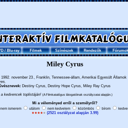
VD
/
Blu-ray
Filmek
Színészek
Rendezők
Fórumo
Miley Cyrus
1992. november 23., Franklin, Tennessee-állam, Amerikai Egyesült Államok
ves.
vésznevek:
Destiny Cyrus, Destiny Hope Cyrus, Miley Ray Cyrus
 a kedvencek toplistáján!
(A Filmkatalógus látogatóinak osztályzatai alapján.)
Mi a véleményed erről a személyről?
nem ismerem
utálom
nem kedvelem
közömbös
bírom
kedve
(2521 osztályzat alapján 3.99)