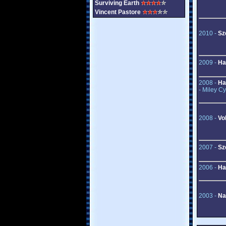
Surviving Earth
Vincent Pastore
2010 -
Sz
2009 -
Ha
2008 -
Ha
- Miley Cy
2008 -
Vol
2007 -
Sz
2006 -
Ha
2003 -
Na