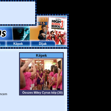
k
Képek
Díjak
Képek
Összes Miley Cyrus kép (30)
ncem