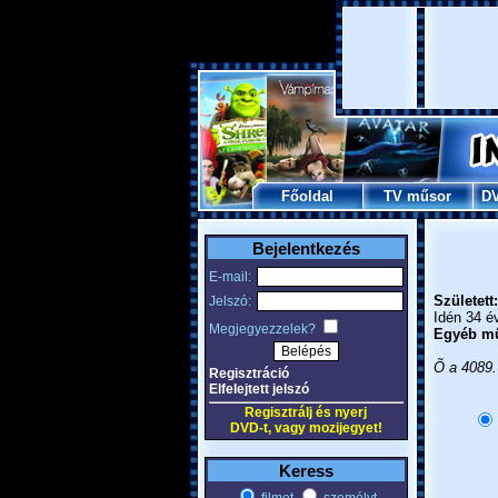
Főoldal
TV műsor
D
Bejelentkezés
E-mail:
Született:
Jelszó:
Idén 34 é
Megjegyezzelek?
Egyéb mű
Õ a 4089.
Regisztráció
Elfelejtett jelszó
Regisztrálj és nyerj
DVD-t, vagy mozijegyet!
Keress