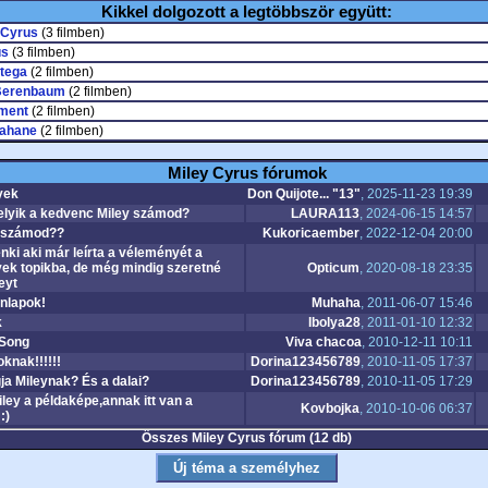
Kikkel dolgozott a legtöbbször együtt:
 Cyrus
(3 filmben)
us
(3 filmben)
tega
(2 filmben)
Berenbaum
(2 filmben)
ment
(2 filmben)
ahane
(2 filmben)
Miley Cyrus fórumok
yek
Don Quijote... "13"
, 2025-11-23 19:39
lyik a kedvenc Miley számod?
LAURA113
, 2024-06-15 14:57
 számod??
Kukoricaember
, 2022-12-04 20:00
nki aki már leírta a véleményét a
ek topikba, de még mindig szeretné
Opticum
, 2020-08-18 23:35
eyt
nlapok!
Muhaha
, 2011-06-07 15:46
k
Ibolya28
, 2011-01-10 12:32
 Song
Viva chacoa
, 2010-12-11 10:11
knak!!!!!!
Dorina123456789
, 2010-11-05 17:37
ja Mileynak? És a dalai?
Dorina123456789
, 2010-11-05 17:29
ley a példaképe,annak itt van a
Kovbojka
, 2010-10-06 06:37
:)
Összes Miley Cyrus fórum (12 db)