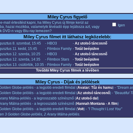
Miley Cyrus figyelő
e-mail értesítést kapni, ha Miley Cyrus új filmje kerül az
Igen
ba, hazai mozikba, valamelyik tévéadó épp lejátssza azt, vagy
k DVD-n vagy Blu-ray lemezen?
Miley Cyrus filmet itt láthatsz legközelebb:
gusztus 8. szombat, 15:45
- HBO3
-
Az utolsó táncosnő
usztus 11. kedd, 15:45
- Filmbox Family
-
Totál beépülve
usztus 12. szerda, 10:25
- HBO3
-
Az utolsó táncosnő
usztus 12. szerda, 14:35
- Filmbox Stars
-
Totál beépülve
usztus 13. csütörtök, 10:35
- Filmbox Family
-
Totál beépülve
További Miley Cyrus filmek a tévében
Miley Cyrus - Díjak és jelölések
Golden Globe-jelölés - a legjobb eredeti filmdal (
Avatar: Tűz és hamu
) -
"Dream a
Golden Globe-jelölés - a legjobb eredeti filmdal (
Az utolsó táncosnő
) -
"Beautiful 
Arany Málna-jelölés - a legrosszabb színésznő (
Az utolsó dal
)
Arany Málna-jelölés - a legrosszabb színésznő (
Hannah Montana - A film
)
Golden Globe-jelölés - a legjobb eredeti filmdal (
Volt
) -
"I Thought I Lost You"
n 3 Golden Globe-jelölés, 2 Arany Málna-jelölés.