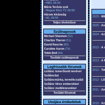
- HBO, 06:00
Mária Terézia szül
- Magyar Mozi TV, 06:00
Három kívánság
2025 -
Mi
- M1, 06:55
Teljes tévéműsor
2025 -
Av
Szülinaposok
2024 -
Az
Michael Shannon
(52)
Charlize Theron
(51)
David Rasche
(82)
2015 -
A 
Caroline Aaron
(74)
Tobin Bell
(84)
További szülinaposok
2013 -
A 
Legfrissebb fórumok
2012 -
To
szólánc ismerőseid nevével
Szóláncital
Szóláncmárka, termékcsalád
2012 -
LO
Szólánc híres emberekkel
Szólánc melléknevekkel
2011 -
Ju
További fórumok
Utoljára értékeltétek
2010 -
Az