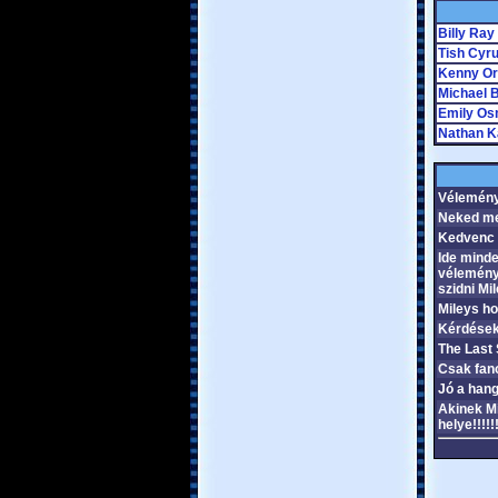
Billy Ray
Tish Cyr
Kenny Or
Michael 
Emily Os
Nathan K
Vélemén
Neked me
Kedvenc
Ide minde
vélemény
szidni Mil
Mileys ho
Kérdése
The Last
Csak fano
Jó a hang
Akinek Mi
helye!!!!!!