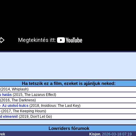
Ha tetszik ez a film, ezeket is ajánljuk neked:
(2014, Whiplash)
s hatás
(2015, The Lazarus Effect)
(2016, The Darkness)
 - Az utolsó kulcs
(2018, Insidious: The Last Key)
ő
(2017, The Keeping Hours)
d elmenni!
(2019, Don't Let Go)
Lowriders fórumok
yek
Kisjon
, 2026-03-18 07:19