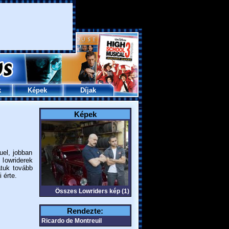
k
Képek
Díjak
Képek
uel, jobban
lowriderek
atuk tovább
 érte.
Összes Lowriders kép (1)
Rendezte:
Ricardo de Montreuil