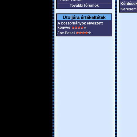
Kérdések
További fórumok
Keresem 
Utoljára értékeltétek
A boszorkányok elveszett
könyve
Joe Pesci