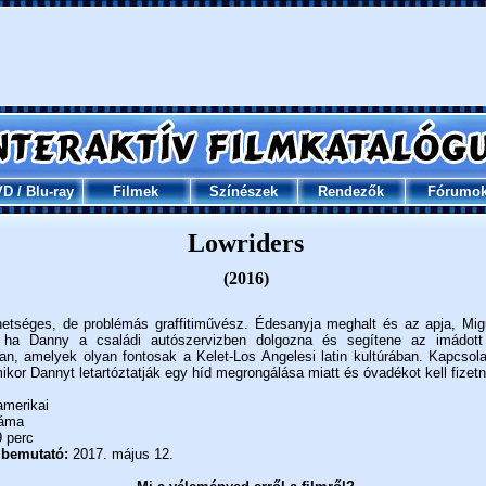
VD
/
Blu-ray
Filmek
Színészek
Rendezők
Fórumo
Lowriders
(2016)
etséges, de problémás graffitiművész. Édesanyja meghalt és az apja, Mig
, ha Danny a családi autószervizben dolgozna és segítene az imádott 
an, amelyek olyan fontosak a Kelet-Los Angelesi latin kultúrában. Kapcsol
ikor Dannyt letartóztatják egy híd megrongálása miatt és óvadékot kell fizetni
merikai
áma
 perc
 bemutató:
2017. május 12.