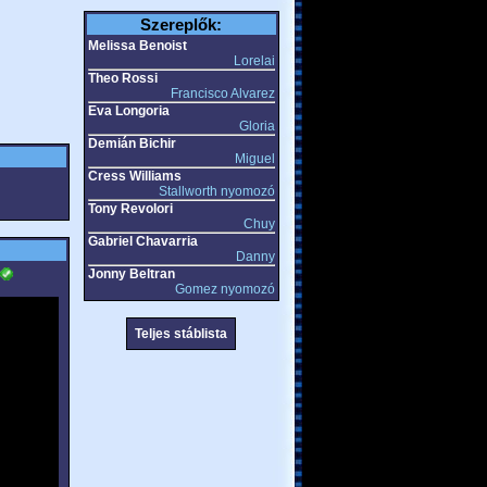
Szereplők:
Melissa Benoist
Lorelai
Theo Rossi
Francisco Alvarez
Eva Longoria
Gloria
Demián Bichir
Miguel
Cress Williams
Stallworth nyomozó
Tony Revolori
Chuy
Gabriel Chavarria
Danny
Jonny Beltran
Gomez nyomozó
Teljes stáblista