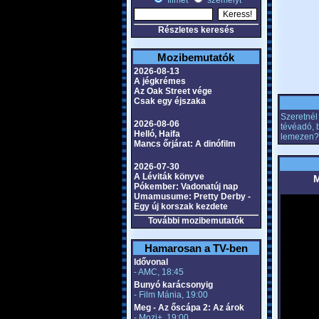
filmet
személyt
Részletes keresés
Mozibemutatók
2026-08-13
A jégkrémes
Az Oak Street vége
Csak egy éjszaka
Szeretnél 
2026-08-06
tévéadó, 
Helló, Haifa
lemezen?
Mancs őrjárat: A dinófilm
2026-07-30
A Léviták könyve
M
Pókember: Vadonatúj nap
Umamusume: Pretty Derby -
Egy új korszak kezdete
További mozibemutatók
Hamarosan a TV-ben
Idővonal
- AMC, 18:45
Bunyó karácsonyig
- Film Mánia, 19:00
Meg - Az őscápa 2: Az árok
- Mozi+, 19:00