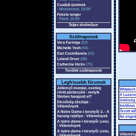
Családi üzelmek
- Moziverzum, 19:00
Fekete tenger
- Film4, 20:00
Teljes tévéműsor
Szülinaposok
Vera Farmiga
(53)
Michelle Yeoh
(64)
Dan Castellaneta
(62)
Leland Orser
(66)
Catherine Hicks
(75)
További szülinaposok
Legfrissebb fórumok
Jellemző mondat, esetleg
Whiplash
rövid párbeszéd - melyik
A Lazaru
filmben hangzott el?
Sötétség
Dicsőség zászlaja -
Insidious
Vélemények
Őrzött id
A Notre Dame-i toronyőr 2. - A
harang rejtélye - Vélemények
Ne enged
A notre-dame-i toronyőr
(1996)
- Vélemények
A notre-dame-i toronyőr
(1998)
Vélemén
- Vélemények