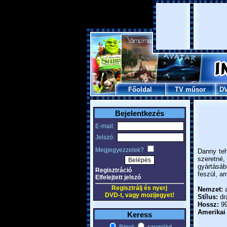
Főoldal
TV műsor
D
Bejelentkezés
E-mail:
Jelszó:
Megjegyezzelek?
Danny teh
szeretné
gyártásáb
Regisztráció
feszül, am
Elfelejtett jelszó
Regisztrálj és nyerj
Nemzet:
a
DVD-t, vagy mozijegyet!
Stílus:
dr
Hossz:
99
Amerikai
Keress