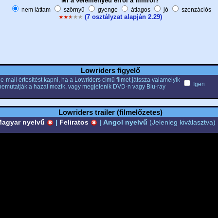
Mi a véleményed erről a filmről?
nem láttam
szörnyű
gyenge
átlagos
jó
szenzációs
(7 osztályzat alapján 2.29)
Lowriders figyelő
e-mail értesítést kapni, ha a Lowriders című filmet játssza valamelyik
Igen
bemutatják a hazai mozik, vagy megjelenik DVD-n vagy Blu-ray
Lowriders trailer (filmelőzetes)
agyar nyelvű
|
Feliratos
|
Angol nyelvű
(Jelenleg kiválasztva)