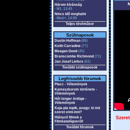
M
Három kívánság
- M1, 13:45
Nincs idő meghalni
- Mozi+, 14:00
Teljes tévéműsor
Szülinaposok
Dustin Hoffman
(89)
Keith Carradine
(77)
Meagan Good
(45)
Branscombe Richmond
(71)
Jan Josef Liefers
(62)
További szülinaposok
Legfrissebb fórumok
Placc - Vélemények
Kamaszkorom története -
Vélemények
Hét tenger ördöge -
Vélemények
Kaja-pia topik, avagy: ki mit
szeret enni-inni?
Hiányzó filmek a
Szeret
Filmkatalógusról!
További fórumok