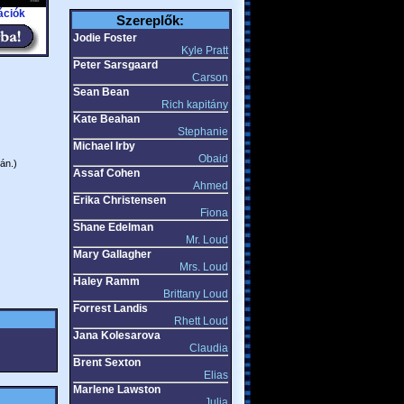
ációk
Szereplők:
Jodie Foster
Kyle Pratt
Peter Sarsgaard
Carson
Sean Bean
Rich kapitány
Kate Beahan
Stephanie
Michael Irby
Obaid
án.)
Assaf Cohen
Ahmed
Erika Christensen
Fiona
Shane Edelman
Mr. Loud
Mary Gallagher
Mrs. Loud
Haley Ramm
Brittany Loud
Forrest Landis
Rhett Loud
Jana Kolesarova
Claudia
Brent Sexton
Elias
Marlene Lawston
Julia