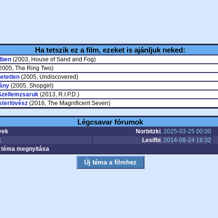
Ha tetszik ez a film, ezeket is ajánljuk neked:
dben
(2003, House of Sand and Fog)
2005, The Ring Two)
etetlen
(2005, Undiscovered)
lány
(2005, Shopgirl)
- Szellemzsaruk
(2013, R.I.P.D.)
sterlövész
(2016, The Magnificent Seven)
Légcsavar fórumok
yek
Norbitzki
, 2025-03-25 00:00
k
Lesifbi
, 2014-08-24 16:32
téma megnyitása