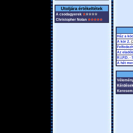
Utoljára értékeltétek
A csodagyerek
Christopher Nolan
Ház a kö
A kör 2.
(
Felfedezh
Az eladó
R.I.P.D. 
A hét me
Vélemén
Kérdése
Keresem 