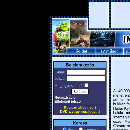
Főoldal
TV műsor
D
Bejelentkezés
E-mail:
Jelszó:
Megjegyezzelek?
A 40.000
menetrend
Regisztráció
amely mi
Elfelejtett jelszó
bukkan fe
Regisztrálj és nyerj
Habár Kyle
DVD-t, vagy mozijegyet!
halála m
személyze
esze. Me
Keress
Carson r