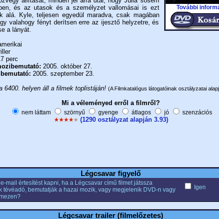
özvegy állítását, minden jel arra utal, hogy Julia sosem
További inform
pen, és az utasok és a személyzet vallomásai is ezt
k alá. Kyle, teljesen egyedül maradva, csak magában
gy valahogy fényt derítsen erre az ijesztő helyzetre, és
 a lányát.
merikai
iller
7 perc
ozibemutató:
2005. október 27.
 bemutató:
2005. szeptember 23.
a 6400. helyen áll a filmek toplistáján!
(A Filmkatalógus látogatóinak osztályzatai alapj
Mi a véleményed erről a filmről?
nem láttam
szörnyű
gyenge
átlagos
jó
szenzációs
(1290 osztályzat alapján 3.93)
Légcsavar figyelő
e-mail értesítést kapni, ha a Légcsavar című filmet játssza
Igen
k tévéadó, bemutatják a hazai mozik, vagy megjelenik DVD-n vagy
emezen?
Légcsavar trailer (filmelőzetes)