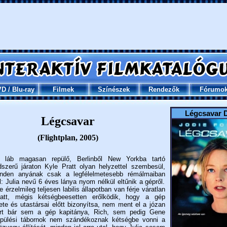
VD
/
Blu-ray
Filmek
Színészek
Rendezők
Fórumo
Légcsavar 
Légcsavar
(Flightplan, 2005)
 láb magasan repülő, Berlinből New Yorkba tartó
szerű járaton Kyle Pratt olyan helyzettel szembesül,
nden anyának csak a legfélelmetesebb rémálmaiban
l: Julia nevű 6 éves lánya nyom nélkül eltűnik a gépről.
 érzelmileg teljesen labilis állapotban van férje váratlan
iatt, mégis kétségbeesetten erőlködik, hogy a gép
te és utastársai előtt bizonyítsa, nem ment el a józan
rt bár sem a gép kapitánya, Rich, sem pedig Gene
epülési tábornok nem szándékoznak kétségbe vonni a