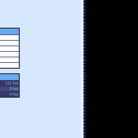
121 hsz
3 hsz
0 hsz