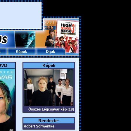
k
Képek
Díjak
DVD
Képek
Összes Légcsavar kép (18)
Rendezte:
Robert Schwentke