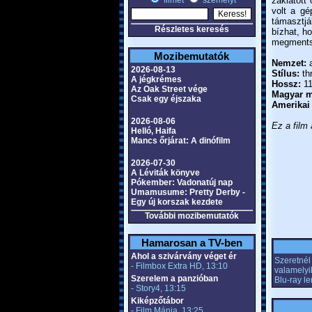
filmet
személyt
zaklatott 
volt a gé
támasztjá
Részletes keresés
bízhat, ho
megmentse
Mozibemutatók
Nemzet:
a
2026-08-13
Stílus:
thr
A jégkrémes
Hossz:
11
Az Oak Street vége
Magyar m
Csak egy éjszaka
Amerikai
2026-08-06
Ez a film 
Helló, Haifa
Mancs őrjárat: A dinófilm
2026-07-30
A Léviták könyve
Pókember: Vadonatúj nap
Umamusume: Pretty Derby -
Egy új korszak kezdete
További mozibemutatók
Hamarosan a TV-ben
Ahol a szivárvány véget ér
Szeretnél 
- Filmbox Extra HD, 13:10
valamelyi
Szerelem a panzióban
Blu-ray l
- Story4, 13:15
Kiképzőtábor
- Film Mánia, 13:25