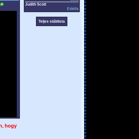
Judith Scott
Estella
Teljes stáblista
n, hogy