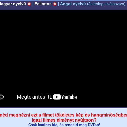
agyar nyelvű
|
Feliratos
|
Angol nyelvű
(Jelenleg kiválasztva)
néd megnézni ezt a filmet tökéletes kép és hangminőségbe
igazi filmes élményt nyújtson?
Csak kattints ide, és rendeld meg DVD-n!