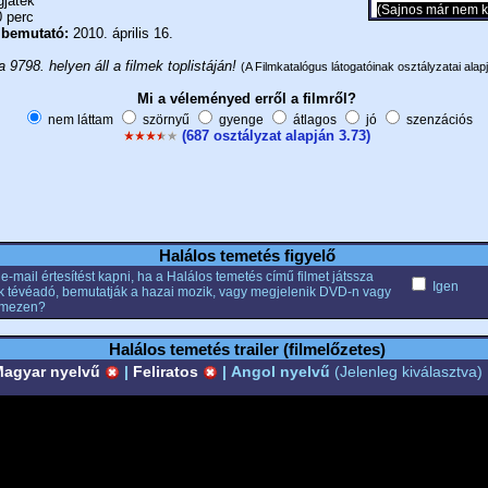
gjáték
(Sajnos már nem k
 perc
 bemutató:
2010. április 16.
a 9798. helyen áll a filmek toplistáján!
(A Filmkatalógus látogatóinak osztályzatai alapj
Mi a véleményed erről a filmről?
nem láttam
szörnyű
gyenge
átlagos
jó
szenzációs
(687 osztályzat alapján 3.73)
Halálos temetés figyelő
e-mail értesítést kapni, ha a Halálos temetés című filmet játssza
Igen
k tévéadó, bemutatják a hazai mozik, vagy megjelenik DVD-n vagy
emezen?
Halálos temetés trailer (filmelőzetes)
agyar nyelvű
|
Feliratos
|
Angol nyelvű
(Jelenleg kiválasztva)