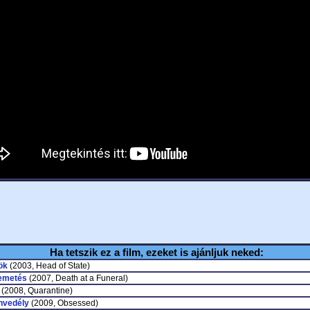
Ha tetszik ez a film, ezeket is ajánljuk neked:
ök
(2003, Head of State)
temetés
(2007, Death at a Funeral)
(2008, Quarantine)
nvedély
(2009, Obsessed)