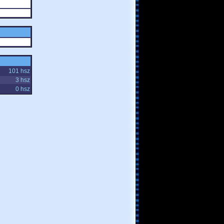
101 hsz
3 hsz
0 hsz