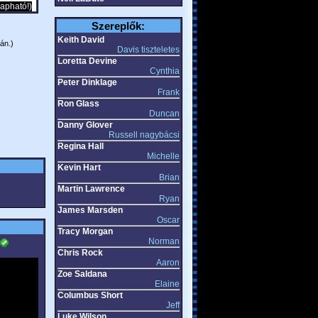
apható!)
Szereplők:
Keith David
án.)
Davis tiszteletes
Loretta Devine
Cynthia
Peter Dinklage
Frank
Ron Glass
Duncan
Danny Glover
Russell nagybácsi
Regina Hall
Michelle
Kevin Hart
Brian
Martin Lawrence
Ryan
James Marsden
Oscar
Tracy Morgan
Norman
Chris Rock
Aaron
Zoe Saldana
Elaine
Columbus Short
Jeff
Luke Wilson