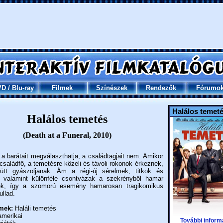
VD
/
Blu-ray
Filmek
Színészek
Rendezők
Fórumo
Halálos temet
Halálos temetés
(Death at a Funeral, 2010)
a barátait megválaszthatja, a családtagjait nem. Amikor
családfő, a temetésre közeli és távoli rokonok érkeznek,
ütt gyászoljanak. Ám a régi-új sérelmek, titkok és
, valamint különféle csontvázak a szekrényből hamar
nek, így a szomorú esemény hamarosan tragikomikus
ullad.
mek:
Haláli temetés
merikai
További inform