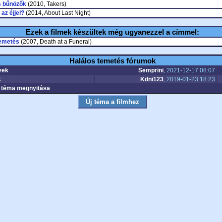
s bűnözők
(2010, Takers)
 az éjjel?
(2014, About Last Night)
Ezek a filmek készültek még ugyanezzel a címmel:
temetés
(2007, Death at a Funeral)
Halálos temetés fórumok
yek
Semprini
, 2021-12-17 08:07
k
Kdni123
, 2019-01-23 18:23
téma megnyitása