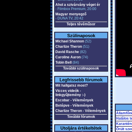
Ahol a szivárvány véget ér
- Filmbox Premium, 20:00
Magyar menyegző
- DUNA TV, 20:42
Teljes tévéműsor
Szülinaposok
Michael Shannon
(52)
Charlize Theron
(51)
David Rasche
(82)
Caroline Aaron
(74)
Tobin Bell
(84)
További szülinaposok
Legfrissebb fórumok
Mit hallgatsz most?
Vicces videók -
linkgyűjtemény :-)
Escobar - Vélemények
Betépve - Vélemények
Charlize Theron - Vélemények
Államfőn
További fórumok
Halálos 
Karantén
Utoljára értékeltétek
Őrült sze