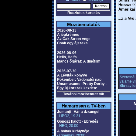
filmet
személyt
Stílus:
ví
Hossz:
90
Amerikai
Részletes keresés
Ez a film 
Mozibemutatók
2026-08-13
A jégkrémes
Az Oak Street vége
Csak egy éjszaka
2026-08-06
Helló, Haifa
Mancs őrjárat: A dinófilm
2026-07-30
A Léviták könyve
Szeretnél 
Pókember: Vadonatúj nap
valamelyi
Umamusume: Pretty Derby -
Blu-ray l
Egy új korszak kezdete
További mozibemutatók
M
Hamarosan a TV-ben
Jumanji - Vár a dzsungel
- HBO2, 19:31
Gonosz halott - Ébredés
- HBO, 20:00
A holtak királynője
- Cinemax, 20:00