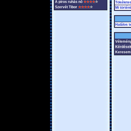
A piros ruhás nő
Tökélete
Szervét Tibor
Mi történt
Halálos 
Vélemén
Kérdése
Keresem 