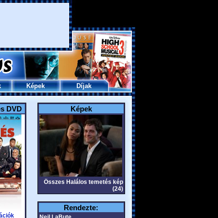
k
Képek
Díjak
és DVD
Képek
Összes Halálos temetés kép
(24)
Rendezte:
ációk
Neil LaBute