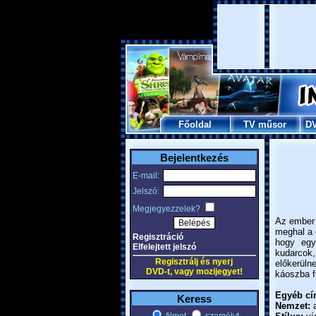
Főoldal
TV műsor
D
Bejelentkezés
E-mail:
Jelszó:
Megjegyezzelek?
Az ember 
meghal a 
Regisztráció
hogy egy
Elfelejtett jelszó
kudarcok
Regisztrálj és nyerj
előkerül
DVD-t, vagy mozijegyet!
káoszba f
Egyéb cí
Keress
Nemzet:
a