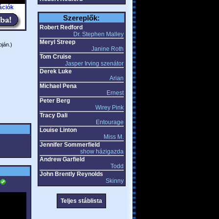
ációk
Szereplők:
Robert Redford
Dr. Stephen Malley
Meryl Streep
pján.)
Janine Roth
Tom Cruise
Jasper Irving szenátor
Derek Luke
Arian
Michael Pena
Ernest
Peter Berg
Wirey Pink
Tracy Dali
Entourage
Louise Linton
Miss M.
Jennifer Sommerfield
show házigazda
Andrew Garfield
Todd
John Brently Reynolds
Skinny
Teljes stáblista