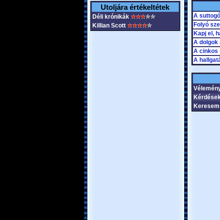
Utoljára értékeltétek
A suttog
Déli krónikák
Folyó szel
Killian Scott
Kapj el, 
A dolgok 
A cinkos
A hallgat
Vélemén
Kérdések
Keresem 