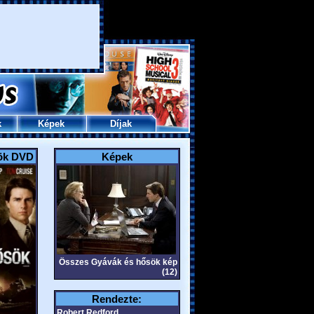
k
Képek
Díjak
ök DVD
Képek
Összes Gyávák és hősök kép
(12)
Rendezte:
Robert Redford