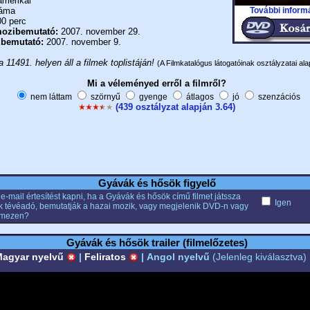
merikai
További inform
áma
0 perc
ozibemutató:
2007. november 29.
 bemutató:
2007. november 9.
a 11491. helyen áll a filmek toplistáján!
(A Filmkatalógus látogatóinak osztályzatai ala
Mi a véleményed erről a filmről?
nem láttam
szörnyű
gyenge
átlagos
jó
szenzációs
(439 osztályzat alapján 3.64)
Gyávák és hősök figyelő
e-mail értesítést kapni, ha a Gyávák és hősök című filmet játssza
Igen
k tévéadó, bemutatják a hazai mozik, vagy megjelenik DVD-n vagy
emezen?
Gyávák és hősök trailer (filmelőzetes)
agyar nyelvű
|
Feliratos
|
Angol nyelvű
(Jelenleg kiválasztva)