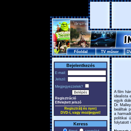
Főoldal
TV műsor
D
Bejelentkezés
E-mail:
Jelszó:
Megjegyezzelek?
A film hár
idealista
Regisztráció
egyik diá
Elfelejtett jelszó
Dr. Malley
Regisztrálj és nyerj
beálltak 
DVD-t, vagy mozijegyet!
a harmadi
politikai
folytatott 
Keress