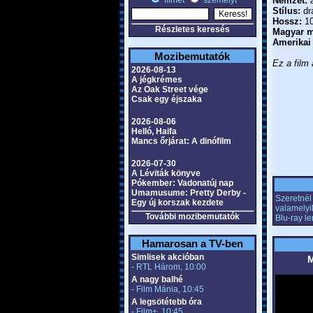
filmet
személyt
Nemzet:
a
Stílus:
dr
Hossz:
10
Részletes keresés
Magyar m
Amerikai
Mozibemutatók
Ez a film 
2026-08-13
A jégkrémes
Az Oak Street vége
Csak egy éjszaka
2026-08-06
Helló, Haifa
Mancs őrjárat: A dinófilm
2026-07-30
A Léviták könyve
Pókember: Vadonatúj nap
Umamusume: Pretty Derby -
Szeretnél 
Egy új korszak kezdete
valamelyi
További mozibemutatók
Blu-ray l
Hamarosan a TV-ben
Simlisek akcióban
M
- RTL Három, 10:00
A nagy balhé
- Film Mánia, 10:45
A legsötétebb óra
- Film+, 10:45