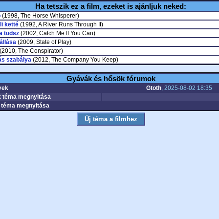
Ha tetszik ez a film, ezeket is ajánljuk neked:
ó
(1998, The Horse Whisperer)
i ketté
(1992, A River Runs Through It)
ha tudsz
(2002, Catch Me If You Can)
állása
(2009, State of Play)
(2010, The Conspirator)
ás szabálya
(2012, The Company You Keep)
Gyávák és hősök fórumok
yek
Gtoth
, 2025-08-02 18:35
 téma megnyitása
téma megnyitása