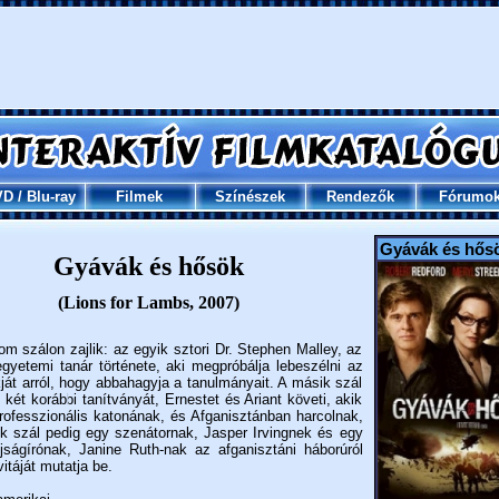
VD
/
Blu-ray
Filmek
Színészek
Rendezők
Fórumo
Gyávák és hős
Gyávák és hősök
(Lions for Lambs, 2007)
om szálon zajlik: az egyik sztori Dr. Stephen Malley, az
 egyetemi tanár története, aki megpróbálja lebeszélni az
kját arról, hogy abbahagyja a tanulmányait. A másik szál
 két korábbi tanítványát, Ernestet és Ariant követi, akik
professzionális katonának, és Afganisztánban harcolnak,
k szál pedig egy szenátornak, Jasper Irvingnek és egy
 újságírónak, Janine Ruth-nak az afganisztáni háborúról
vitáját mutatja be.