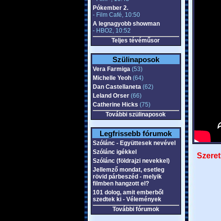
Pókember 2.
- Film Café, 10:50
A legnagyobb showman
- HBO2, 10:52
Teljes tévéműsor
Szülinaposok
Vera Farmiga
(53)
Michelle Yeoh
(64)
Dan Castellaneta
(62)
Leland Orser
(66)
Catherine Hicks
(75)
További szülinaposok
Legfrissebb fórumok
Szólánc - Együttesek nevével
Szólánc igékkel
Szeret
Szólánc (földrajzi nevekkel)
Jellemző mondat, esetleg
rövid párbeszéd - melyik
filmben hangzott el?
101 dolog, amit emberből
szedtek ki - Vélemények
További fórumok