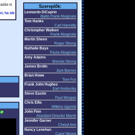
iadás is
Szereplők:
Leonardo DiCaprio
t, ha ide
ifjabb Frank Abagnale
Tom Hanks
Carl Hanratty
Christopher Walken
Frank Abagnale
Martin Sheen
Roger Strong
Nathalie Baye
Paula Abagnale
Amy Adams
Brenda Strong
James Brolin
Jack Barnes
Brian Howe
Tom Fox
Frank John Hughes
Earl Amdursky
Steve Eastin
Paul Morgan
Chris Ellis
Witkins ügynök
John Finn
Assistant Director Marsh
Jennifer Garner
Cheryl Ann
Nancy Lenehan
Carol Strong