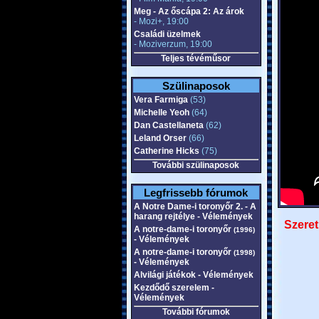
Meg - Az őscápa 2: Az árok
- Mozi+, 19:00
Családi üzelmek
- Moziverzum, 19:00
Teljes tévéműsor
Szülinaposok
Vera Farmiga
(53)
Michelle Yeoh
(64)
Dan Castellaneta
(62)
Leland Orser
(66)
Catherine Hicks
(75)
További szülinaposok
Legfrissebb fórumok
A Notre Dame-i toronyőr 2. - A
harang rejtélye - Vélemények
Szeret
A notre-dame-i toronyőr
(1996)
- Vélemények
A notre-dame-i toronyőr
(1998)
- Vélemények
Alvilági játékok - Vélemények
Kezdődő szerelem -
Vélemények
További fórumok