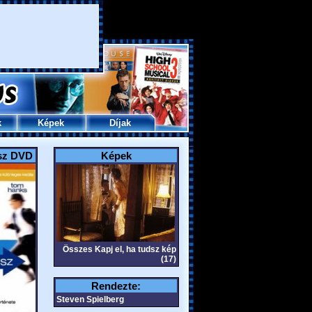
k
Képek
Díjak
dsz DVD
Képek
Összes Kapj el, ha tudsz kép
(17)
Rendezte:
Steven Spielberg