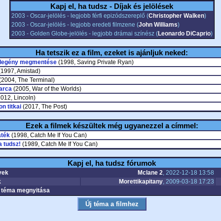
Kapj el, ha tudsz - Díjak és jelölések
2003 - Oscar-jelölés - legjobb férfi epizódszereplő (
Christopher Walken
)
2003 - Oscar-jelölés - legjobb eredeti filmzene (
John Williams
)
2003 - Golden Globe-jelölés - legjobb drámai színész (
Leonardo DiCaprio
)
Ha tetszik ez a film, ezeket is ajánljuk neked:
legény megmentése
(1998, Saving Private Ryan)
1997, Amistad)
(2004, The Terminal)
arca
(2005, War of the Worlds)
012, Lincoln)
n titkai
(2017, The Post)
Ezek a filmek készültek még ugyanezzel a címmel:
áték
(1998, Catch Me If You Can)
a tudsz!
(1989, Catch Me If You Can)
Kapj el, ha tudsz fórumok
yek
Mclane 2
, 2022-12-18 13:58
k
Morettikapitany
, 2009-03-18 17:23
téma megnyitása