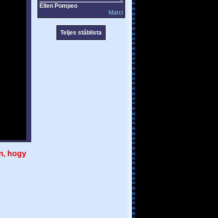
Ellen Pompeo
Marci
Teljes stáblista
n, hogy