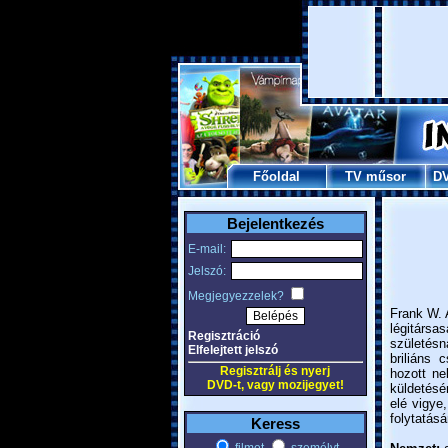
Főoldal
TV műsor
D
Bejelentkezés
E-mail:
Jelszó:
Megjegyezzelek?
Frank W. 
légitárs
Regisztráció
születés
Elfelejtett jelszó
briliáns 
Regisztrálj és nyerj
hozott ne
DVD-t, vagy mozijegyet!
küldetésé
elé vigye
folytatásá
Keress