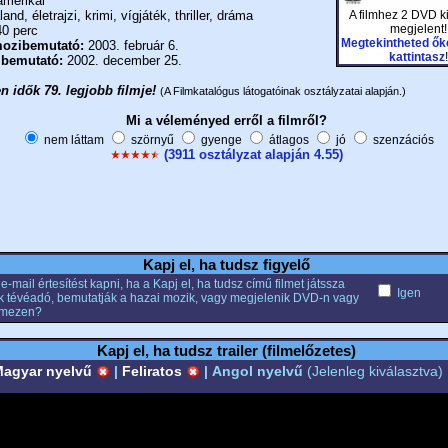
merikai
A filmhez 2 DVD k
and, életrajzi, krimi, vígjáték, thriller, dráma
megjelent!
0 perc
Megtekintheted őke
ozibemutató:
2003. február 6.
kattintasz
!
 bemutató:
2002. december 25.
 idők 79. legjobb filmje!
(A Filmkatalógus látogatóinak osztályzatai alapján.)
Mi a véleményed erről a filmről?
nem láttam
szörnyű
gyenge
átlagos
jó
szenzációs
(3911 osztályzat alapján 4.55)
Kapj el, ha tudsz figyelő
e-mail értesítést kapni, ha a Kapj el, ha tudsz című filmet játssza
Igen
k tévéadó, bemutatják a hazai mozik, vagy megjelenik DVD-n vagy
emezen?
Kapj el, ha tudsz trailer (filmelőzetes)
agyar nyelvű
|
Feliratos
|
Angol nyelvű
(Jelenleg kiválasztva)