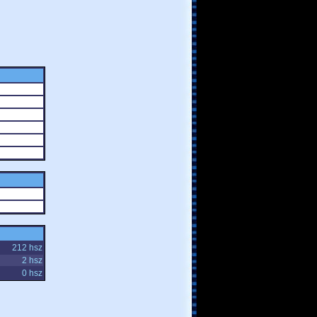
212 hsz
2 hsz
0 hsz