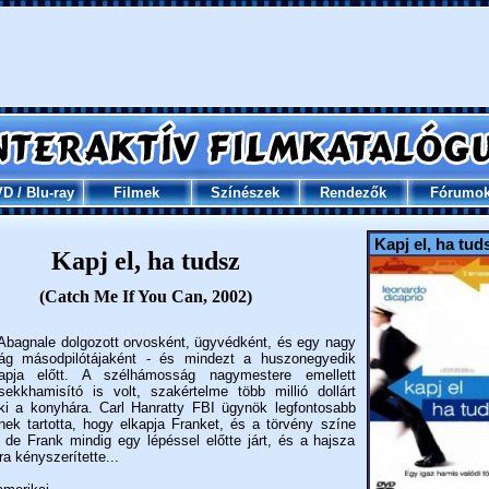
VD
/
Blu-ray
Filmek
Színészek
Rendezők
Fórumo
Kapj el, ha tu
Kapj el, ha tudsz
(Catch Me If You Can, 2002)
Abagnale dolgozott orvosként, ügyvédként, és egy nagy
aság másodpilótájaként - és mindezt a huszonegyedik
napja előtt. A szélhámosság nagymestere emellett
csekkhamisító is volt, szakértelme több millió dollárt
ki a konyhára. Carl Hanratty FBI ügynök legfontosabb
nek tartotta, hogy elkapja Franket, és a törvény színe
, de Frank mindig egy lépéssel előtte járt, és a hajsza
ra kényszerítette...