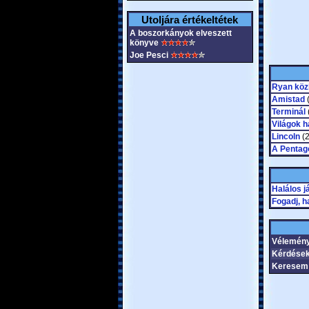
Utoljára értékeltétek
A boszorkányok elveszett
könyve
Joe Pesci
Ryan köz
Amistad
(
Terminál
Világok h
Lincoln
(2
A Pentago
Halálos j
Fogadj, h
Vélemén
Kérdése
Keresem 