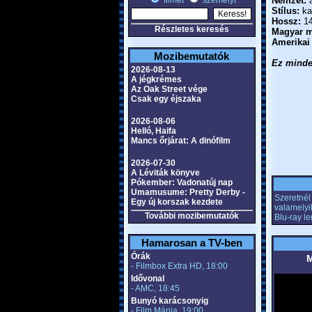
filmet
személyt
Nemzet:
a
Stílus:
kal
Hossz:
14
Részletes keresés
Magyar m
Amerikai
Mozibemutatók
Ez minden
2026-08-13
A jégkrémes
Az Oak Street vége
Csak egy éjszaka
2026-08-06
Helló, Haifa
Mancs őrjárat: A dinófilm
2026-07-30
A Léviták könyve
Pókember: Vadonatúj nap
Umamusume: Pretty Derby -
Szeretnél 
Egy új korszak kezdete
valamelyi
További mozibemutatók
Blu-ray l
Hamarosan a TV-ben
Órák
M
- Filmbox Extra HD, 18:00
Idővonal
- AMC, 18:45
Bunyó karácsonyig
- Film Mánia, 19:00