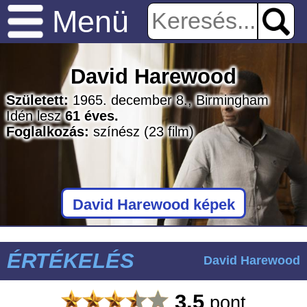
Menü
David Harewood
Született:
1965. december 8., Birmingham
Idén lesz
61 éves.
Foglalkozás:
színész
(23 film)
David Harewood képek
ÉRTÉKELÉS
David Harewood
3.5
pont