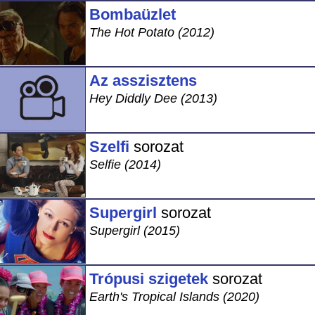
Bombaüzlet
The Hot Potato (2012)
Az asszisztens
Hey Diddly Dee (2013)
Szelfi
sorozat
Selfie (2014)
Supergirl
sorozat
Supergirl (2015)
Trópusi szigetek
sorozat
Earth's Tropical Islands (2020)