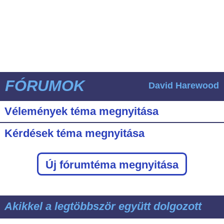
FÓRUMOK
David Harewood
Vélemények téma megnyitása
Kérdések téma megnyitása
Új fórumtéma megnyitása
Akikkel a legtöbbször együtt dolgozott