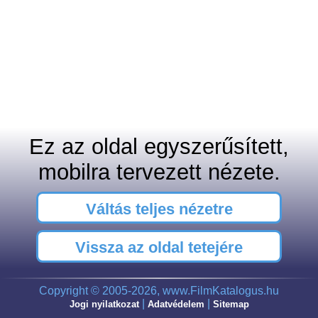
Ez az oldal egyszerűsített,
mobilra tervezett nézete.
Váltás teljes nézetre
Vissza az oldal tetejére
Copyright © 2005-2026, www.FilmKatalogus.hu
|
|
Jogi nyilatkozat
Adatvédelem
Sitemap