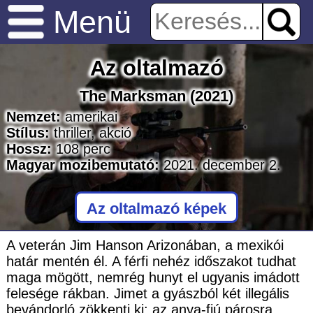
Menü
Az oltalmazó
The Marksman
(2021)
Nemzet:
amerikai
Stílus:
thriller
,
akció
Hossz:
108
perc
Magyar mozibemutató:
2021. december 2.
Az oltalmazó képek
A veterán Jim Hanson Arizonában, a mexikói
határ mentén él. A férfi nehéz időszakot tudhat
maga mögött, nemrég hunyt el ugyanis imádott
felesége rákban. Jimet a gyászból két illegális
bevándorló zökkenti ki: az anya-fiú párosra