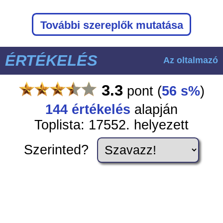
További szereplők mutatása
ÉRTÉKELÉS
Az oltalmazó
3.3
pont
(
56 s%
)
144
értékelés
alapján
Toplista: 17552. helyezett
Szerinted?