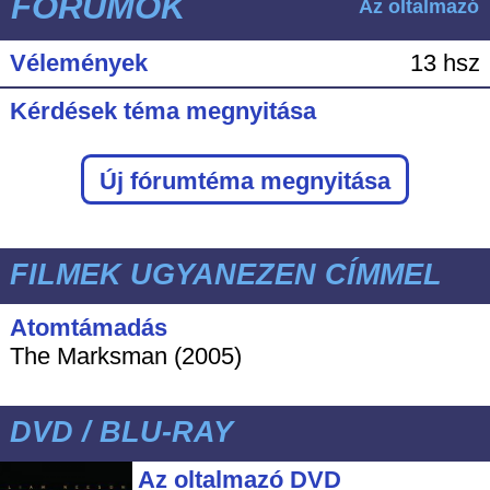
FÓRUMOK
Az oltalmazó
Vélemények
13 hsz
Kérdések téma megnyitása
Új fórumtéma megnyitása
FILMEK UGYANEZEN CÍMMEL
Atomtámadás
The Marksman (2005)
DVD / BLU-RAY
Az oltalmazó DVD