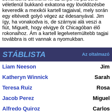
véletlenül bukkanó exkatona egy lövöldözésbe
keveredik a mexikói kartell tagjaival, mely során
egy eltévedt golyó végez az édesanyával. Jim
így, ha vonakodva is, de szárnyai alá veszi a
fiút, Miguelt, hogy elvigye őt Chicagóban élő
rokonaihoz. Ám a kartell legelvetemültebb tagjai
továbbra is ott vannak a nyomukban.
STÁBLISTA
Az oltalmazó
Liam Neeson
Jim
Katheryn Winnick
Sarah
Teresa Ruiz
Rosa
Jacob Perez
Miguel
Alfredo Quiroz
Carlos