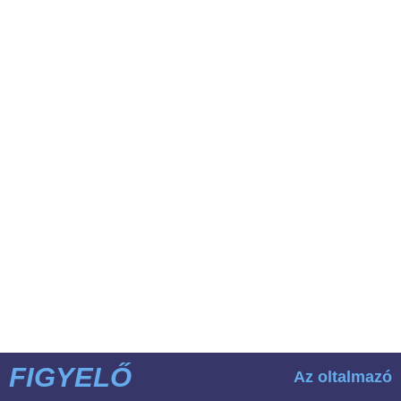
FIGYELŐ
Az oltalmazó