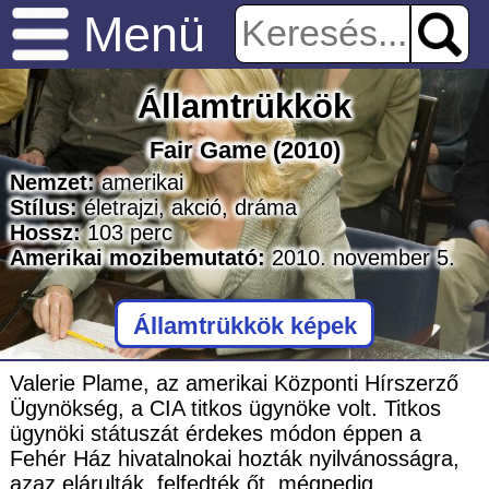
Menü
Államtrükkök
Fair Game
(2010)
Nemzet:
amerikai
Stílus:
életrajzi
,
akció
,
dráma
Hossz:
103
perc
Amerikai mozibemutató:
2010. november 5.
Államtrükkök képek
Valerie Plame, az amerikai Központi Hírszerző
Ügynökség, a CIA titkos ügynöke volt. Titkos
ügynöki státuszát érdekes módon éppen a
Fehér Ház hivatalnokai hozták nyilvánosságra,
azaz elárulták, felfedték őt, mégpedig