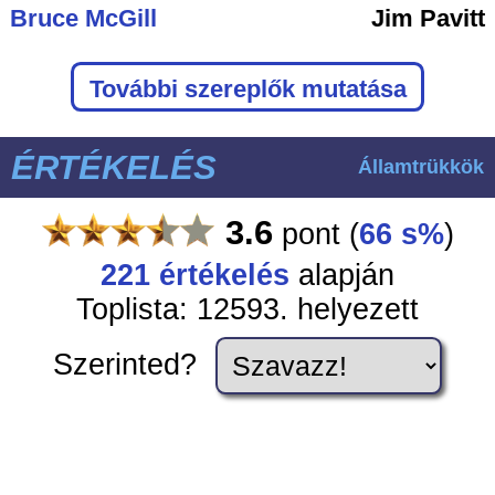
Bruce McGill
Jim Pavitt
További szereplők mutatása
ÉRTÉKELÉS
Államtrükkök
3.6
pont
(
66 s%
)
221
értékelés
alapján
Toplista: 12593. helyezett
Szerinted?