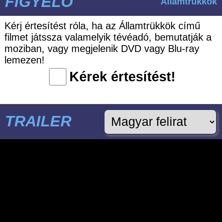
FIGYELŐ
Államtrükkök
Kérj értesítést róla, ha az Államtrükkök című
filmet játssza valamelyik tévéadó, bemutatják a
moziban, vagy megjelenik DVD vagy Blu-ray
lemezen!
Kérek értesítést!
TRAILER