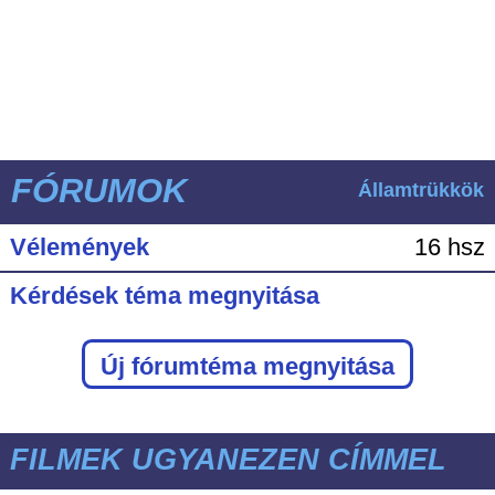
FÓRUMOK
Államtrükkök
Vélemények
16 hsz
Kérdések téma megnyitása
Új fórumtéma megnyitása
FILMEK UGYANEZEN CÍMMEL