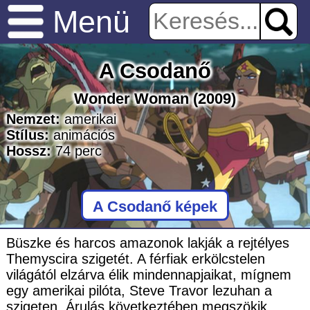
Menü
A Csodanő
Wonder Woman
(2009)
Nemzet:
amerikai
Stílus:
animációs
Hossz:
74
perc
A Csodanő képek
Büszke és harcos amazonok lakják a rejtélyes
Themyscira szigetét. A férfiak erkölcstelen
világától elzárva élik mindennapjaikat, mígnem
egy amerikai pilóta, Steve Travor lezuhan a
szigeten. Árulás következtében megszökik