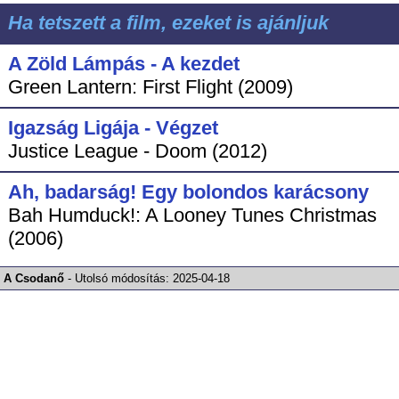
Ha tetszett a film, ezeket is ajánljuk
A Zöld Lámpás - A kezdet
Green Lantern: First Flight (2009)
Igazság Ligája - Végzet
Justice League - Doom (2012)
Ah, badarság! Egy bolondos karácsony
Bah Humduck!: A Looney Tunes Christmas
(2006)
A Csodanő
-
Utolsó módosítás:
2025-04-18