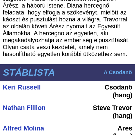
Árész, a háború istene. Diana hercegnő
feladata, hogy elfogja a szökevényt, mielőtt az
káoszt és pusztulást hozna a világra. Travorral
az oldalán követi Árész nyomait az Egyesült
Államokba. A hercegnő az egyetlen, aki
megakadályozhatja az emberiség elpusztítását.
Olyan csata veszi kezdetét, amely nem
hasonlítható egyetlen korábbi ütközethez sem.
STÁBLISTA
A Csodanő
Keri Russell
Csodanő
(hang)
Nathan Fillion
Steve Trevor
(hang)
Alfred Molina
Ares