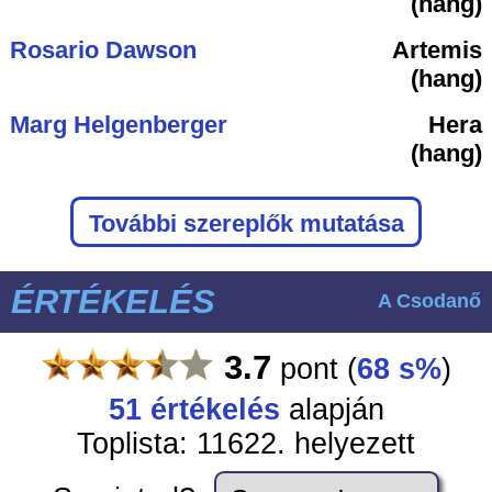
(hang)
Rosario Dawson
Artemis
(hang)
Marg Helgenberger
Hera
(hang)
További szereplők mutatása
ÉRTÉKELÉS
A Csodanő
3.7
pont
(
68 s%
)
51
értékelés
alapján
Toplista: 11622. helyezett