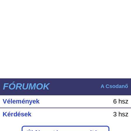
FÓRUMOK
A Csodanő
Vélemények
6 hsz
Kérdések
3 hsz