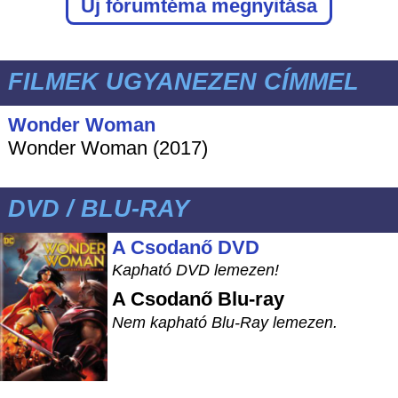
Új fórumtéma megnyitása
FILMEK UGYANEZEN CÍMMEL
Wonder Woman
Wonder Woman (2017)
DVD / BLU-RAY
A Csodanő DVD
Kapható DVD lemezen!
A Csodanő
Blu-ray
Nem kapható Blu-Ray lemezen.