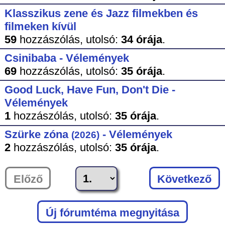
Klasszikus zene és Jazz filmekben és
filmeken kívül
59
hozzászólás,
utolsó:
34 órája
.
Csinibaba - Vélemények
69
hozzászólás,
utolsó:
35 órája
.
Good Luck, Have Fun, Don't Die -
Vélemények
1
hozzászólás,
utolsó:
35 órája
.
Szürke zóna
- Vélemények
(2026)
2
hozzászólás,
utolsó:
35 órája
.
Előző
Következő
Új fórumtéma megnyitása