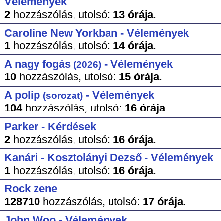
Vélemények
2
hozzászólás,
utolsó:
13 órája
.
Caroline New Yorkban - Vélemények
1
hozzászólás,
utolsó:
14 órája
.
A nagy fogás
- Vélemények
(2026)
10
hozzászólás,
utolsó:
15 órája
.
A polip
- Vélemények
(sorozat)
104
hozzászólás,
utolsó:
16 órája
.
Parker - Kérdések
2
hozzászólás,
utolsó:
16 órája
.
Kanári - Kosztolányi Dezső - Vélemények
1
hozzászólás,
utolsó:
16 órája
.
Rock zene
128710
hozzászólás,
utolsó:
17 órája
.
John Woo - Vélemények