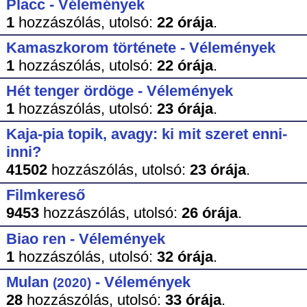
Placc - Vélemények
1
hozzászólás,
utolsó:
22 órája
.
Kamaszkorom története - Vélemények
1
hozzászólás,
utolsó:
22 órája
.
Hét tenger ördöge - Vélemények
1
hozzászólás,
utolsó:
23 órája
.
Kaja-pia topik, avagy: ki mit szeret enni-
inni?
41502
hozzászólás,
utolsó:
23 órája
.
Filmkereső
9453
hozzászólás,
utolsó:
26 órája
.
Biao ren - Vélemények
1
hozzászólás,
utolsó:
32 órája
.
Mulan
- Vélemények
(2020)
28
hozzászólás,
utolsó:
33 órája
.