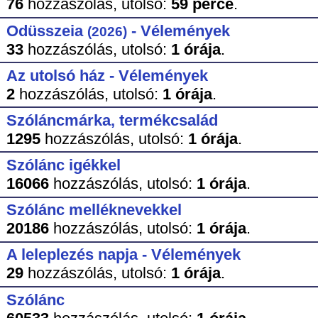
76
hozzászólás,
utolsó:
59 perce
.
Odüsszeia
- Vélemények
(2026)
33
hozzászólás,
utolsó:
1 órája
.
Az utolsó ház - Vélemények
2
hozzászólás,
utolsó:
1 órája
.
Szóláncmárka, termékcsalád
1295
hozzászólás,
utolsó:
1 órája
.
Szólánc igékkel
16066
hozzászólás,
utolsó:
1 órája
.
Szólánc melléknevekkel
20186
hozzászólás,
utolsó:
1 órája
.
A leleplezés napja - Vélemények
29
hozzászólás,
utolsó:
1 órája
.
Szólánc