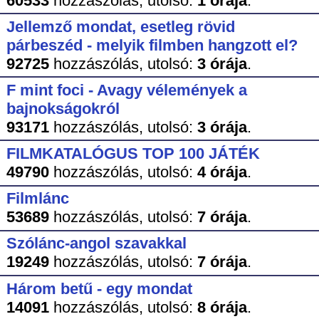
60533
hozzászólás,
utolsó:
1 órája
.
Jellemző mondat, esetleg rövid
párbeszéd - melyik filmben hangzott el?
92725
hozzászólás,
utolsó:
3 órája
.
F mint foci - Avagy vélemények a
bajnokságokról
93171
hozzászólás,
utolsó:
3 órája
.
FILMKATALÓGUS TOP 100 JÁTÉK
49790
hozzászólás,
utolsó:
4 órája
.
Filmlánc
53689
hozzászólás,
utolsó:
7 órája
.
Szólánc-angol szavakkal
19249
hozzászólás,
utolsó:
7 órája
.
Három betű - egy mondat
14091
hozzászólás,
utolsó:
8 órája
.