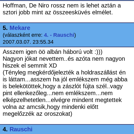
Hoffman, De Niro rossz nem is lehet aztán a
sztori jobb mint az összeesküvés elmélet.
5.
Mekare
(válaszként erre:
4. - Rauschi
)
2007.03.07. 23:55.34
Asszem igen öö albán háború volt :)))
Nagyon jókat nevettem..és azóta nem nagyon
hiszek el semmit XD
(Tényleg megkérdőjelezték a holdraszállást én
is láttam...asszem ha jól emlékszem még abba
is belekötöttek,hogy a zászlót fújta szél..vagy
pint ellenkezőleg...nem emlékszem...nem
elképzelhetetlen...elvégre mindent megtettek
volna az amcsik,hogy mindenki előtt
megelőzzék az oroszokat)
4.
Rauschi