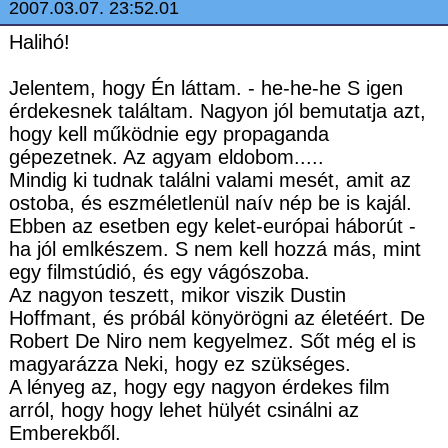
2007.03.07. 23:52.01
Halihó!
Jelentem, hogy Én láttam. - he-he-he S igen
érdekesnek találtam. Nagyon jól bemutatja azt,
hogy kell működnie egy propaganda
gépezetnek. Az agyam eldobom.....
Mindig ki tudnak találni valami mesét, amit az
ostoba, és eszméletlenül naív nép be is kajál.
Ebben az esetben egy kelet-európai háborút -
ha jól emlkészem. S nem kell hozzá más, mint
egy filmstúdió, és egy vágószoba.
Az nagyon teszett, mikor viszik Dustin
Hoffmant, és próbál könyörögni az életéért. De
Robert De Niro nem kegyelmez. Sőt még el is
magyarázza Neki, hogy ez szükséges.
A lényeg az, hogy egy nagyon érdekes film
arról, hogy hogy lehet hülyét csinálni az
Emberekből.