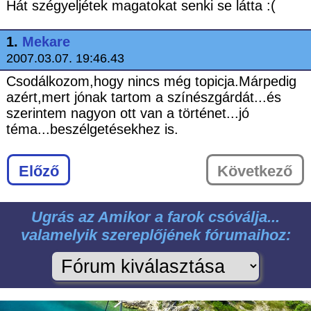
Hát szégyeljétek magatokat senki se látta :(
1.
Mekare
2007.03.07. 19:46.43
Csodálkozom,hogy nincs még topicja.Márpedig
azért,mert jónak tartom a színészgárdát...és
szerintem nagyon ott van a történet...jó
téma...beszélgetésekhez is.
Előző
Következő
Ugrás az Amikor a farok csóválja...
valamelyik szereplőjének fórumaihoz: