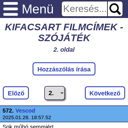
Menü
KIFACSART FILMCÍMEK -
SZÓJÁTÉK
2. oldal
Hozzászólás írása
Előző
Következő
572.
Vescod
2025.01.28. 18:57.52
Sok műhó semmiért