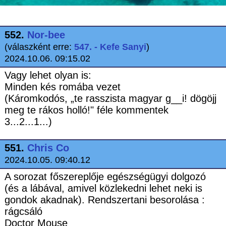
552.
Nor-bee
(válaszként erre:
547. - Kefe Sanyi
)
2024.10.06. 09:15.02
Vagy lehet olyan is:
Minden kés romába vezet
(Káromkodós, „te rasszista magyar g__i! dögöjj
meg te rákos holló!" féle kommentek
3...2...1...)
551.
Chris Co
2024.10.05. 09:40.12
A sorozat főszereplője egészségügyi dolgozó
(és a lábával, amivel közlekedni lehet neki is
gondok akadnak). Rendszertani besorolása :
rágcsáló
Doctor Mouse