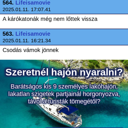
564.
Lifeisamovie
2025.01.11. 17:07.41
A kárókatonák még nem lőttek vissza
563.
Lifeisamovie
2025.01.11. 16:21.34
Csodás vámok jönnek