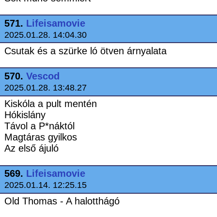
571.
Lifeisamovie
2025.01.28. 14:04.30
Csutak és a szürke ló ötven árnyalata
570.
Vescod
2025.01.28. 13:48.27
Kiskóla a pult mentén
Hókislány
Távol a P*náktól
Magtáras gyilkos
Az első ájuló
569.
Lifeisamovie
2025.01.14. 12:25.15
Old Thomas - A halotthágó