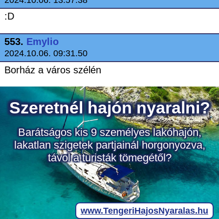
2024.10.06. 13:57.38
:D
553.
Emylio
2024.10.06. 09:31.50
Borház a város szélén