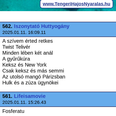
562.
Iszonytató Huttyogány
2025.01.11. 16:09.11
A szívem érted retkes
Twist Telivér
Minden lében két anál
A gyűrűkúra
Keksz és New York
Csak keksz és más semmi
Az utolsó mangó Párizsban
Hulk és a zúza ügynökei
561.
Lifeisamovie
2025.01.11. 15:26.43
Fosferatu