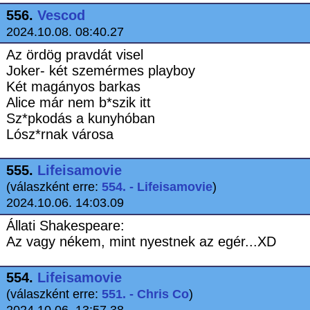
556.
Vescod
2024.10.08. 08:40.27
Az ördög pravdát visel
Joker- két szemérmes playboy
Két magányos barkas
Alice már nem b*szik itt
Sz*pkodás a kunyhóban
Lósz*rnak városa
555.
Lifeisamovie
(válaszként erre:
554. - Lifeisamovie
)
2024.10.06. 14:03.09
Állati Shakespeare:
Az vagy nékem, mint nyestnek az egér...XD
554.
Lifeisamovie
(válaszként erre:
551. - Chris Co
)