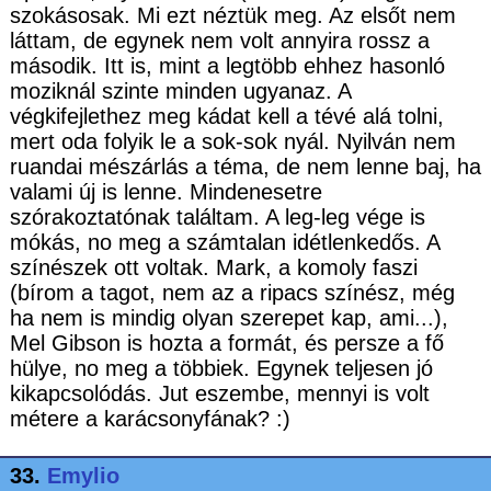
szokásosak. Mi ezt néztük meg. Az elsőt nem
láttam, de egynek nem volt annyira rossz a
második. Itt is, mint a legtöbb ehhez hasonló
moziknál szinte minden ugyanaz. A
végkifejlethez meg kádat kell a tévé alá tolni,
mert oda folyik le a sok-sok nyál. Nyilván nem
ruandai mészárlás a téma, de nem lenne baj, ha
valami új is lenne. Mindenesetre
szórakoztatónak találtam. A leg-leg vége is
mókás, no meg a számtalan idétlenkedős. A
színészek ott voltak. Mark, a komoly faszi
(bírom a tagot, nem az a ripacs színész, még
ha nem is mindig olyan szerepet kap, ami...),
Mel Gibson is hozta a formát, és persze a fő
hülye, no meg a többiek. Egynek teljesen jó
kikapcsolódás. Jut eszembe, mennyi is volt
métere a karácsonyfának? :)
33.
Emylio