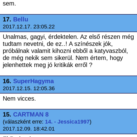
sem.
17.
Bellu
2017.12.17. 23:05.22
Unalmas, gagyi, érdektelen. Az első részen még
tudtam nevetni, de ez..! A színészek jók,
próbálnak valamit kihozni ebből a katyvaszból,
de még nekik sem sikerül. Nem értem, hogy
jelenhettek meg jó kritikák erről ?
16.
SuperHagyma
2017.12.15. 12:05.36
Nem vicces.
15.
CARTMAN 8
(válaszként erre:
14. - Jessica1997
)
2017.12.09. 18:42.01