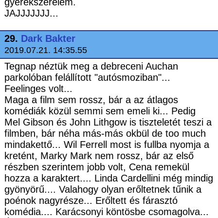
gyerekszerelem.
JAJJJJJJJ...
29.
Dark Bakter
2019.07.21. 14:35.55
Tegnap néztük meg a debreceni Auchan
parkolóban felállított "autósmoziban"...
Feelinges volt...
Maga a film sem rossz, bár a az átlagos
komédiák közül semmi sem emeli ki... Pedig
Mel Gibson és John Lithgow is tiszteletét teszi a
filmben, bár néha más-más okbül de too much
mindakettő... Wil Ferrell most is fullba nyomja a
kretént, Marky Mark nem rossz, bár az első
részben szerintem jobb volt, Cena remekül
hozza a karaktert.... Linda Cardellini még mindig
gyönyörű.... Valahogy olyan erőltetnek tűnik a
poénok nagyrésze... Erőltett és fárasztó
komédia.... Karácsonyi köntösbe csomagolva...