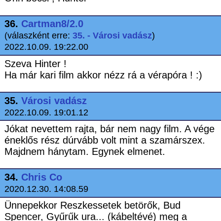
36.
Cartman8/2.0
(válaszként erre:
35. - Városi vadász
)
2022.10.09. 19:22.00
Szeva Hinter !
Ha már kari film akkor nézz rá a vérapóra ! :)
35.
Városi vadász
2022.10.09. 19:01.12
Jókat nevettem rajta, bár nem nagy film. A vége
éneklős rész dúrvább volt mint a szamárszex.
Majdnem hánytam. Egynek elmenet.
34.
Chris Co
2020.12.30. 14:08.59
Ünnepekkor Reszkessetek betörők, Bud
Spencer, Gyűrűk ura... (kábeltévé) meg a