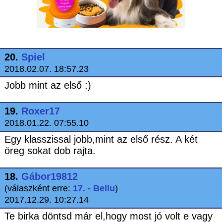
20.
Spiel
2018.02.07. 18:57.23
Jobb mint az első :)
19.
Roxer17
2018.01.22. 07:55.10
Egy klasszissal jobb,mint az első rész. A két
öreg sokat dob rajta.
18.
Gábor19812
(válaszként erre:
17. - Bellu
)
2017.12.29. 10:27.14
Te birka döntsd már el,hogy most jó volt e vagy