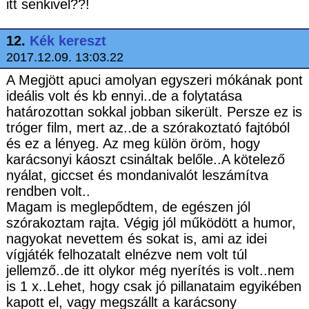
itt senkivel??!
12.
Kék kereszt
2017.12.09. 13:03.22
A Megjött apuci amolyan egyszeri mókának pont
ideális volt és kb ennyi..de a folytatása
határozottan sokkal jobban sikerült. Persze ez is
tróger film, mert az..de a szórakoztató fajtóból
és ez a lényeg. Az meg külön öröm, hogy
karácsonyi káoszt csináltak belőle..A kötelező
nyálat, giccset és mondanivalót leszámítva
rendben volt..
Magam is meglepődtem, de egészen jól
szórakoztam rajta. Végig jól működött a humor,
nagyokat nevettem és sokat is, ami az idei
vígjáték felhozatalt elnézve nem volt túl
jellemző..de itt olykor még nyerítés is volt..nem
is 1 x..Lehet, hogy csak jó pillanataim egyikében
kapott el, vagy megszállt a karácsony