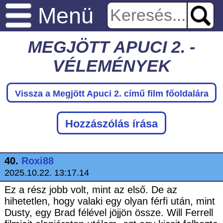
Menü
MEGJÖTT APUCI 2. -
VÉLEMÉNYEK
Vissza a Megjött Apuci 2.
című film főoldalára
Hozzászólás írása
40.
Roxi88
2025.10.22. 13:17.14
Ez a rész jobb volt, mint az első. De az
hihetetlen, hogy valaki egy olyan férfi után, mint
Dusty, egy Brad félével jöjjön össze. Will Ferrell