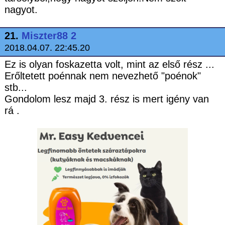
nagyot.
21.
Miszter88 2
2018.04.07. 22:45.20
Ez is olyan foskazetta volt, mint az első rész ...
Erőltetett poénnak nem nevezhető "poénok"
stb...
Gondolom lesz majd 3. rész is mert igény van
rá .