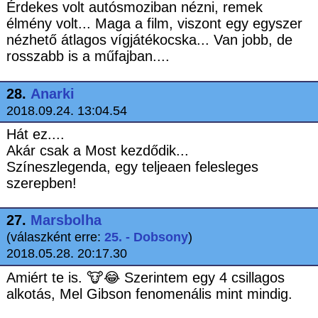
Érdekes volt autósmoziban nézni, remek
élmény volt... Maga a film, viszont egy egyszer
nézhető átlagos vígjátékocska... Van jobb, de
rosszabb is a műfajban....
28.
Anarki
2018.09.24. 13:04.54
Hát ez....
Akár csak a Most kezdődik...
Színeszlegenda, egy teljeaen felesleges
szerepben!
27.
Marsbolha
(válaszként erre:
25. - Dobsony
)
2018.05.28. 20:17.30
Amiért te is. 🐮😂 Szerintem egy 4 csillagos
alkotás, Mel Gibson fenomenális mint mindig.