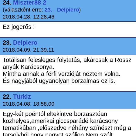
24.
Miszter88 2
(válaszként erre:
23. - Delpiero
)
2018.04.28. 12:28.46
Ez jogerős !
23.
Delpiero
2018.04.09. 21:39.11
Totálisan felesleges folytatás, akárcsak a Rossz
anyák Karácsonya.
Mintha annak a férfi verzióját néztem volna.
És nagyjából ugyanolyan borzalmas ez is.
22.
Türkiz
2018.04.08. 18:58.00
Egy-két poéntól eltekintve borzasztóan
közhelyes,amerikai giccsparádé karácsony
tematikában ,előszedve néhány színészt még a
tarsolyból,hogy nagyot szóljon.Nem szólt