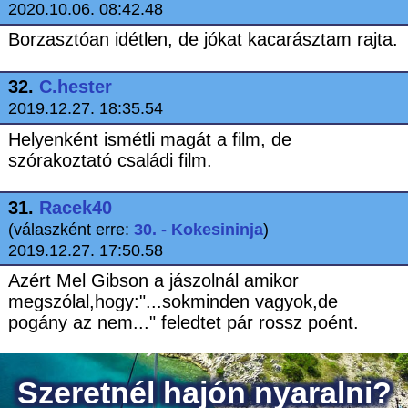
2020.10.06. 08:42.48
Borzasztóan idétlen, de jókat kacarásztam rajta.
32.
C.hester
2019.12.27. 18:35.54
Helyenként ismétli magát a film, de
szórakoztató családi film.
31.
Racek40
(válaszként erre:
30. - Kokesininja
)
2019.12.27. 17:50.58
Azért Mel Gibson a jászolnál amikor
megszólal,hogy:"...sokminden vagyok,de
pogány az nem..." feledtet pár rossz poént.