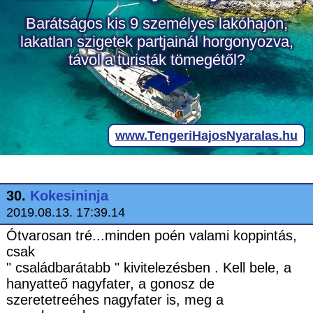
30.
Kokesininja
2019.08.13. 17:39.14
Ótvarosan tré...minden poén valami koppintás,
csak
" családbarátabb " kivitelezésben . Kell bele, a
hanyatteő nagyfater, a gonosz de
szeretetreéhes nagyfater is, meg a