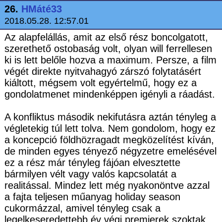
26.
HMáté33
2018.05.28. 12:57.01
Az alapfelállás, amit az első rész boncolgatott,
szerethető ostobaság volt, olyan will ferrellesen
ki is lett belőle hozva a maximum. Persze, a film
végét direkte nyitvahagyó zárszó folytatásért
kiáltott, mégsem volt egyértelmű, hogy ez a
gondolatmenet mindenképpen igényli a ráadást.
A konfliktus második nekifutásra aztán tényleg a
végletekig túl lett tolva. Nem gondolom, hogy ez
a koncepció földhözragadt megközelítést kíván,
de minden egyes tényező négyzetre emelésével
ez a rész már tényleg fájóan elvesztette
bármilyen vélt vagy valós kapcsolatát a
realitással. Mindez lett még nyakonöntve azzal
a fajta teljesen műanyag holiday season
cukormázzal, amivel tényleg csak a
legelkeseredettebb év végi premierek szoktak