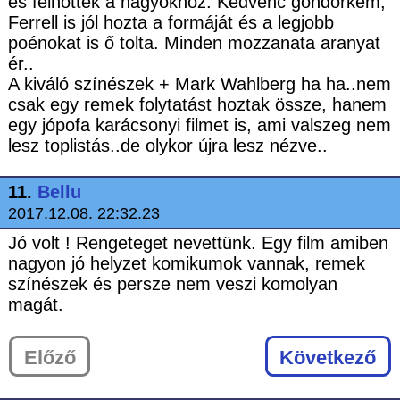
és felnőttek a nagyokhoz. Kedvenc göndörkém,
Ferrell is jól hozta a formáját és a legjobb
poénokat is ő tolta. Minden mozzanata aranyat
ér..
A kiváló színészek + Mark Wahlberg ha ha..nem
csak egy remek folytatást hoztak össze, hanem
egy jópofa karácsonyi filmet is, ami valszeg nem
lesz toplistás..de olykor újra lesz nézve..
11.
Bellu
2017.12.08. 22:32.23
Jó volt ! Rengeteget nevettünk. Egy film amiben
nagyon jó helyzet komikumok vannak, remek
színészek és persze nem veszi komolyan
magát.
Előző
Következő