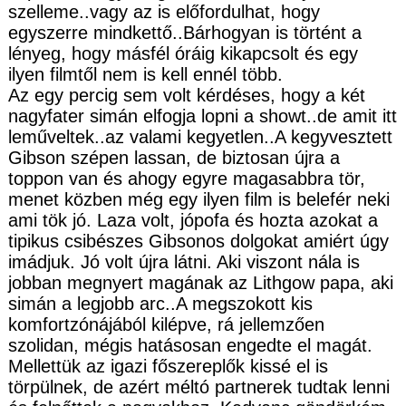
szelleme..vagy az is előfordulhat, hogy
egyszerre mindkettő..Bárhogyan is történt a
lényeg, hogy másfél óráig kikapcsolt és egy
ilyen filmtől nem is kell ennél több.
Az egy percig sem volt kérdéses, hogy a két
nagyfater simán elfogja lopni a showt..de amit itt
leműveltek..az valami kegyetlen..A kegyvesztett
Gibson szépen lassan, de biztosan újra a
toppon van és ahogy egyre magasabbra tör,
menet közben még egy ilyen film is belefér neki
ami tök jó. Laza volt, jópofa és hozta azokat a
tipikus csibészes Gibsonos dolgokat amiért úgy
imádjuk. Jó volt újra látni. Aki viszont nála is
jobban megnyert magának az Lithgow papa, aki
simán a legjobb arc..A megszokott kis
komfortzónájából kilépve, rá jellemzően
szolidan, mégis hatásosan engedte el magát.
Mellettük az igazi főszereplők kissé el is
törpülnek, de azért méltó partnerek tudtak lenni