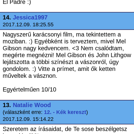
El Padre :)
14.
Jessica1997
2017.12.09. 18:25.55
Nagyszerű karácsonyi film, ma tekintettem a
moziban. :) Egyébként is terveztem, mivel Mel
Gibson nagy kedvencem. <3 Nem csalódtam,
megérte megnézni! Mel Gibson és John Lithgow
lejátszotta a többi színészt a vászonról, úgy
gondolom. :) Vitte a prímet, amit ők ketten
műveltek a vásznon.
Egyértelműen 10/10
13.
Natalie Wood
(válaszként erre:
12. - Kék kereszt
)
2017.12.09. 15:14.22
Szeretem az írásaidat, de Te sose beszélgetsz