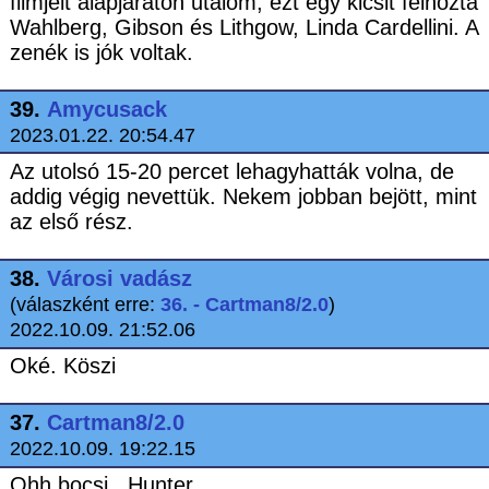
filmjeit alapjáraton utálom, ezt egy kicsit felhozta
Wahlberg, Gibson és Lithgow, Linda Cardellini. A
zenék is jók voltak.
39.
Amycusack
2023.01.22. 20:54.47
Az utolsó 15-20 percet lehagyhatták volna, de
addig végig nevettük. Nekem jobban bejött, mint
az első rész.
38.
Városi vadász
(válaszként erre:
36. - Cartman8/2.0
)
2022.10.09. 21:52.06
Oké. Köszi
37.
Cartman8/2.0
2022.10.09. 19:22.15
Ohh bocsi , Hunter