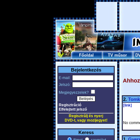
Főoldal
TV műsor
D
Bejelentkezés
E-mail:
Ahhoz,
Jelszó:
Megjegyezzelek?
2.
Tomk
Regisztráció
[link]
Elfelejtett jelszó
Regisztrálj és nyerj
DVD-t, vagy mozijegyet!
No comme
Keress
1.
Gyer