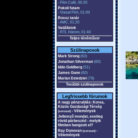
- Film Café, 00:35
Pokoli futam
- Viasat Film, 01:00
Rossz tanár
- AMC, 01:20
Vadállatok
- RTL Három, 01:40
Teljes tévéműsor
Szülinaposok
Mark Strong
(63)
Jonathan Silverman
(60)
Iddo Goldberg
(51)
James Gunn
(60)
Marian Dziedziel
(79)
További szülinaposok
Legfrissebb fórumok
A nagy pénzrablás: Korea,
Közös Gazdasági Térség
- Vélemények
(sorozat)
Jellemző mondat, esetleg
rövid párbeszéd - melyik
filmben hangzott el?
Ray Donovan
-
(sorozat)
Vélemények