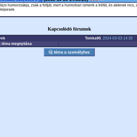
zs humorzsákja, zsák a foltját, mert a humorban ismerik a tréfát, és akiknek nics, 
 képesek.
Kapcsolódó fórumok
yek
Tomka90
, 2024-03-03 14:35
 téma megnyitása