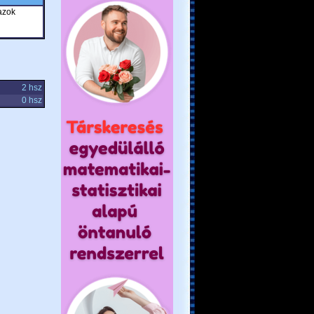
azok
2 hsz
0 hsz