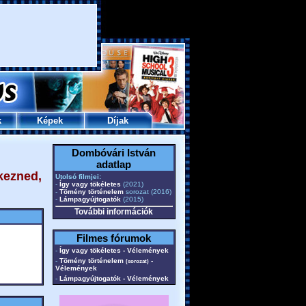
k
Képek
Díjak
Dombóvári István
adatlap
kezned,
Utolsó filmjei:
-
Így vagy tökéletes
(2021)
-
Tömény történelem
sorozat (2016)
-
Lámpagyújtogatók
(2015)
További információk
Filmes fórumok
-
Így vagy tökéletes - Vélemények
-
Tömény történelem
-
(sorozat)
Vélemények
-
Lámpagyújtogatók - Vélemények