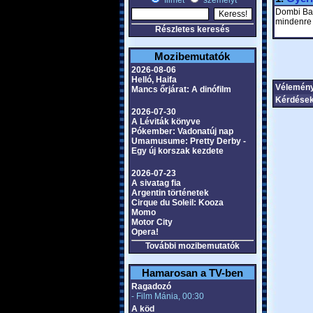
filmet
személyt
Dombi Balá
mindenre
Részletes keresés
Mozibemutatók
2026-08-06
Helló, Haifa
Vélemén
Mancs őrjárat: A dinófilm
Kérdések
2026-07-30
A Léviták könyve
Pókember: Vadonatúj nap
Umamusume: Pretty Derby -
Egy új korszak kezdete
2026-07-23
A sivatag fia
Argentin történetek
Cirque du Soleil: Kooza
Momo
Motor City
Opera!
További mozibemutatók
Hamarosan a TV-ben
Ragadozó
- Film Mánia, 00:30
A köd