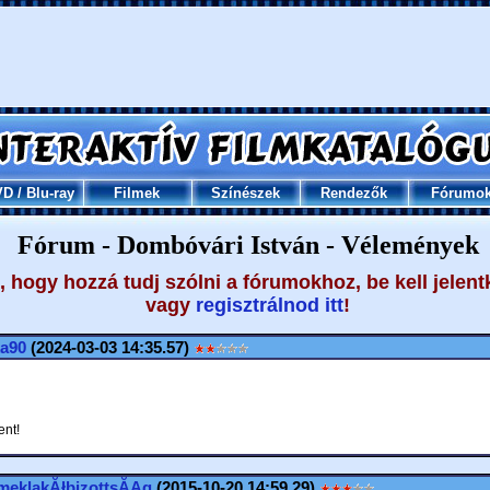
VD
/
Blu-ray
Filmek
Színészek
Rendezők
Fórumo
Fórum - Dombóvári István - Vélemények
 hogy hozzá tudj szólni a fórumokhoz, be kell jelent
vagy
regisztrálnod itt
!
a90
(2024-03-03 14:35.57)
nt!
meklakĂłbizottsĂĄg
(2015-10-20 14:59.29)