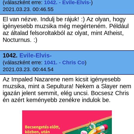
(válaszként erre:
1042. - Evile-Elvis-
)
2021.03.23. 00:46.55
El van nézve. Indulj be rájuk! :) Az olyan, hogy
igényesebb muzsika még megérteném. Például
az általad felsoroltakból az olyat, mint Atheist,
Nocturnus. :)
1042.
Evile-Elvis-
(válaszként erre:
1041. - Chris Co
)
2021.03.23. 00:44.54
Az Impaled Nazarene nem kicsit igényesebb
muzsika, mint a Sepultura! Nekem a Slayer nem
igazán jelent semmit, elég uncsi. Bocsesz Chris
én azért keményebb zenékre indulok be.