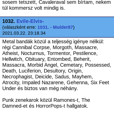
sosem tetszett, Cavaleraval sem bírtam, nekem
túl kommersz volt mindig is.
1032.
Evile-Elvis-
(válaszként erre:
1031. - Mulder87
)
2021.03.22. 23:18.34
Metal bandák közül a teljesség igénye nélkül:
régi Cannibal Corpse, Morgoth, Massacre,
Atheist, Nocturnus, Tormentor, Pestilence,
Hellwitch, Obituary, Entombed, Beherit,
Massacra, Morbid Angel, Cemetary, Possessed,
Death, Luciferion, Desultory, Origin,
Necrophagist, Deicide, Sadus, Mayhem,
Atrocity, Impaled Nazarene, Gehenna, Six Feet
Under és biztos van még néhány.
Punk zenekarok közül Ramones-t, The
Damned-et és HorrorPops-t hallgatok.