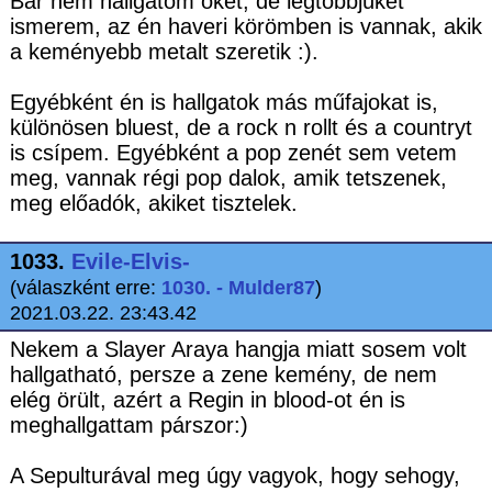
Bár nem hallgatom őket, de legtöbbjüket
ismerem, az én haveri körömben is vannak, akik
a keményebb metalt szeretik :).
Egyébként én is hallgatok más műfajokat is,
különösen bluest, de a rock n rollt és a countryt
is csípem. Egyébként a pop zenét sem vetem
meg, vannak régi pop dalok, amik tetszenek,
meg előadók, akiket tisztelek.
1033.
Evile-Elvis-
(válaszként erre:
1030. - Mulder87
)
2021.03.22. 23:43.42
Nekem a Slayer Araya hangja miatt sosem volt
hallgatható, persze a zene kemény, de nem
elég örült, azért a Regin in blood-ot én is
meghallgattam párszor:)
A Sepulturával meg úgy vagyok, hogy sehogy,