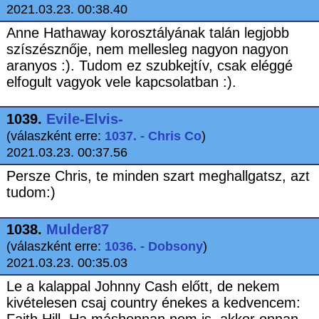
2021.03.23. 00:38.40
Anne Hathaway korosztályának talán legjobb
szíszésznője, nem mellesleg nagyon nagyon
aranyos :). Tudom ez szubkejtív, csak eléggé
elfogult vagyok vele kapcsolatban :).
1039.
Evile-Elvis-
(válaszként erre:
1037. - Chris Co
)
2021.03.23. 00:37.56
Persze Chris, te minden szart meghallgatsz, azt
tudom:)
1038.
Mulder87
(válaszként erre:
1036. - Dobsony
)
2021.03.23. 00:35.03
Le a kalappal Johnny Cash előtt, de nekem
kivételesen csaj country énekes a kedvencem: