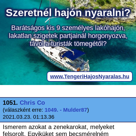
1051.
Chris Co
(válaszként erre:
1049. - Mulder87
)
2021.03.23. 01:13.36
Ismerem azokat a zenekarokat, melyeket
felsorolt. Egyiküket sem becsmérelném