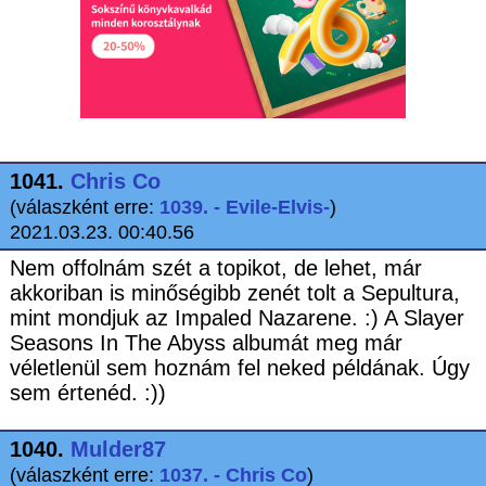
1041.
Chris Co
(válaszként erre:
1039. - Evile-Elvis-
)
2021.03.23. 00:40.56
Nem offolnám szét a topikot, de lehet, már
akkoriban is minőségibb zenét tolt a Sepultura,
mint mondjuk az Impaled Nazarene. :) A Slayer
Seasons In The Abyss albumát meg már
véletlenül sem hoznám fel neked példának. Úgy
sem értenéd. :))
1040.
Mulder87
(válaszként erre:
1037. - Chris Co
)