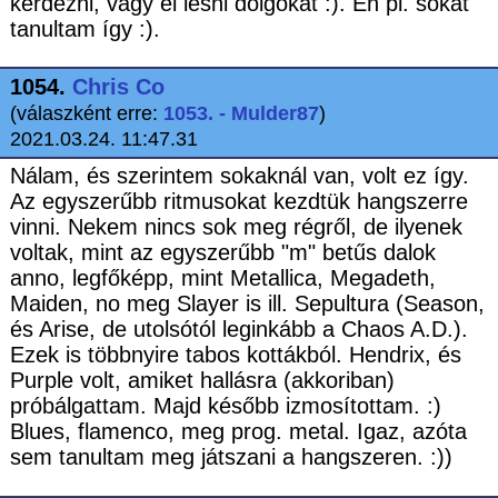
kérdezni, vagy el lesni dolgokat :). Én pl. sokat
tanultam így :).
1054.
Chris Co
(válaszként erre:
1053. - Mulder87
)
2021.03.24. 11:47.31
Nálam, és szerintem sokaknál van, volt ez így.
Az egyszerűbb ritmusokat kezdtük hangszerre
vinni. Nekem nincs sok meg régről, de ilyenek
voltak, mint az egyszerűbb "m" betűs dalok
anno, legfőképp, mint Metallica, Megadeth,
Maiden, no meg Slayer is ill. Sepultura (Season,
és Arise, de utolsótól leginkább a Chaos A.D.).
Ezek is többnyire tabos kottákból. Hendrix, és
Purple volt, amiket hallásra (akkoriban)
próbálgattam. Majd később izmosítottam. :)
Blues, flamenco, meg prog. metal. Igaz, azóta
sem tanultam meg játszani a hangszeren. :))