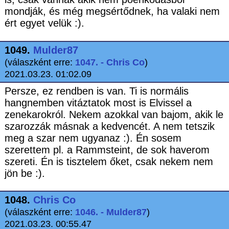
mondják, és még megsértődnek, ha valaki nem
ért egyet velük :).
1049.
Mulder87
(válaszként erre:
1047. - Chris Co
)
2021.03.23. 01:02.09
Persze, ez rendben is van. Ti is normális
hangnemben vitáztatok most is Elvissel a
zenekarokról. Nekem azokkal van bajom, akik le
szarozzák másnak a kedvencét. A nem tetszik
meg a szar nem ugyanaz :). Én sosem
szerettem pl. a Rammsteint, de sok haverom
szereti. Én is tisztelem őket, csak nekem nem
jön be :).
1048.
Chris Co
(válaszként erre:
1046. - Mulder87
)
2021.03.23. 00:55.47