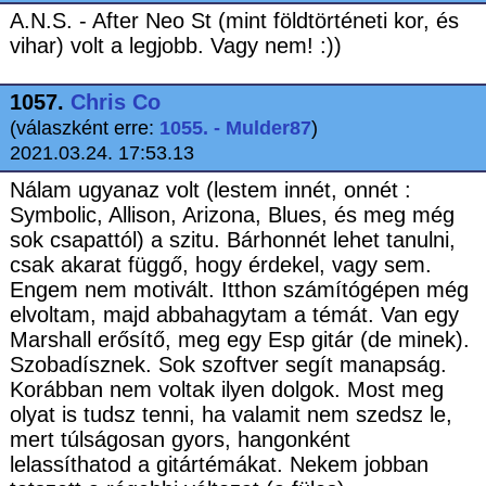
A.N.S. - After Neo St (mint földtörténeti kor, és
vihar) volt a legjobb. Vagy nem! :))
1057.
Chris Co
(válaszként erre:
1055. - Mulder87
)
2021.03.24. 17:53.13
Nálam ugyanaz volt (lestem innét, onnét :
Symbolic, Allison, Arizona, Blues, és meg még
sok csapattól) a szitu. Bárhonnét lehet tanulni,
csak akarat függő, hogy érdekel, vagy sem.
Engem nem motivált. Itthon számítógépen még
elvoltam, majd abbahagytam a témát. Van egy
Marshall erősítő, meg egy Esp gitár (de minek).
Szobadísznek. Sok szoftver segít manapság.
Korábban nem voltak ilyen dolgok. Most meg
olyat is tudsz tenni, ha valamit nem szedsz le,
mert túlságosan gyors, hangonként
lelassíthatod a gitártémákat. Nekem jobban