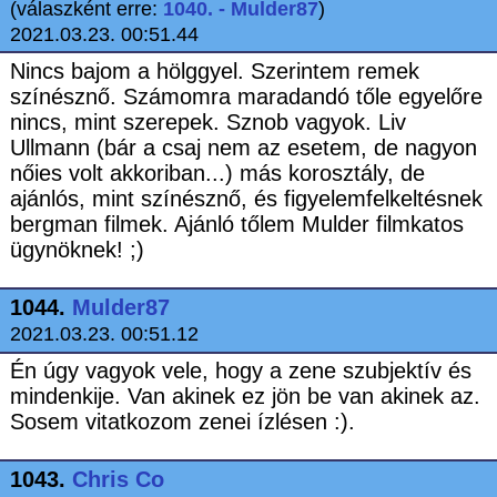
(válaszként erre:
1040. - Mulder87
)
2021.03.23. 00:51.44
Nincs bajom a hölggyel. Szerintem remek
színésznő. Számomra maradandó tőle egyelőre
nincs, mint szerepek. Sznob vagyok. Liv
Ullmann (bár a csaj nem az esetem, de nagyon
nőies volt akkoriban...) más korosztály, de
ajánlós, mint színésznő, és figyelemfelkeltésnek
bergman filmek. Ajánló tőlem Mulder filmkatos
ügynöknek! ;)
1044.
Mulder87
2021.03.23. 00:51.12
Én úgy vagyok vele, hogy a zene szubjektív és
mindenkije. Van akinek ez jön be van akinek az.
Sosem vitatkozom zenei ízlésen :).
1043.
Chris Co