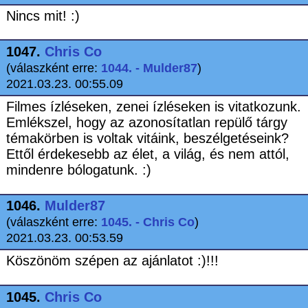
Nincs mit! :)
1047.
Chris Co
(válaszként erre:
1044. - Mulder87
)
2021.03.23. 00:55.09
Filmes ízléseken, zenei ízléseken is vitatkozunk.
Emlékszel, hogy az azonosítatlan repülő tárgy
témakörben is voltak vitáink, beszélgetéseink?
Ettől érdekesebb az élet, a világ, és nem attól,
mindenre bólogatunk. :)
1046.
Mulder87
(válaszként erre:
1045. - Chris Co
)
2021.03.23. 00:53.59
Köszönöm szépen az ajánlatot :)!!!
1045.
Chris Co