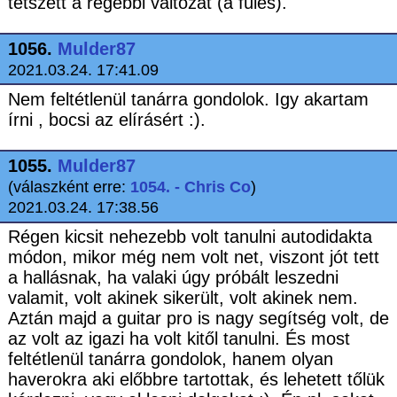
tetszett a régebbi változat (a füles).
1056.
Mulder87
2021.03.24. 17:41.09
Nem feltétlenül tanárra gondolok. Igy akartam
írni , bocsi az elírásért :).
1055.
Mulder87
(válaszként erre:
1054. - Chris Co
)
2021.03.24. 17:38.56
Régen kicsit nehezebb volt tanulni autodidakta
módon, mikor még nem volt net, viszont jót tett
a hallásnak, ha valaki úgy próbált leszedni
valamit, volt akinek sikerült, volt akinek nem.
Aztán majd a guitar pro is nagy segítség volt, de
az volt az igazi ha volt kitől tanulni. És most
feltétlenül tanárra gondolok, hanem olyan
haverokra aki előbbre tartottak, és lehetett tőlük