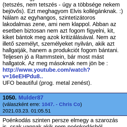
(tetszés, nem tetszés - úgy a többsége nekem
bejövős). Ezt meghagyom Elvis kollégánknak. :)
Nálam az egyhangos, szintetizátoros
lakodalmas zene, ami nem klappol. Abban az
esetben biztosan nem azt fogom figyelni, kit,
kiket bántok meg azok kritizálásával. Nem az
illető személyt, személyeket nyilván, akik azt
hallgatják, hanem a produkciót fogom bántani.
Teljesen jó a Rammstein, bár most mást
hallgatok. Az meg másoknak nem jön be :
http://www.youtube.com/watch?
v=16eEHPdu8..
UFO beautiful (prog. metal zenést).
1050.
Mulder87
(válaszként erre:
1047. - Chris Co
)
2021.03.23. 01:05.51
Poénkodás szinten persze elmegy a szarozás
is, csak vannak akik nem poénkodásból