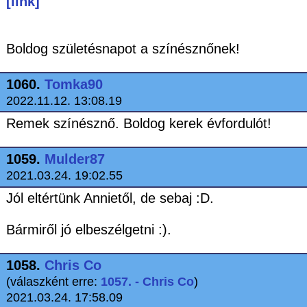
[link]
Boldog születésnapot a színésznőnek!
1060.
Tomka90
2022.11.12. 13:08.19
Remek színésznő. Boldog kerek évfordulót!
1059.
Mulder87
2021.03.24. 19:02.55
Jól eltértünk Annietől, de sebaj :D.
Bármiről jó elbeszélgetni :).
1058.
Chris Co
(válaszként erre:
1057. - Chris Co
)
2021.03.24. 17:58.09