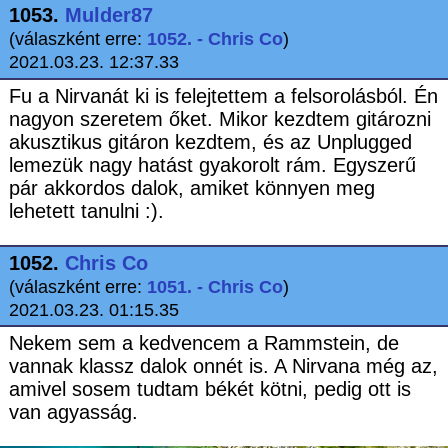
1053.
Mulder87
(válaszként erre:
1052. - Chris Co
)
2021.03.23. 12:37.33
Fu a Nirvanát ki is felejtettem a felsorolásból. Én
nagyon szeretem őket. Mikor kezdtem gitározni
akusztikus gitáron kezdtem, és az Unplugged
lemezük nagy hatást gyakorolt rám. Egyszerű
pár akkordos dalok, amiket könnyen meg
lehetett tanulni :).
1052.
Chris Co
(válaszként erre:
1051. - Chris Co
)
2021.03.23. 01:15.35
Nekem sem a kedvencem a Rammstein, de
vannak klassz dalok onnét is. A Nirvana még az,
amivel sosem tudtam békét kötni, pedig ott is
van agyasság.