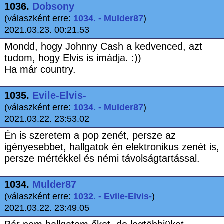
1036.
Dobsony
(válaszként erre:
1034. - Mulder87
)
2021.03.23. 00:21.53
Mondd, hogy Johnny Cash a kedvenced, azt
tudom, hogy Elvis is imádja. :))
Ha már country.
1035.
Evile-Elvis-
(válaszként erre:
1034. - Mulder87
)
2021.03.22. 23:53.02
Én is szeretem a pop zenét, persze az
igényesebbet, hallgatok én elektronikus zenét is,
persze mértékkel és némi távolságtartással.
1034.
Mulder87
(válaszként erre:
1032. - Evile-Elvis-
)
2021.03.22. 23:49.05