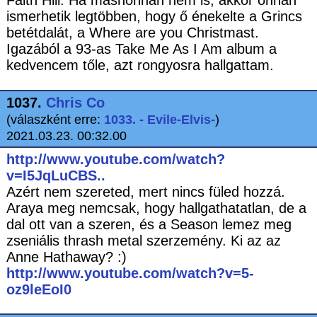
Faith Hill. Ha máshonnan nem is, akkor onnan
ismerhetik legtöbben, hogy ő énekelte a Grincs
betétdalát, a Where are you Christmast.
Igazából a 93-as Take Me As I Am album a
kedvencem tőle, azt rongyosra hallgattam.
1037.
Chris Co
(válaszként erre:
1033. - Evile-Elvis-
)
2021.03.23. 00:32.00
http://www.youtube.com/watch?
v=I5JqLuCBS..
Azért nem szereted, mert nincs füled hozzá.
Araya meg nemcsak, hogy hallgathatatlan, de a
dal ott van a szeren, és a Season lemez meg
zseniális thrash metal szerzemény. Ki az az
Anne Hathaway? :)
http://www.youtube.com/watch?v=5-
oz9leEoI0