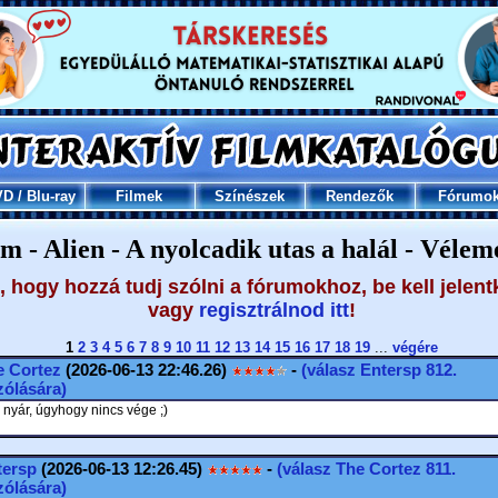
VD
/
Blu-ray
Filmek
Színészek
Rendezők
Fórumo
m - Alien - A nyolcadik utas a halál - Véle
 hogy hozzá tudj szólni a fórumokhoz, be kell jelent
vagy
regisztrálnod itt
!
1
2
3
4
5
6
7
8
9
10
11
12
13
14
15
16
17
18
19
...
végére
e Cortez
(2026-06-13 22:46.26)
-
(válasz
Entersp
812.
ólására)
 nyár, úgyhogy nincs vége ;)
tersp
(2026-06-13 12:26.45)
-
(válasz
The Cortez
811.
ólására)