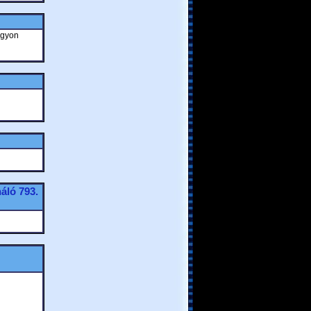
agyon
náló
793.