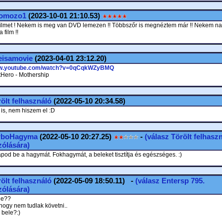
omozo1
(2023-10-01 21:10.53)
filmet ! Nekem is meg van DVD lemezen !! Többszőr is megnéztem már !! Nekem n
a film !!
eisamovie
(2023-04-01 23:12.20)
ww.youtube.com/watch?v=0qCqkWZyBMQ
Hero - Mothership
ölt felhasználó
(2022-05-10 20:34.58)
 is, nem hiszem el :D
rboHagyma
(2022-05-10 20:27.25)
-
(válasz
Törölt felhasz
ólására)
apod be a hagymát. Fokhagymát, a beleket tisztítja és egészséges. :)
ölt felhasználó
(2022-05-09 18:50.11) -
(válasz
Entersp
795.
ólására)
le??
hogy nem tudlak követni..
 bele?:)