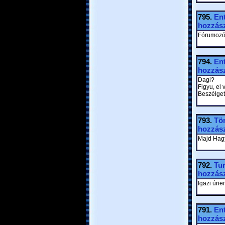
795.
En
hozzász
Fórumozók
794.
En
hozzász
Dagi?
Figyu, el 
Beszélget
793.
Tör
hozzász
Majd Hagym
792.
Tu
hozzász
Igazi úrie
791.
En
hozzász