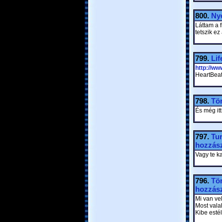
800.
Ny
Láttam a 
tetszik ez 
799.
Lif
http://w
HeartBeat
798.
Tör
És még itt
797.
Tu
hozzász
Vagy te k
796.
Tör
hozzász
Mi van ve
Most vala
Kibe estél