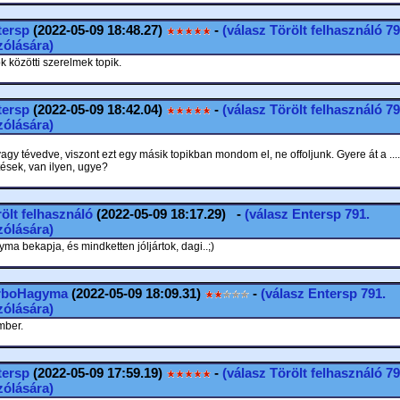
tersp
(2022-05-09 18:48.27)
-
(válasz
Törölt felhasználó
79
ólására)
 közötti szerelmek topik.
tersp
(2022-05-09 18:42.04)
-
(válasz
Törölt felhasználó
79
ólására)
vagy tévedve, viszont ezt egy másik topikban mondom el, ne offoljunk. Gyere át a ....
ések, van ilyen, ugye?
ölt felhasználó
(2022-05-09 18:17.29) -
(válasz
Entersp
791.
ólására)
a bekapja, és mindketten jóljártok, dagi..;)
rboHagyma
(2022-05-09 18:09.31)
-
(válasz
Entersp
791.
ólására)
mber.
tersp
(2022-05-09 17:59.19)
-
(válasz
Törölt felhasználó
79
ólására)