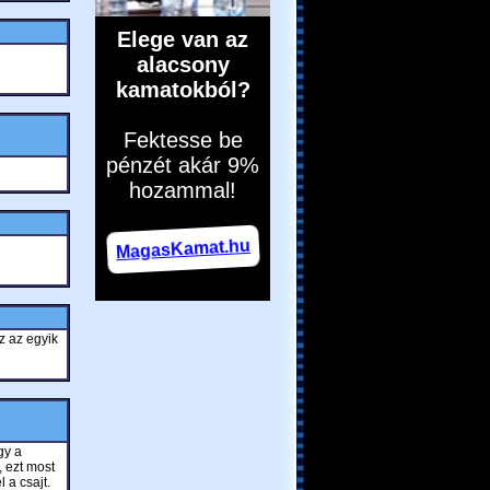
z az egyik
gy a
, ezt most
 a csajt.