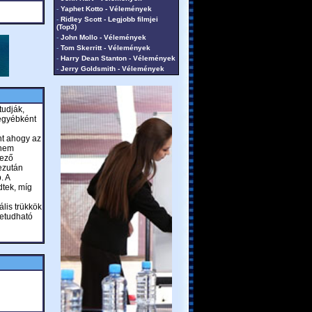
-
Yaphet Kotto - Vélemények
-
Ridley Scott - Legjobb filmjei
(Top3)
-
John Mollo - Vélemények
-
Tom Skerritt - Vélemények
-
Harry Dean Stanton - Vélemények
-
Jerry Goldsmith - Vélemények
tudják,
 egyébként
nt ahogy az
 nem
dező
ezután
. A
dtek, míg
lis trükkök
betudható