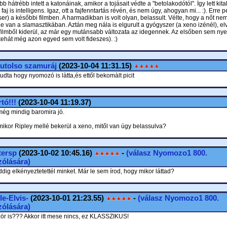
ább hátrébb intett a katonáinak, amikor a tojásait védte a "betolakodótól". Így lett kit
faj is intelligens. Igaz, ott a fajfenntartás révén, és nem úgy, ahogyan mi... :). Erre 
er) a későbbi filmben. A harmadikban is volt olyan, belassult. Vélte, hogy a nőt nem
e van a slamasztikában. Aztán meg nála is elgurult a gyógyszer (a xeno izénél), elv
 filmből kiderül, az már egy mutánsabb változata az idegennek. Az elsőben sem nyel
tehát még azon egyed sem volt fideszes). :)
utolso szamuráj
(2023-10-04 11:31.15)
dta hogy nyomozó is làtta,és ettől bekomàlt picit
tó!!!
(2023-10-04 11:19.37)
 még mindig baromira jó.
mikor Ripley mellé bekerül a xeno, mitől van úgy belassulva?
tersp
(2023-10-02 10:45.16)
-
(válasz
Nyomozo1
800.
ólására)
dig elkényeztetettél minket. Már le sem írod, hogy mikor láttad?
le-Elvis-
(2023-10-01 21:23.55)
-
(válasz
Nyomozo1
800.
ólására)
ör is??? Akkor itt mese nincs, ez KLASSZIKUS!