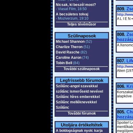
Nicsak, ki beszél most?
809.
Zs
- Viasat Film, 18:50
A becsületes tolvaj
http://w
- Moziverzum, 19:10
A L I E N 
Teljes tévéműsor
808.
Zs
Szülinaposok
hozzász
Michael Shannon
(52)
A Xenomor
Charlize Theron
(51)
David Rasche
(82)
Caroline Aaron
(74)
807.
Lif
Tobin Bell
(84)
http://w
További szülinaposok
Alien [19
Legfrissebb fórumok
806.
Kr
Szólánc-angol szavakkal
szólánc ismerőseid nevével
Korszakalo
alapköve a
Szólánc híres emberekkel
Szólánc melléknevekkel
Szólánc
805.
Ch
További fórumok
hozzász
Spoiler! L
Utoljára értékeltétek
mentőkabin
A boldogságnak nyolc karja
megöljem, 