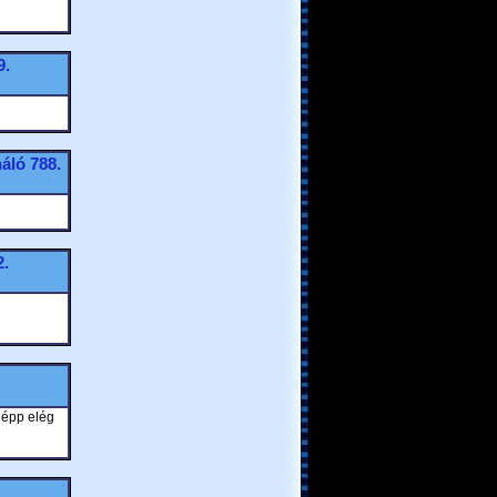
9.
náló
788.
.
 épp elég