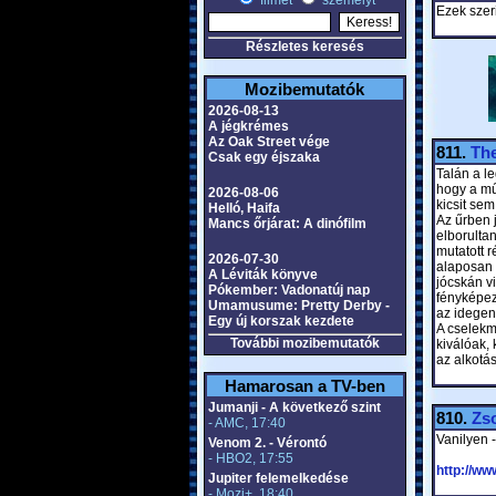
filmet
személyt
Ezek szer
Részletes keresés
Mozibemutatók
2026-08-13
A jégkrémes
Az Oak Street vége
811.
The
Csak egy éjszaka
Talán a le
hogy a mű 
2026-08-06
kicsit se
Helló, Haifa
Az űrben j
Mancs őrjárat: A dinófilm
elborulta
mutatott r
2026-07-30
alaposan 
A Léviták könyve
jócskán v
Pókember: Vadonatúj nap
fényképezé
Umamusume: Pretty Derby -
az idegen 
Egy új korszak kezdete
A cselekm
További mozibemutatók
kiválóak, 
az alkotá
Hamarosan a TV-ben
Jumanji - A következő szint
810.
Zs
- AMC, 17:40
Vanilyen -
Venom 2. - Vérontó
- HBO2, 17:55
http://w
Jupiter felemelkedése
- Mozi+, 18:40