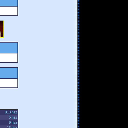
813 hsz
5 hsz
9 hsz
13 hsz