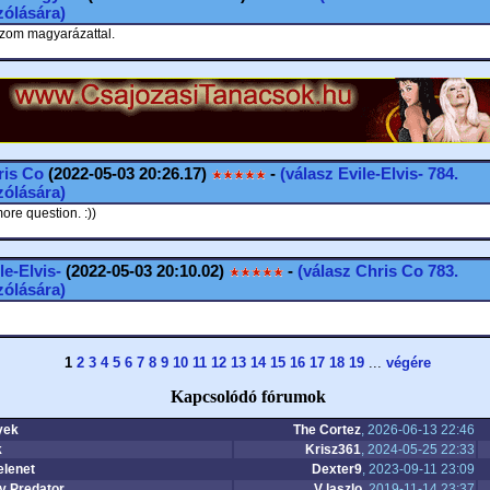
ólására)
zom magyarázattal.
ris Co
(2022-05-03 20:26.17)
-
(válasz
Evile-Elvis-
784.
ólására)
ore question. :))
le-Elvis-
(2022-05-03 20:10.02)
-
(válasz
Chris Co
783.
ólására)
1
2
3
4
5
6
7
8
9
10
11
12
13
14
15
16
17
18
19
...
végére
Kapcsolódó fórumok
yek
The Cortez
, 2026-06-13 22:46
k
Krisz361
, 2024-05-25 22:33
elenet
Dexter9
, 2023-09-11 23:09
y Predator
V laszlo
, 2019-11-14 23:37