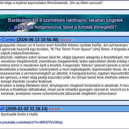
int vége a nyárral kapcsolatos filmcímeknek. Jön az Alien sorozat?
 Cortez
(2026-06-13 10:56.48)
gnagyobb classic sci-fi horror ever! Később többen nyúltak belőle, ám azt kevesen 
igencsak hasonlít egy korábbi, "It! The Terror From Space" című filmre. A forgatás
m zajlott zökkenőmentesen.
átszódó, rejtélyes sztori lassan épül fel, végig ügyesen adagolja a feszültséget, mi
n-kreatívan megálmodott, zseniálisan megjelenített, teljes egészében direkt sokáig
émlény körül is mesterien építi a feszkót. A legendás ”kitörés”-jelenet (amivel a ren
lesokkolta a beavatatlan színészeket) a mozi legbetegebb, legvéresebb része, de 
isszavesznek a vérmennyiségből az alkotók. A hangulat komor, egyben klausztrofób
s igényes, a képi világ pedig baszottul sötét. Az űrhajó belső terei élethűre sikere
bolygó díszletei zorallul festenek.
ényben a beteg ötleteken kívül, ténylegesen meglepő fordulatok is akadnak. A vizuá
kivéve a fináléban láthatóakat, mivel azok rohadtul gyengén néznek ki, viszont ez 
s korának, amelyben neves színművészek játszanak megfelelő színvonalon.
ol0
(2026-01-02 21:16.14)
 Nyolcadik lövés a Halál
ww.youtube.com/watch?v=BRGTVvOfzjs