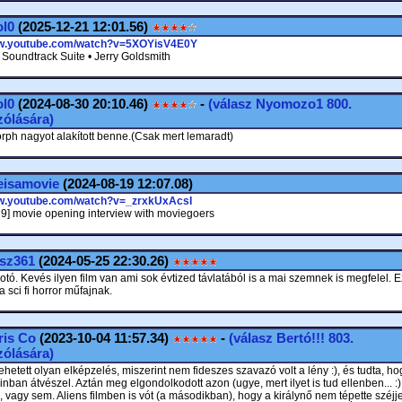
ol0
(2025-12-21 12:01.56)
ww.youtube.com/watch?v=5XOYisV4E0Y
• Soundtrack Suite • Jerry Goldsmith
ol0
(2024-08-30 20:10.46)
-
(válasz
Nyomozo1
800.
ólására)
ph nagyot alakított benne.(Csak mert lemaradt)
eisamovie
(2024-08-19 12:07.08)
ww.youtube.com/watch?v=_zrxkUxAcsI
79] movie opening interview with moviegoers
isz361
(2024-05-25 22:30.26)
tó. Kevés ilyen film van ami sok évtized távlatából is a mai szemnek is megfelel. E
 sci fi horror műfajnak.
ris Co
(2023-10-04 11:57.34)
-
(válasz
Bertó!!!
803.
ólására)
ehetett olyan elképzelés, miszerint nem fideszes szavazó volt a lény :), és tudta, ho
ban átvészel. Aztán meg elgondolkodott azon (ugye, mert ilyet is tud ellenben... :)
vagy sem. Aliens filmben is vót (a másodikban), hogy a királynő nem tépette széjjel