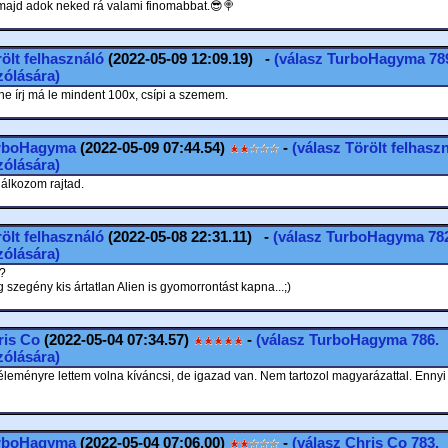
 majd adok neked rá valami finomabbat.😎🍭
ölt felhasználó
(2022-05-09 12:09.19) -
(válasz
TurboHagyma
78
ólására)
e írj má le mindent 100x, csípi a szemem.
rboHagyma
(2022-05-09 07:44.54)
-
(válasz
Törölt felhasz
ólására)
lkozom rajtad.
ölt felhasználó
(2022-05-08 22:31.11) -
(válasz
TurboHagyma
782
ólására)
?
szegény kis ártatlan Alien is gyomorrontást kapna...;)
ris Co
(2022-05-04 07:34.57)
-
(válasz
TurboHagyma
786.
ólására)
leményre lettem volna kíváncsi, de igazad van. Nem tartozol magyarázattal. Ennyi
rboHagyma
(2022-05-04 07:06.00)
-
(válasz
Chris Co
783.