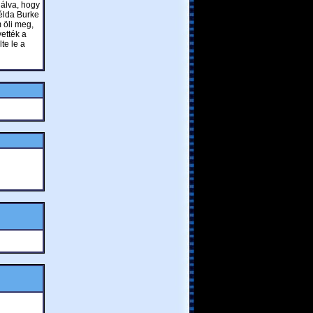
alálva, hogy
példa Burke
 öli meg,
ették a
te le a