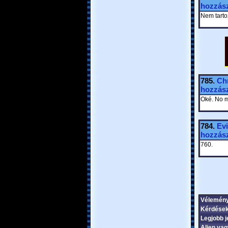
hozzász
Nem tarto
785.
Ch
hozzász
Oké. No m
784.
Evi
hozzász
760.
Vélemén
Kérdése
Legjobb j
Alien vag