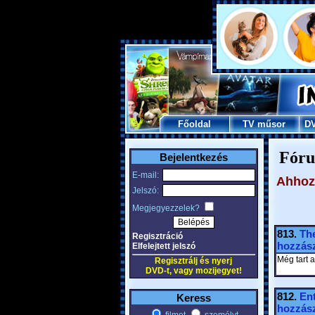
Főoldal
TV műsor
D
Fóru
Bejelentkezés
E-mail:
Ahhoz,
Jelszó:
Megjegyezzelek?
813.
Th
Regisztráció
hozzász
Elfelejtett jelszó
Még tart a
Regisztrálj és nyerj
DVD-t, vagy mozijegyet!
812.
En
Keress
hozzász