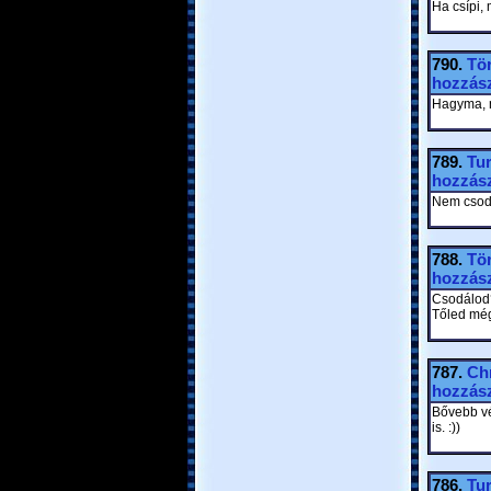
Ha csípi,
790.
Tör
hozzász
Hagyma, n
789.
Tu
hozzász
Nem csodá
788.
Tör
hozzász
Csodálod
Tőled még 
787.
Ch
hozzász
Bővebb vé
is. :))
786.
Tu