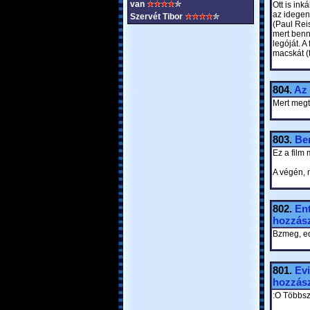
van
Ott is ink
az idegen 
Szervét Tibor
(Paul Reis
mert benn
legóját. A
macskát (
804.
Az 
Mert megtu
803.
Ber
Ez a film
A végén, 
802.
En
hozzász
Bzmeg, ed
801.
Evi
hozzász
:O Többsz