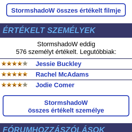
StormshadoW
összes értékelt filmje
ÉRTÉKELT SZEMÉLYEK
StormshadoW eddig
576 személyt értékelt. Legutóbbiak:
Jessie Buckley
Rachel McAdams
Jodie Comer
StormshadoW
összes értékelt személye
FÓRUMHOZZÁSZÓLÁSOK