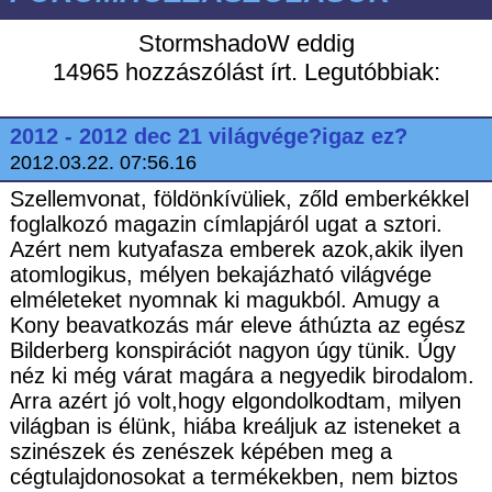
StormshadoW eddig
14965 hozzászólást írt. Legutóbbiak:
2012 - 2012 dec 21 világvége?igaz ez?
2012.03.22. 07:56.16
Szellemvonat, földönkívüliek, zőld emberkékkel
foglalkozó magazin címlapjáról ugat a sztori.
Azért nem kutyafasza emberek azok,akik ilyen
atomlogikus, mélyen bekajázható világvége
elméleteket nyomnak ki magukból. Amugy a
Kony beavatkozás már eleve áthúzta az egész
Bilderberg konspirációt nagyon úgy tünik. Úgy
néz ki még várat magára a negyedik birodalom.
Arra azért jó volt,hogy elgondolkodtam, milyen
világban is élünk, hiába kreáljuk az isteneket a
szinészek és zenészek képében meg a
cégtulajdonosokat a termékekben, nem biztos