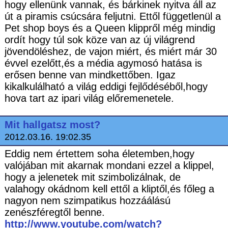
hogy ellenünk vannak, és bárkinek nyitva áll az
út a piramis csúcsára feljutni. Ettől függetlenül a
Pet shop boys és a Queen klippről még mindig
ordít hogy túl sok köze van az új világrend
jövendöléshez, de vajon miért, és miért már 30
évvel ezelőtt,és a média agymosó hatása is
erősen benne van mindkettőben. Igaz
kikalkulálható a világ eddigi fejlődéséből,hogy
hova tart az ipari világ előremenetele.
Mit hallgatsz most?
2012.03.16. 19:02.35
Eddig nem értettem soha életemben,hogy
valójában mit akarnak mondani ezzel a klippel,
hogy a jelenetek mit szimbolizálnak, de
valahogy okádnom kell ettől a kliptől,és főleg a
nagyon nem szimpatikus hozzáálású
zenészféregtől benne.
http://www.youtube.com/watch?