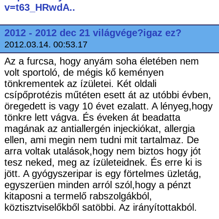
v=t63_HRwdA..
2012 - 2012 dec 21 világvége?igaz ez?
2012.03.14. 00:53.17
Az a furcsa, hogy anyám soha életében nem
volt sportoló, de mégis kő keményen
tönkrementek az ízületei. Két oldali
csípőprotézis műtéten esett át az utóbbi évben,
öregedett is vagy 10 évet ezalatt. A lényeg,hogy
tönkre lett vágva. És éveken át beadatta
magának az antiallergén injeckiókat, allergia
ellen, ami megin nem tudni mit tartalmaz. De
arra voltak utalások,hogy nem biztos hogy jót
tesz neked, meg az ízületeidnek. És erre ki is
jött. A gyógyszeripar is egy förtelmes üzletág,
egyszerüen minden arról szól,hogy a pénzt
kitaposni a termelő rabszolgákból,
köztisztviselőkből satöbbi. Az irányítottakból.