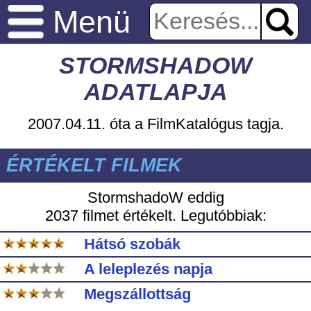
Menü
STORMSHADOW
ADATLAPJA
2007.04.11. óta a FilmKatalógus tagja.
ÉRTÉKELT FILMEK
StormshadoW eddig
2037 filmet értékelt. Legutóbbiak:
Hátsó szobák
A leleplezés napja
Megszállottság