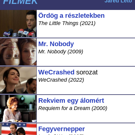
FILMEK
Jared Leto
Ördög a részletekben
The Little Things (2021)
Mr. Nobody
Mr. Nobody (2009)
WeCrashed
sorozat
WeCrashed (2022)
Rekviem egy álomért
Requiem for a Dream (2000)
Fegyvernepper