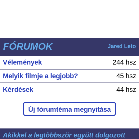
FÓRUMOK
Jared Leto
Vélemények
244 hsz
Melyik filmje a legjobb?
45 hsz
Kérdések
44 hsz
Új fórumtéma megnyitása
Akikkel a legtöbbször együtt dolgozott