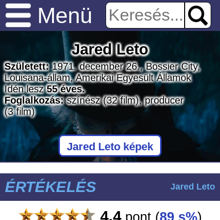
Menü
Jared Leto
Született:
1971. december 26., Bossier City,
Louisana-állam, Amerikai Egyesült Államok
Idén lesz
55 éves.
Foglalkozás:
színész
(32 film)
, producer
(3 film)
Jared Leto képek
ÉRTÉKELÉS
Jared Leto
4.4
pont
(
89 s%
)