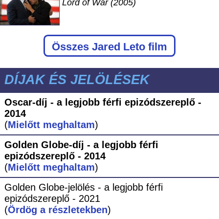
Lord of War (2005)
Összes Jared Leto film
DÍJAK ÉS JELÖLÉSEK
Oscar-díj - a legjobb férfi epizódszereplő -
2014
(
Mielőtt meghaltam
)
Golden Globe-díj - a legjobb férfi
epizódszereplő - 2014
(
Mielőtt meghaltam
)
Golden Globe-jelölés - a legjobb férfi
epizódszereplő - 2021
(
Ördög a részletekben
)