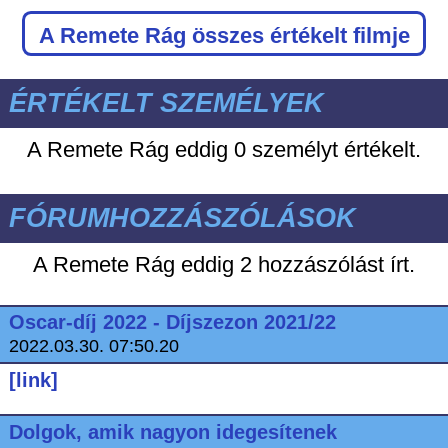
A Remete Rág
összes értékelt filmje
ÉRTÉKELT SZEMÉLYEK
A Remete Rág eddig
0 személyt értékelt.
FÓRUMHOZZÁSZÓLÁSOK
A Remete Rág eddig
2 hozzászólást írt.
Oscar-díj 2022 - Díjszezon 2021/22
2022.03.30. 07:50.20
[link]
Dolgok, amik nagyon idegesítenek