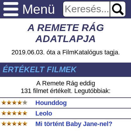
Menü
A REMETE RÁG
ADATLAPJA
2019.06.03. óta a FilmKatalógus tagja.
ÉRTÉKELT FILMEK
A Remete Rág eddig
131 filmet értékelt. Legutóbbiak:
Hounddog
Leolo
Mi történt Baby Jane-nel?