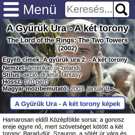
Menü
A Gyűrűk Ura - A két torony
The Lord of the Rings: The Two Towers
(2002)
Egyéb címek:
A gyűrűk ura 2. - A két torony
Nemzet:
amerikai
,
új-zélandi
Stílus:
akció
,
dráma
,
fantasy
Hossz:
170
perc
Magyar mozibemutató:
2003. január 9.
A Gyűrűk Ura - A két torony képek
Hamarosan eldől Középfölde sorsa: a gonosz
ereje egyre nő, mert szövetséget kötött a két
torony: Barad-dúr, Szauron, a sötét úr vára és