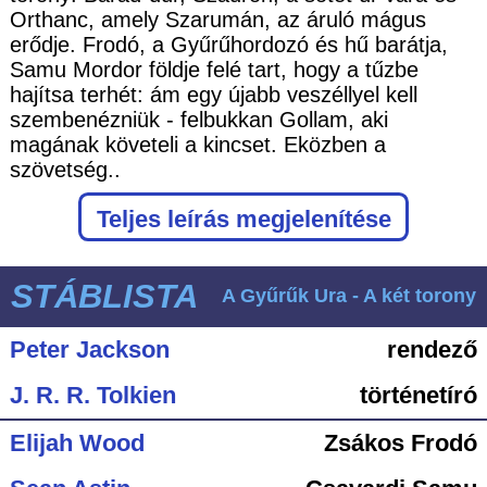
Orthanc, amely Szarumán, az áruló mágus
erődje. Frodó, a Gyűrűhordozó és hű barátja,
Samu Mordor földje felé tart, hogy a tűzbe
hajítsa terhét: ám egy újabb veszéllyel kell
szembenézniük - felbukkan Gollam, aki
magának követeli a kincset. Eközben a
szövetség..
Teljes leírás megjelenítése
STÁBLISTA
A Gyűrűk Ura - A két torony
Peter Jackson
rendező
J. R. R. Tolkien
történetíró
Elijah Wood
Zsákos Frodó