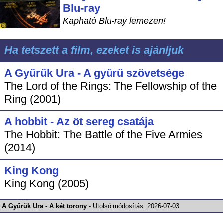
Blu-ray
Kapható Blu-ray lemezen!
Ha tetszett a film, ezeket is ajánljuk
A Gyűrűk Ura - A gyűrű szövetsége
The Lord of the Rings: The Fellowship of the
Ring (2001)
A hobbit - Az öt sereg csatája
The Hobbit: The Battle of the Five Armies
(2014)
King Kong
King Kong (2005)
A Gyűrűk Ura - A két torony
-
Utolsó módosítás:
2026-07-03