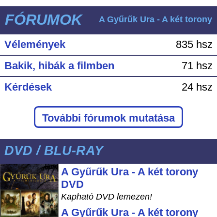
FÓRUMOK
A Gyűrűk Ura - A két torony
Vélemények
835 hsz
Bakik, hibák a filmben
71 hsz
Kérdések
24 hsz
További fórumok mutatása
DVD / BLU-RAY
A Gyűrűk Ura - A két torony
DVD
Kapható DVD lemezen!
A Gyűrűk Ura - A két torony