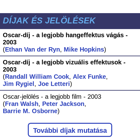
DÍJAK ÉS JELÖLÉSEK
Oscar-díj - a legjobb hangeffektus vágás -
2003
(
Ethan Van der Ryn
,
Mike Hopkins
)
Oscar-díj - a legjobb vizuális effektusok -
2003
(
Randall William Cook
,
Alex Funke
,
Jim Rygiel
,
Joe Letteri
)
Oscar-jelölés - a legjobb film - 2003
(
Fran Walsh
,
Peter Jackson
,
Barrie M. Osborne
)
További díjak mutatása