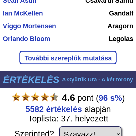
Sean Astin
Csavardi Samu
Ian McKellen
Gandalf
Viggo Mortensen
Aragorn
Orlando Bloom
Legolas
További szereplők mutatása
ÉRTÉKELÉS
A Gyűrűk Ura - A két torony
4.6
pont
(
96 s%
)
5582
értékelés
alapján
Toplista: 37. helyezett
Szerinted?