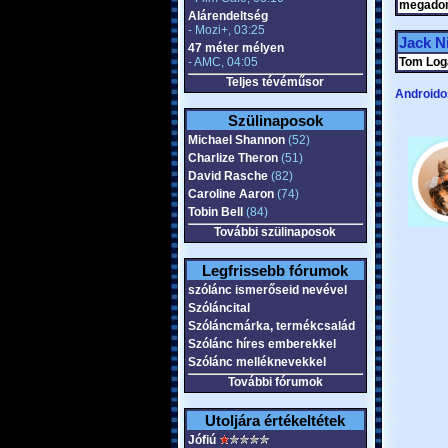
megadom
Alárendeltség
- Mozi+, 03:25
Jack N
47 méter mélyen
- AMC, 04:05
Tom Loga
Teljes tévéműsor
Androido
Szülinaposok
Michael Shannon
(52)
Charlize Theron
(51)
David Rasche
(82)
Caroline Aaron
(74)
Tobin Bell
(84)
További szülinaposok
Legfrissebb fórumok
szólánc ismerőseid nevével
Szóláncital
Szóláncmárka, termékcsalád
Szólánc híres emberekkel
Szólánc melléknevekkel
További fórumok
Utoljára értékeltétek
Jófiú