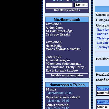
filmet
személyt
Részletes keresés
Összesen 
Mozibemutatók
Osztályza
2026-08-13
Utoljára o
A jégkrémes
Nagy Ist
Az Oak Street vége
Charlize
Csak egy éjszaka
Christop
2026-08-06
Lee Van 
Helló, Haifa
Jeremy 
Mancs őrjárat: A dinófilm
2026-07-30
Beállítot
A Léviták könyve
Pókember: Vadonatúj nap
Umamusume: Pretty Derby -
Egy új korszak kezdete
Hozzászó
További mozibemutatók
Utolsó h
Hamarosan a TV-ben
Volt e
16 utca
- Moziverzum, 03:00
Rettentő
Míg a bíró el nem választ
- Mozi Klub, 03:05
Gumil
Szüzet szüntess!
Csak a R
- Film Café, 03:10