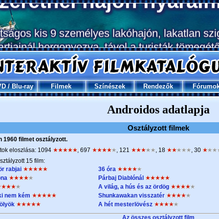
VD
/
Blu-ray
Filmek
Színészek
Rendezők
Fórumo
Androidos adatlapja
Osztályzott filmek
1960 filmet osztályzott.
tok eloszlása: 1094
, 697
, 121
, 18
, 30
sztályzott 15 film:
r rabjai
36 óra
ona
Párbaj Diablónál
A világ, a hús és az ördög
ki nem kém
Shunkawakan visszatér
Kölyök
A hét mesterlövész
Az összes osztályzott film