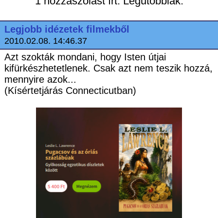
1 hozzászólást írt. Legutóbbiak:
Legjobb idézetek filmekből
2010.02.08. 14:46.37
Azt szokták mondani, hogy Isten útjai
kifürkészhetetlenek. Csak azt nem teszik hozzá,
mennyire azok...
(Kísértetjárás Connecticutban)