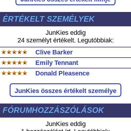
ÉRTÉKELT SZEMÉLYEK
JunKies eddig
24 személyt értékelt. Legutóbbiak:
Clive Barker
Emily Tennant
Donald Pleasence
JunKies
összes értékelt személye
FÓRUMHOZZÁSZÓLÁSOK
JunKies eddig