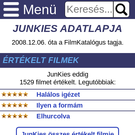
Menü
JUNKIES ADATLAPJA
2008.12.06. óta a FilmKatalógus tagja.
ÉRTÉKELT FILMEK
JunKies eddig
1529 filmet értékelt. Legutóbbiak:
Halálos igézet
Ilyen a formám
Elhurcolva
JunKies
összes értékelt filmje