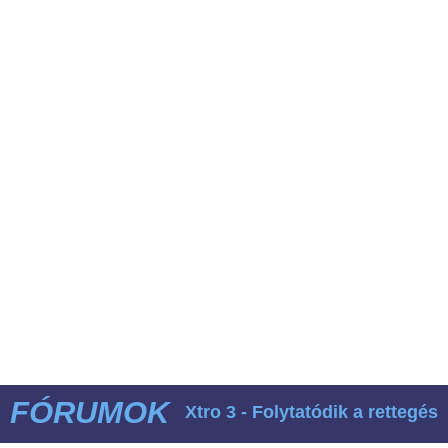
FÓRUMOK
Xtro 3 - Folytatódik a rettegés