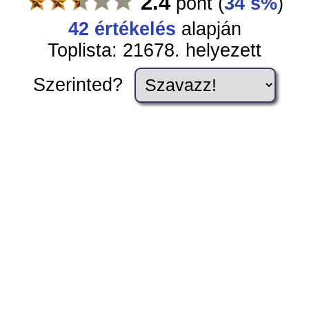
2.4
pont
(
34 s%
)
42
értékelés
alapján
Toplista: 21678. helyezett
Szerinted?