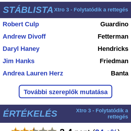
STÁBLISTA
Xtro 3 - Folytatódik a rettegés
Robert Culp
Guardino
Andrew Divoff
Fetterman
Daryl Haney
Hendricks
Jim Hanks
Friedman
Andrea Lauren Herz
Banta
További szereplők mutatása
Xtro 3 - Folytatódik a
ÉRTÉKELÉS
rettegés