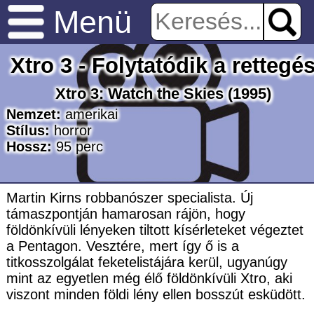
Menü
Xtro 3 - Folytatódik a rettegé
Xtro 3: Watch the Skies
(1995)
Nemzet:
amerikai
Stílus:
horror
Hossz:
95
perc
Martin Kirns robbanószer specialista. Új
támaszpontján hamarosan rájön, hogy
földönkívüli lényeken tiltott kísérleteket végeztet
a Pentagon. Vesztére, mert így ő is a
titkosszolgálat feketelistájára kerül, ugyanúgy
mint az egyetlen még élő földönkívüli Xtro, aki
viszont minden földi lény ellen bosszút esküdött.