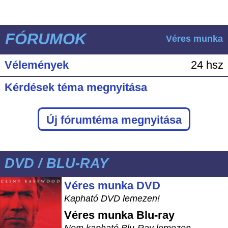
FÓRUMOK
Véres munka
Vélemények
24 hsz
Kérdések téma megnyitása
Új fórumtéma megnyitása
DVD / BLU-RAY
Véres munka DVD
Kapható DVD lemezen!
Véres munka
Blu-ray