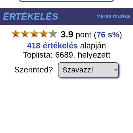
ÉRTÉKELÉS
Véres munka
3.9
pont
(
76 s%
)
418
értékelés
alapján
Toplista: 6689. helyezett
Szerinted?