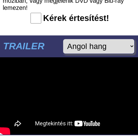
moziban, vagy megjelenik DVD vagy Blu-ray
lemezen!
Kérek értesítést!
TRAILER