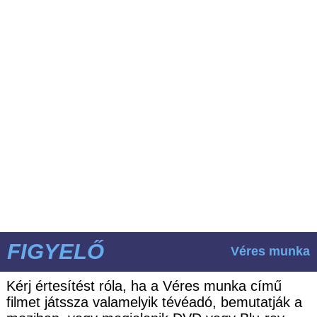
FIGYELŐ
Véres munka
Kérj értesítést róla, ha a Véres munka című
filmet játssza valamelyik tévéadó, bemutatják a