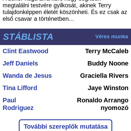
megtalálni testvére gyilkosát, akinek Terry
tulajdonképpen életét köszönheti. És ez csak az
első csavar a történetben...
STÁBLISTA
Véres munka
Clint Eastwood
Terry McCaleb
Jeff Daniels
Buddy Noone
Wanda de Jesus
Graciella Rivers
Tina Lifford
Jaye Winston
Paul
Ronaldo Arrango
Rodriguez
nyomozó
További szereplők mutatása