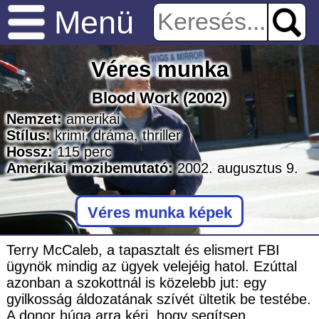
Menü
Véres munka
Blood Work
(2002)
Nemzet:
amerikai
Stílus:
krimi
,
dráma
,
thriller
Hossz:
115
perc
Amerikai mozibemutató:
2002. augusztus 9.
Véres munka képek
Terry McCaleb, a tapasztalt és elismert FBI
ügynök mindig az ügyek velejéig hatol. Ezúttal
azonban a szokottnál is közelebb jut: egy
gyilkosság áldozatának szívét ültetik be testébe.
A donor húga arra kéri, hogy segítsen