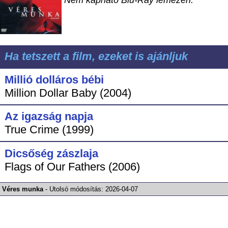
Nem kapható Blu-Ray lemezen.
Ha tetszett a film, ezeket is ajánljuk
Millió dolláros bébi
Million Dollar Baby (2004)
Az igazság napja
True Crime (1999)
Dicsőség zászlaja
Flags of Our Fathers (2006)
Véres munka
-
Utolsó módosítás:
2026-04-07