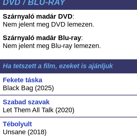
DVD / BLU-RAY
Szárnyaló madár DVD
:
Nem jelent meg DVD lemezen.
Szárnyaló madár
Blu-ray
:
Nem jelent meg Blu-ray lemezen.
Ha tetszett a film, ezeket is ajánljuk
Fekete táska
Black Bag (2025)
Szabad szavak
Let Them All Talk (2020)
Tébolyult
Unsane (2018)