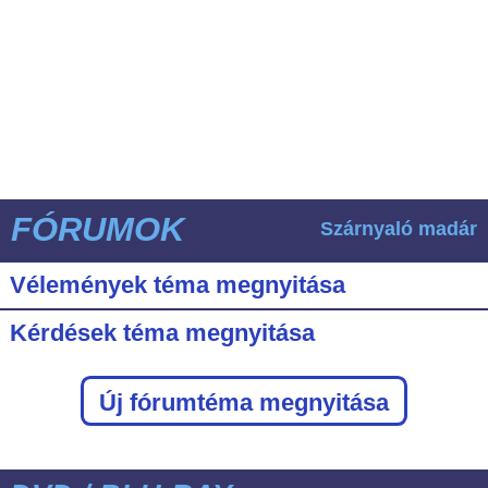
FÓRUMOK
Szárnyaló madár
Vélemények téma megnyitása
Kérdések téma megnyitása
Új fórumtéma megnyitása