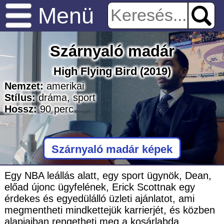
Menü
Szárnyaló madár
High Flying Bird
(2019)
Nemzet:
amerikai
Stílus:
dráma
,
sport
Hossz:
90
perc
Szárnyaló madár képek
Egy NBA leállás alatt, egy sport ügynök, Dean,
előad újonc ügyfelének, Erick Scottnak egy
érdekes és egyedülálló üzleti ajánlatot, ami
megmentheti mindkettejük karrierjét, és közben
alapjaiban rengetheti meg a kosárlabda