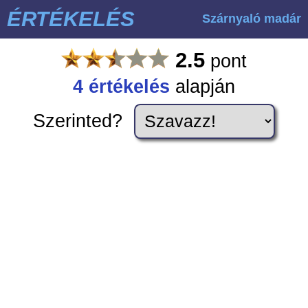
ÉRTÉKELÉS
Szárnyaló madár
2.5
pont
4
értékelés
alapján
Szerinted?