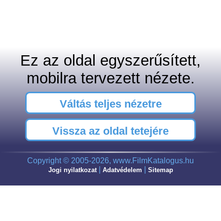
Ez az oldal egyszerűsített,
mobilra tervezett nézete.
Váltás teljes nézetre
Vissza az oldal tetejére
Copyright © 2005-2026, www.FilmKatalogus.hu
|
|
Jogi nyilatkozat
Adatvédelem
Sitemap