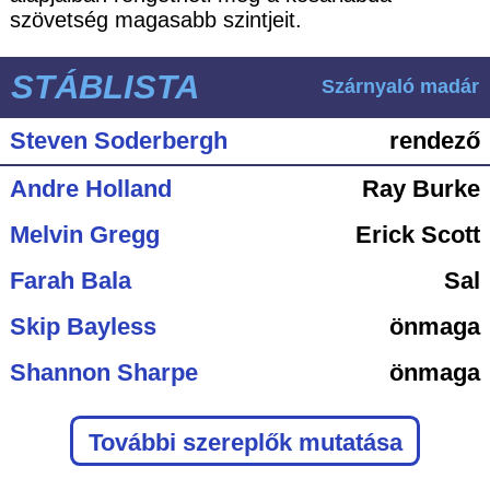
szövetség magasabb szintjeit.
STÁBLISTA
Szárnyaló madár
Steven Soderbergh
rendező
Andre Holland
Ray Burke
Melvin Gregg
Erick Scott
Farah Bala
Sal
Skip Bayless
önmaga
Shannon Sharpe
önmaga
További szereplők mutatása