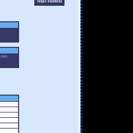
Teljes stáblista
e.com