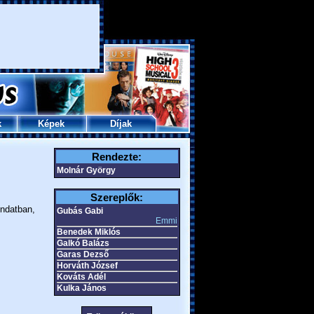
k
Képek
Díjak
Rendezte:
Molnár György
Szereplők:
ondatban,
Gubás Gabi
Emmi
Benedek Miklós
Galkó Balázs
Garas Dezső
Horváth József
Kováts Adél
Kulka János