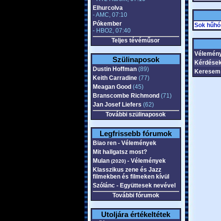
Elhurcolva
- AMC, 07:10
Pókember
Sok hűhó
- HBO2, 07:40
Teljes tévéműsor
Vélemén
Szülinaposok
Kérdések
Dustin Hoffman
(89)
Keresem 
Keith Carradine
(77)
Meagan Good
(45)
Branscombe Richmond
(71)
Jan Josef Liefers
(62)
További szülinaposok
Legfrissebb fórumok
Biao ren - Vélemények
Mit hallgatsz most?
Mulan
- Vélemények
(2020)
Klasszikus zene és Jazz
filmekben és filmeken kívül
Szólánc - Együttesek nevével
További fórumok
Utoljára értékeltétek