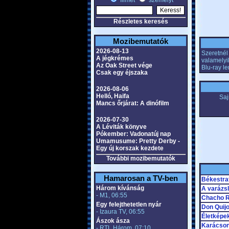
filmet
személyt
Részletes keresés
Mozibemutatók
2026-08-13
Szeretnél 
A jégkrémes
valamelyi
Az Oak Street vége
Blu-ray l
Csak egy éjszaka
2026-08-06
Helló, Haifa
Saj
Mancs őrjárat: A dinófilm
2026-07-30
A Léviták könyve
Pókember: Vadonatúj nap
Umamusume: Pretty Derby -
Egy új korszak kezdete
További mozibemutatók
Hamarosan a TV-ben
Békestra
Három kívánság
A varázs
- M1, 06:55
Chacho Ro
Egy felejthetetlen nyár
Don Quijo
- Izaura TV, 06:55
Életképe
Ászok ásza
Karácson
- RTL Három, 07:10