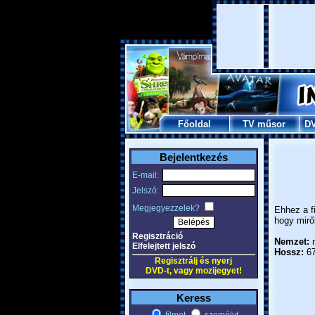
Főoldal
TV műsor
D
Bejelentkezés
E-mail:
Jelszó:
Megjegyezzelek?
Ehhez a f
hogy mirő
Regisztráció
Nemzet:
m
Elfelejtett jelszó
Hossz:
67
Regisztrálj és nyerj
DVD-t, vagy mozijegyet!
Keress