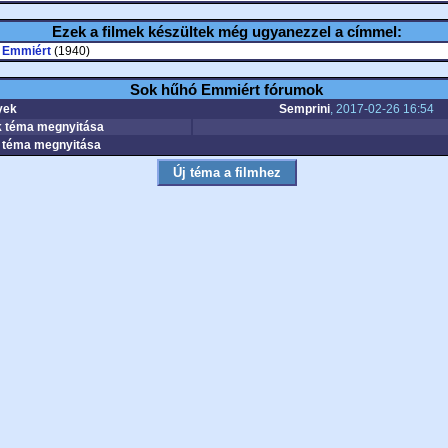
Ezek a filmek készültek még ugyanezzel a címmel:
 Emmiért
(1940)
Sok hűhó Emmiért fórumok
yek
Semprini
, 2017-02-26 16:54
 téma megnyitása
téma megnyitása