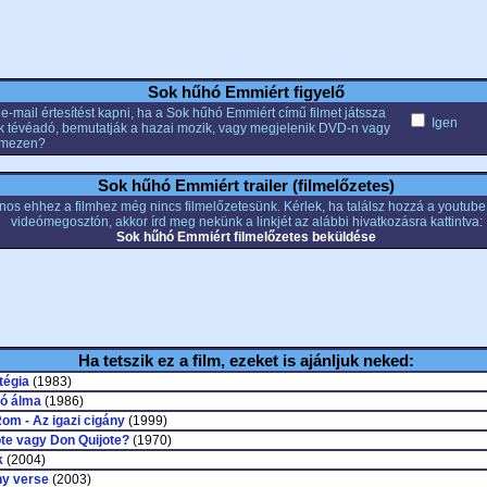
Sok hűhó Emmiért figyelő
e-mail értesítést kapni, ha a Sok hűhó Emmiért című filmet játssza
Igen
k tévéadó, bemutatják a hazai mozik, vagy megjelenik DVD-n vagy
emezen?
Sok hűhó Emmiért trailer (filmelőzetes)
nos ehhez a filmhez még nincs filmelőzetesünk. Kérlek, ha találsz hozzá a youtub
videómegosztón, akkor írd meg nekünk a linkjét az alábbi hivatkozásra kattintva:
Sok hűhó Emmiért filmelőzetes beküldése
Ha tetszik ez a film, ezeket is ajánljuk neked:
tégia
(1983)
ló álma
(1986)
m - Az igazi cigány
(1999)
te vagy Don Quijote?
(1970)
k
(2004)
y verse
(2003)