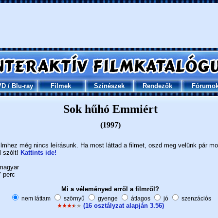
VD
/
Blu-ray
Filmek
Színészek
Rendezők
Fórumo
Sok hűhó Emmiért
(1997)
ilmhez még nincs leírásunk. Ha most láttad a filmet, oszd meg velünk pár m
l szólt!
Kattints ide!
agyar
 perc
Mi a véleményed erről a filmről?
nem láttam
szörnyű
gyenge
átlagos
jó
szenzációs
(16 osztályzat alapján 3.56)