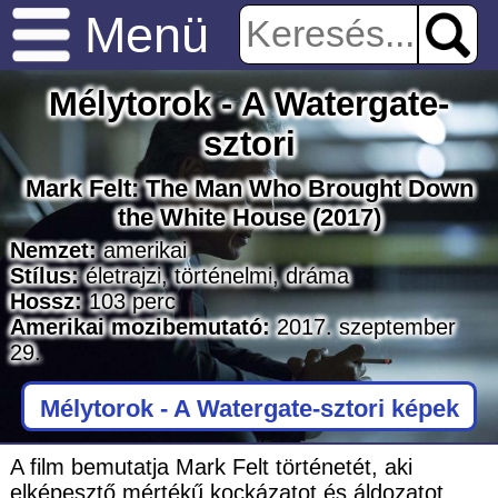
Menü
Mélytorok - A Watergate-
sztori
Mark Felt: The Man Who Brought Down
the White House
(2017)
Nemzet:
amerikai
Stílus:
életrajzi
,
történelmi
,
dráma
Hossz:
103
perc
Amerikai mozibemutató:
2017. szeptember
29.
Mélytorok - A Watergate-sztori képek
A film bemutatja Mark Felt történetét, aki
elképesztő mértékű kockázatot és áldozatot