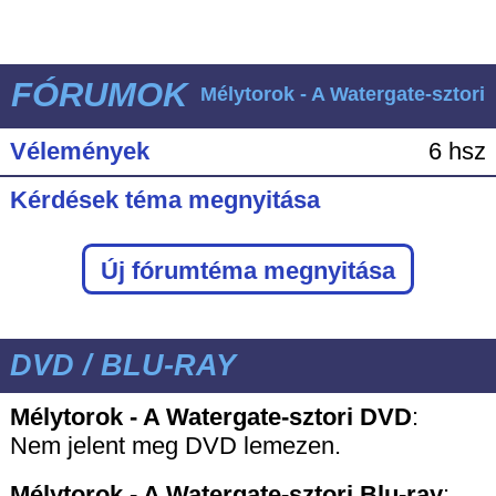
FÓRUMOK
Mélytorok - A Watergate-sztori
Vélemények
6 hsz
Kérdések téma megnyitása
Új fórumtéma megnyitása
DVD / BLU-RAY
Mélytorok - A Watergate-sztori DVD
:
Nem jelent meg DVD lemezen.
Mélytorok - A Watergate-sztori
Blu-ray
: