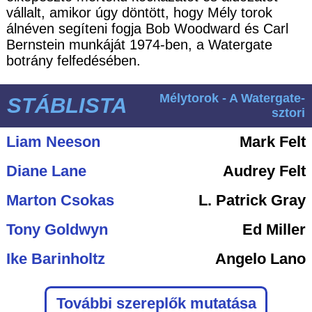
vállalt, amikor úgy döntött, hogy Mély torok
álnéven segíteni fogja Bob Woodward és Carl
Bernstein munkáját 1974-ben, a Watergate
botrány felfedésében.
Mélytorok - A Watergate-
STÁBLISTA
sztori
Liam Neeson
Mark Felt
Diane Lane
Audrey Felt
Marton Csokas
L. Patrick Gray
Tony Goldwyn
Ed Miller
Ike Barinholtz
Angelo Lano
További szereplők mutatása