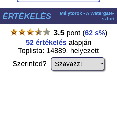
Mélytorok - A Watergate-
ÉRTÉKELÉS
sztori
3.5
pont
(
62 s%
)
52
értékelés
alapján
Toplista: 14889. helyezett
Szerinted?