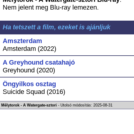
Nem jelent meg Blu-ray lemezen.
Ha tetszett a film, ezeket is ajánljuk
Amszterdam
Amsterdam (2022)
A Greyhound csatahajó
Greyhound (2020)
Öngyilkos osztag
Suicide Squad (2016)
Mélytorok - A Watergate-sztori
-
Utolsó módosítás:
2025-08-31